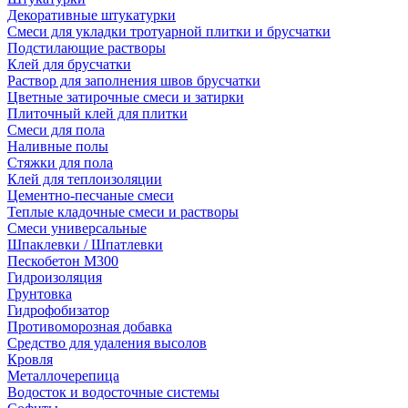
Декоративные штукатурки
Смеси для укладки тротуарной плитки и брусчатки
Подстилающие растворы
Клей для брусчатки
Раствор для заполнения швов брусчатки
Цветные затирочные смеси и затирки
Плиточный клей для плитки
Смеси для пола
Наливные полы
Стяжки для пола
Клей для теплоизоляции
Цементно-песчаные смеси
Теплые кладочные смеси и растворы
Смеси универсальные
Шпаклевки / Шпатлевки
Пескобетон М300
Гидроизоляция
Грунтовка
Гидрофобизатор
Противоморозная добавка
Средство для удаления высолов
Кровля
Металлочерепица
Водосток и водосточные системы