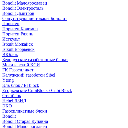
Bonolit Малоярославец
Bonolit Электросталь
Bonolit Дмитров
Сопутствующие товары Бонолит
Поритеп
Поритеп Коломна
Поритеп Рязань
Исткульт
Istkult Можайск
Istkult Егорьевск
ВКБлок
Белорусские газобетонные блоки
Могилевский КСИ
ГК Газосиликат
Калужский газобетон Sibel
Ytong
Эль-блок / El-block
Егорьевские CubiBlock / Cubi Block
Стэнблок
Hebel ЛЗИД
ЭКО
Газосиликатные блоки
Bonolit
Bonolit Старая Купавна
Bonolit Малоярославец