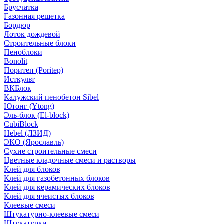
Брусчатка
Газонная решетка
Бордюр
Лоток дождевой
Строительные блоки
Пеноблоки
Bonolit
Поритеп (Poritep)
Исткульт
ВКБлок
Калужский пенобетон Sibel
Ютонг (Ytong)
Эль-блок (El-block)
CubiBlock
Hebel (ЛЗИД)
ЭКО (Ярославль)
Сухие строительные смеси
Цветные кладочные смеси и растворы
Клей для блоков
Клей для газобетонных блоков
Клей для керамических блоков
Клей для ячеистых блоков
Клеевые смеси
Штукатурно-клеевые смеси
Штукатурки