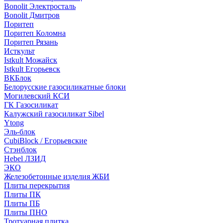
Bonolit Электросталь
Bonolit Дмитров
Поритеп
Поритеп Коломна
Поритеп Рязань
Исткульт
Istkult Можайск
Istkult Егорьевск
ВКБлок
Белорусские газосиликатные блоки
Могилевский КСИ
ГК Газосиликат
Калужский газосиликат Sibel
Ytong
Эль-блок
CubiBlock / Егорьевские
Стэнблок
Hebel ЛЗИД
ЭКО
Железобетонные изделия ЖБИ
Плиты перекрытия
Плиты ПК
Плиты ПБ
Плиты ПНО
Тротуарная плитка