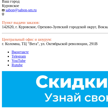
Ваш город
Куровское
sabon@sabon-sm.ru
Пункт выдачи заказов:
142620, г. Куровское, Орехово-Зуевский городской округ, Вокза
Центральный офис и шоурум:
г. Коломна, ТЦ "Вега", ул. Октябрьской революции, 291В
Вконтакте
Telegram
YouTube
Rutube