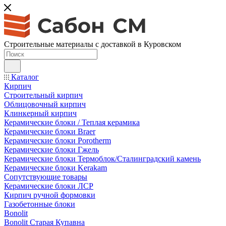
Строительные материалы с доставкой в Куровском
Каталог
Кирпич
Строительный кирпич
Облицовочный кирпич
Клинкерный кирпич
Керамические блоки / Теплая керамика
Керамические блоки Braer
Керамические блоки Porotherm
Керамические блоки Гжель
Керамические блоки Термоблок/Сталинградский камень
Керамические блоки Kerakam
Сопутствующие товары
Керамические блоки ЛСР
Кирпич ручной формовки
Газобетонные блоки
Bonolit
Bonolit Старая Купавна