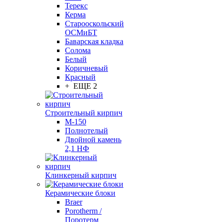
Терекс
Керма
Старооскольский
ОСМиБТ
Баварская кладка
Солома
Белый
Коричневый
Красный
+ ЕЩЕ 2
Строительный кирпич
М-150
Полнотелый
Двойной камень
2,1 НФ
Клинкерный кирпич
Керамические блоки
Braer
Porotherm /
Поротерм