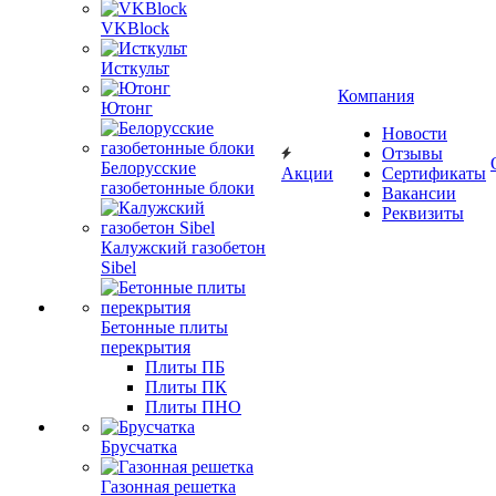
VKBlock
Исткульт
Компания
Ютонг
Новости
Отзывы
Белорусские
Акции
Сертификаты
газобетонные блоки
Вакансии
Реквизиты
Калужский газобетон
Sibel
Бетонные плиты
перекрытия
Плиты ПБ
Плиты ПК
Плиты ПНО
Брусчатка
Газонная решетка