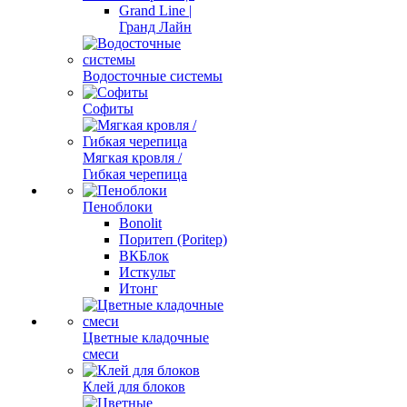
Grand Line |
Гранд Лайн
Водосточные системы
Софиты
Мягкая кровля /
Гибкая черепица
Пеноблоки
Bonolit
Поритеп (Poritep)
ВКБлок
Исткульт
Итонг
Цветные кладочные
смеси
Клей для блоков