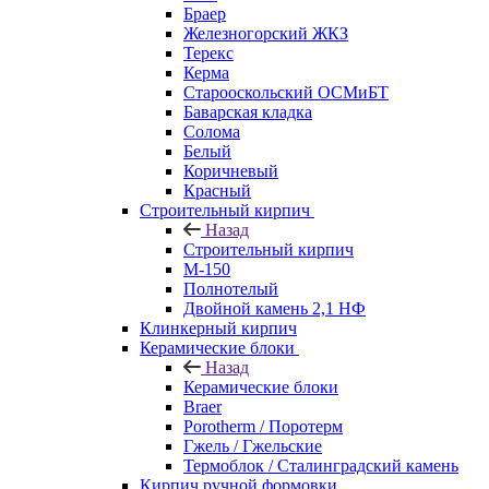
Браер
Железногорский ЖКЗ
Терекс
Керма
Старооскольский ОСМиБТ
Баварская кладка
Солома
Белый
Коричневый
Красный
Строительный кирпич
Назад
Строительный кирпич
М-150
Полнотелый
Двойной камень 2,1 НФ
Клинкерный кирпич
Керамические блоки
Назад
Керамические блоки
Braer
Porotherm / Поротерм
Гжель / Гжельские
Термоблок / Сталинградский камень
Кирпич ручной формовки