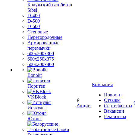
Калужский газобетон
Sibel
D-400
D-500
D-600
Стеновые
Перегородочные
Армированные
перемычки
600х200х300
600х250х375
600х200х400
Bonolit
Компания
Поритеп
Новости
VKBlock
Отзывы
Акции
Сертификаты
Исткульт
Вакансии
Реквизиты
Ютонг
Белорусские