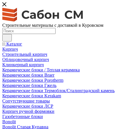
Строительные материалы с доставкой в Куровском
Каталог
Кирпич
Строительный кирпич
Облицовочный кирпич
Клинкерный кирпич
Керамические блоки / Теплая керамика
Керамические блоки Braer
Керамические блоки Porotherm
Керамические блоки Гжель
Керамические блоки Термоблок/Сталинградский камень
Керамические блоки Kerakam
Сопутствующие товары
Керамические блоки ЛСР
Кирпич ручной формовки
Газобетонные блоки
Bonolit
Bonolit Старая Купавна