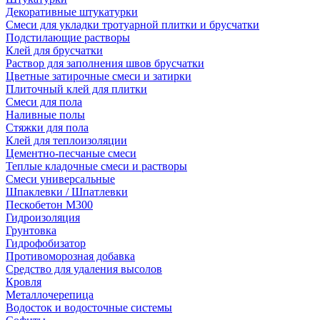
Декоративные штукатурки
Смеси для укладки тротуарной плитки и брусчатки
Подстилающие растворы
Клей для брусчатки
Раствор для заполнения швов брусчатки
Цветные затирочные смеси и затирки
Плиточный клей для плитки
Смеси для пола
Наливные полы
Стяжки для пола
Клей для теплоизоляции
Цементно-песчаные смеси
Теплые кладочные смеси и растворы
Смеси универсальные
Шпаклевки / Шпатлевки
Пескобетон М300
Гидроизоляция
Грунтовка
Гидрофобизатор
Противоморозная добавка
Средство для удаления высолов
Кровля
Металлочерепица
Водосток и водосточные системы