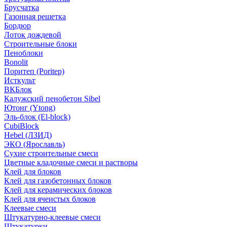
Брусчатка
Газонная решетка
Бордюр
Лоток дождевой
Строительные блоки
Пеноблоки
Bonolit
Поритеп (Poritep)
Исткульт
ВКБлок
Калужский пенобетон Sibel
Ютонг (Ytong)
Эль-блок (El-block)
CubiBlock
Hebel (ЛЗИД)
ЭКО (Ярославль)
Сухие строительные смеси
Цветные кладочные смеси и растворы
Клей для блоков
Клей для газобетонных блоков
Клей для керамических блоков
Клей для ячеистых блоков
Клеевые смеси
Штукатурно-клеевые смеси
Штукатурки