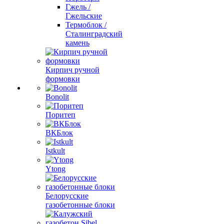
Гжель /
Гжельские
Термоблок /
Сталинградский
камень
Кирпич ручной
формовки
Bonolit
Поритеп
ВКБлок
Istkult
Ytong
Белорусские
газобетонные блоки