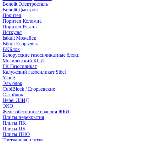
Bonolit Электросталь
Bonolit Дмитров
Поритеп
Поритеп Коломна
Поритеп Рязань
Исткульт
Istkult Можайск
Istkult Егорьевск
ВКБлок
Белорусские газосиликатные блоки
Могилевский КСИ
ГК Газосиликат
Калужский газосиликат Sibel
Ytong
Эль-блок
CubiBlock / Егорьевские
Стэнблок
Hebel ЛЗИД
ЭКО
Железобетонные изделия ЖБИ
Плиты перекрытия
Плиты ПК
Плиты ПБ
Плиты ПНО
Тротуарная плитка