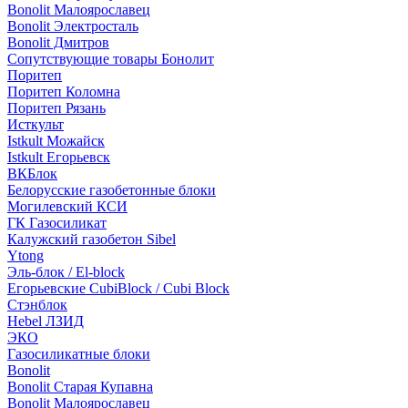
Bonolit Малоярославец
Bonolit Электросталь
Bonolit Дмитров
Сопутствующие товары Бонолит
Поритеп
Поритеп Коломна
Поритеп Рязань
Исткульт
Istkult Можайск
Istkult Егорьевск
ВКБлок
Белорусские газобетонные блоки
Могилевский КСИ
ГК Газосиликат
Калужский газобетон Sibel
Ytong
Эль-блок / El-block
Егорьевские CubiBlock / Cubi Block
Стэнблок
Hebel ЛЗИД
ЭКО
Газосиликатные блоки
Bonolit
Bonolit Старая Купавна
Bonolit Малоярославец