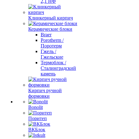
2,1 НФ
Клинкерный кирпич
Керамические блоки
Braer
Porotherm /
Поротерм
Гжель /
Гжельские
Термоблок /
Сталинградский
камень
Кирпич ручной
формовки
Bonolit
Поритеп
ВКБлок