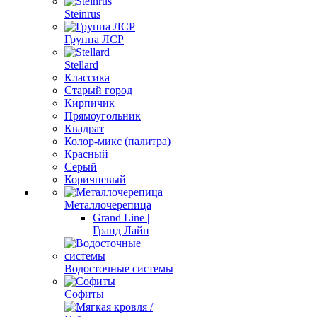
Steinrus
Группа ЛСР
Stellard
Классика
Старый город
Кирпичик
Прямоугольник
Квадрат
Колор-микс (палитра)
Красный
Серый
Коричневый
Металлочерепица
Grand Line |
Гранд Лайн
Водосточные системы
Софиты