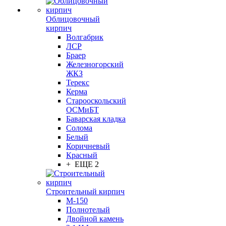
Облицовочный
кирпич
Волгабрик
ЛСР
Браер
Железногорский
ЖКЗ
Терекс
Керма
Старооскольский
ОСМиБТ
Баварская кладка
Солома
Белый
Коричневый
Красный
+ ЕЩЕ 2
Строительный кирпич
М-150
Полнотелый
Двойной камень