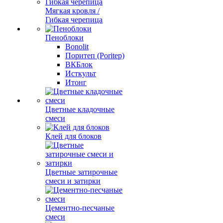
Мягкая кровля /
Гибкая черепица
Пеноблоки
Bonolit
Поритеп (Poritep)
ВКБлок
Исткульт
Итонг
Цветные кладочные
смеси
Клей для блоков
Цветные затирочные
смеси и затирки
Цементно-песчаные
смеси