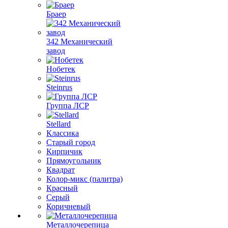
Браер
342 Механический
завод
Нобетек
Steinrus
Группа ЛСР
Stellard
Классика
Старый город
Кирпичик
Прямоугольник
Квадрат
Колор-микс (палитра)
Красный
Серый
Коричневый
Металлочерепица