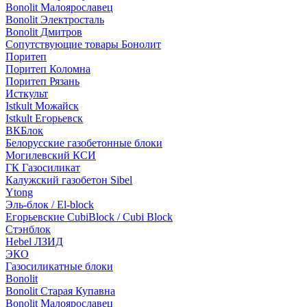
Bonolit Малоярославец
Bonolit Электросталь
Bonolit Дмитров
Сопутствующие товары Бонолит
Поритеп
Поритеп Коломна
Поритеп Рязань
Исткульт
Istkult Можайск
Istkult Егорьевск
ВКБлок
Белорусские газобетонные блоки
Могилевский КСИ
ГК Газосиликат
Калужский газобетон Sibel
Ytong
Эль-блок / El-block
Егорьевские CubiBlock / Cubi Block
Стэнблок
Hebel ЛЗИД
ЭКО
Газосиликатные блоки
Bonolit
Bonolit Старая Купавна
Bonolit Малоярославец