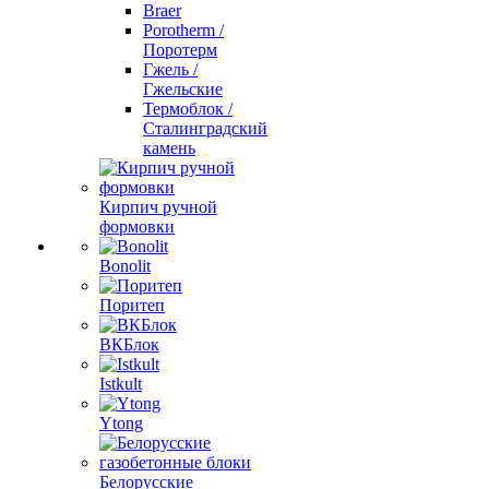
Braer
Porotherm /
Поротерм
Гжель /
Гжельские
Термоблок /
Сталинградский
камень
Кирпич ручной
формовки
Bonolit
Поритеп
ВКБлок
Istkult
Ytong
Белорусские