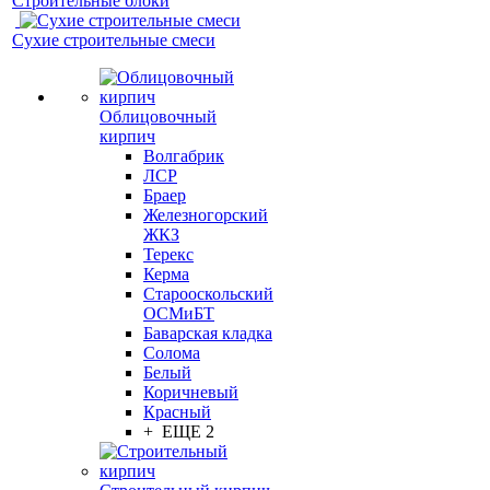
Строительные блоки
Сухие строительные смеси
Облицовочный
кирпич
Волгабрик
ЛСР
Браер
Железногорский
ЖКЗ
Терекс
Керма
Старооскольский
ОСМиБТ
Баварская кладка
Солома
Белый
Коричневый
Красный
+ ЕЩЕ 2