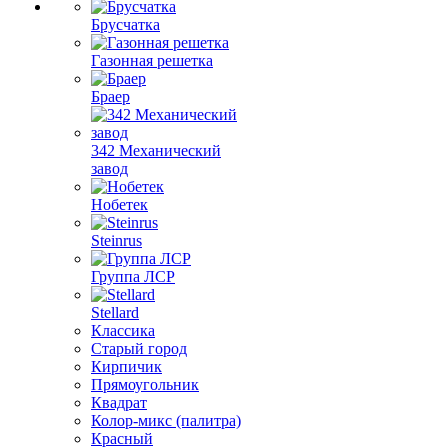
Брусчатка
Газонная решетка
Браер
342 Механический
завод
Нобетек
Steinrus
Группа ЛСР
Stellard
Классика
Старый город
Кирпичик
Прямоугольник
Квадрат
Колор-микс (палитра)
Красный