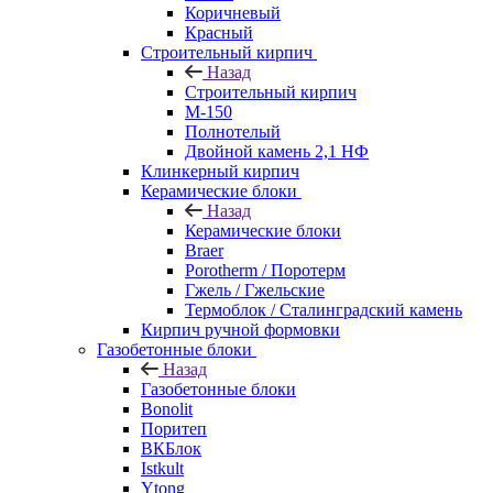
Коричневый
Красный
Строительный кирпич
Назад
Строительный кирпич
М-150
Полнотелый
Двойной камень 2,1 НФ
Клинкерный кирпич
Керамические блоки
Назад
Керамические блоки
Braer
Porotherm / Поротерм
Гжель / Гжельские
Термоблок / Сталинградский камень
Кирпич ручной формовки
Газобетонные блоки
Назад
Газобетонные блоки
Bonolit
Поритеп
ВКБлок
Istkult
Ytong