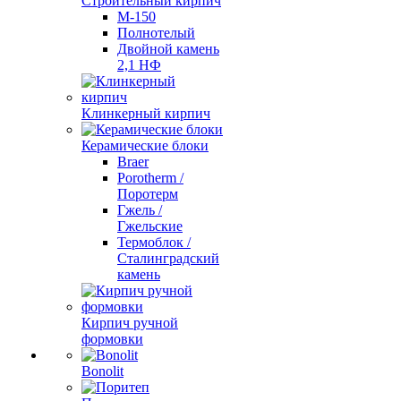
Строительный кирпич
М-150
Полнотелый
Двойной камень
2,1 НФ
Клинкерный кирпич
Керамические блоки
Braer
Porotherm /
Поротерм
Гжель /
Гжельские
Термоблок /
Сталинградский
камень
Кирпич ручной
формовки
Bonolit