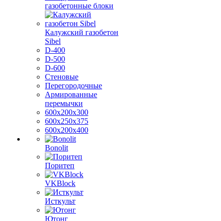
газобетонные блоки
Калужский газобетон
Sibel
D-400
D-500
D-600
Стеновые
Перегородочные
Армированные
перемычки
600х200х300
600х250х375
600х200х400
Bonolit
Поритеп
VKBlock
Исткульт
Ютонг