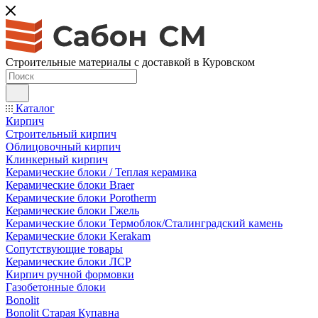
Строительные материалы с доставкой в Куровском
Каталог
Кирпич
Строительный кирпич
Облицовочный кирпич
Клинкерный кирпич
Керамические блоки / Теплая керамика
Керамические блоки Braer
Керамические блоки Porotherm
Керамические блоки Гжель
Керамические блоки Термоблок/Сталинградский камень
Керамические блоки Kerakam
Сопутствующие товары
Керамические блоки ЛСР
Кирпич ручной формовки
Газобетонные блоки
Bonolit
Bonolit Старая Купавна