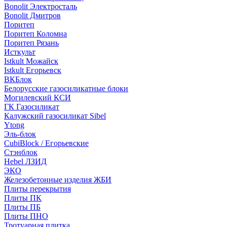
Bonolit Электросталь
Bonolit Дмитров
Поритеп
Поритеп Коломна
Поритеп Рязань
Исткульт
Istkult Можайск
Istkult Егорьевск
ВКБлок
Белорусские газосиликатные блоки
Могилевский КСИ
ГК Газосиликат
Калужский газосиликат Sibel
Ytong
Эль-блок
CubiBlock / Егорьевские
Стэнблок
Hebel ЛЗИД
ЭКО
Железобетонные изделия ЖБИ
Плиты перекрытия
Плиты ПК
Плиты ПБ
Плиты ПНО
Тротуарная плитка