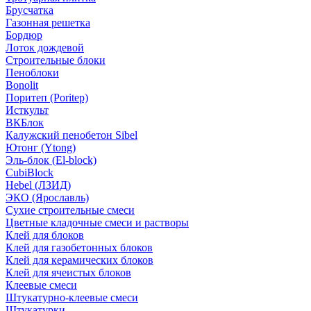
Брусчатка
Газонная решетка
Бордюр
Лоток дождевой
Строительные блоки
Пеноблоки
Bonolit
Поритеп (Poritep)
Исткульт
ВКБлок
Калужский пенобетон Sibel
Ютонг (Ytong)
Эль-блок (El-block)
CubiBlock
Hebel (ЛЗИД)
ЭКО (Ярославль)
Сухие строительные смеси
Цветные кладочные смеси и растворы
Клей для блоков
Клей для газобетонных блоков
Клей для керамических блоков
Клей для ячеистых блоков
Клеевые смеси
Штукатурно-клеевые смеси
Штукатурки