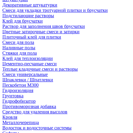
Декоративные штукатурки
Смеси для укладки тротуарной плитки и брусчатки
Подстилающие растворы
Клей для брусчатки
Раствор для заполнения швов брусчатки
Цветные затирочные смеси и затирки
Плиточный клей для плитки
Смеси для пола
Наливные полы
Стяжки для пола
Клей для теплоизоляции
Цементно-песчаные смеси
Теплые кладочные смеси и растворы
Смеси универсальные
Шпаклевки / Шпатлевки
Пескобетон М300
Гидроизоляция
Грунтовка
Гидрофобизатор
Противоморозная добавка
Средство для удаления высолов
Кровля
Металлочерепица
Водосток и водосточные системы