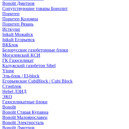
Bonolit Дмитров
Сопутствующие товары Бонолит
Поритеп
Поритеп Коломна
Поритеп Рязань
Исткульт
Istkult Можайск
Istkult Егорьевск
ВКБлок
Белорусские газобетонные блоки
Могилевский КСИ
ГК Газосиликат
Калужский газобетон Sibel
Ytong
Эль-блок / El-block
Егорьевские CubiBlock / Cubi Block
Стэнблок
Hebel ЛЗИД
ЭКО
Газосиликатные блоки
Bonolit
Bonolit Старая Купавна
Bonolit Малоярославец
Bonolit Электросталь
Bonolit Дмитров