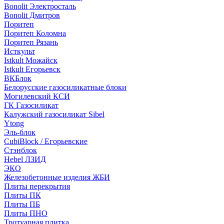
Bonolit Электросталь
Bonolit Дмитров
Поритеп
Поритеп Коломна
Поритеп Рязань
Исткульт
Istkult Можайск
Istkult Егорьевск
ВКБлок
Белорусские газосиликатные блоки
Могилевский КСИ
ГК Газосиликат
Калужский газосиликат Sibel
Ytong
Эль-блок
CubiBlock / Егорьевские
Стэнблок
Hebel ЛЗИД
ЭКО
Железобетонные изделия ЖБИ
Плиты перекрытия
Плиты ПК
Плиты ПБ
Плиты ПНО
Тротуарная плитка