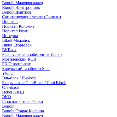
Bonolit Малоярославец
Bonolit Электросталь
Bonolit Дмитров
Сопутствующие товары Бонолит
Поритеп
Поритеп Коломна
Поритеп Рязань
Исткульт
Istkult Можайск
Istkult Егорьевск
ВКБлок
Белорусские газобетонные блоки
Могилевский КСИ
ГК Газосиликат
Калужский газобетон Sibel
Ytong
Эль-блок / El-block
Егорьевские CubiBlock / Cubi Block
Стэнблок
Hebel ЛЗИД
ЭКО
Газосиликатные блоки
Bonolit
Bonolit Старая Купавна
Bonolit Малоярославец