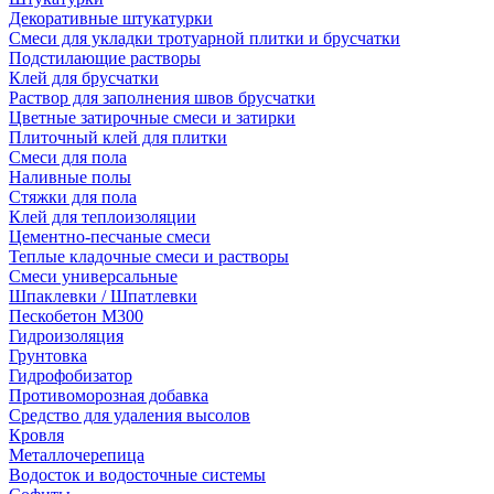
Декоративные штукатурки
Смеси для укладки тротуарной плитки и брусчатки
Подстилающие растворы
Клей для брусчатки
Раствор для заполнения швов брусчатки
Цветные затирочные смеси и затирки
Плиточный клей для плитки
Смеси для пола
Наливные полы
Стяжки для пола
Клей для теплоизоляции
Цементно-песчаные смеси
Теплые кладочные смеси и растворы
Смеси универсальные
Шпаклевки / Шпатлевки
Пескобетон М300
Гидроизоляция
Грунтовка
Гидрофобизатор
Противоморозная добавка
Средство для удаления высолов
Кровля
Металлочерепица
Водосток и водосточные системы