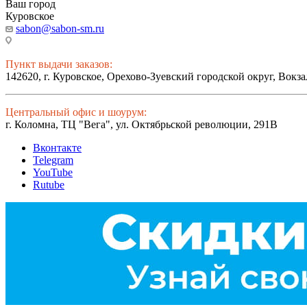
Ваш город
Куровское
sabon@sabon-sm.ru
Пункт выдачи заказов:
142620, г. Куровское, Орехово-Зуевский городской округ, Вокза
Центральный офис и шоурум:
г. Коломна, ТЦ "Вега", ул. Октябрьской революции, 291В
Вконтакте
Telegram
YouTube
Rutube