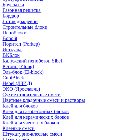
Брусчатка
Газонная решетка
Бордюр
Лоток дождевой
Строительные блоки
Пеноблоки
Bonolit
Поритеп (Poritep)
Исткульт
ВКБлок
Калужский пенобетон Sibel
Ютонг (Ytong)
Эль-блок (El-block)
CubiBlock
Hebel (ЛЗИД)
ЭКО (Ярославль)
Сухие строительные смеси
Цветные кладочные смеси и растворы
Клей для блоков
Клей для газобетонных блоков
Клей для керамических блоков
Клей для ячеистых блоков
Клеевые смеси
Штукатурно-клеевые смеси
Штукатурки