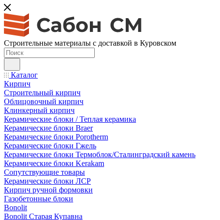
Строительные материалы с доставкой в Куровском
Каталог
Кирпич
Строительный кирпич
Облицовочный кирпич
Клинкерный кирпич
Керамические блоки / Теплая керамика
Керамические блоки Braer
Керамические блоки Porotherm
Керамические блоки Гжель
Керамические блоки Термоблок/Сталинградский камень
Керамические блоки Kerakam
Сопутствующие товары
Керамические блоки ЛСР
Кирпич ручной формовки
Газобетонные блоки
Bonolit
Bonolit Старая Купавна