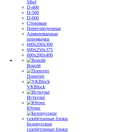
Sibel
D-400
D-500
D-600
Стеновые
Перегородочные
Армированные
перемычки
600х200х300
600х250х375
600х200х400
Bonolit
Поритеп
VKBlock
Исткульт
Ютонг
Белорусские
газобетонные блоки