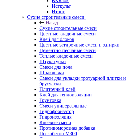
ВКБлок
Исткульт
Итонг
Сухие строительные смеси
Назад
Сухие строительные смеси
Цветные кладочные смеси
Клей для блоков
Цветные затирочные смеси и затирки
Цементно-песчаные смеси
Теплые кладочные смеси
Штукатурки
Смеси для пола
Шпаклевки
Смеси для укладки тротуарной плитки и
брусчатки
Плиточный клей
Клей для теплоизоляции
Грунтовка
Смеси универсальные
Гидрофобизатор
Гидроизоляция
Клеевые смеси
Противоморозная добавка
Пескобетон М300