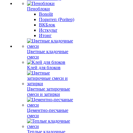
Пеноблоки
Bonolit
Поритеп (Poritep)
ВКБлок
Исткульт
Итонг
Цветные кладочные
смеси
Клей для блоков
Цветные затирочные
смеси и затирки
Цементно-песчаные
смеси
Теплые кладочные