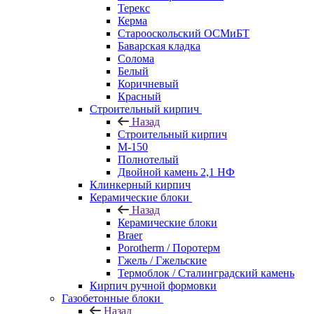
Терекс
Керма
Старооскольский ОСМиБТ
Баварская кладка
Солома
Белый
Коричневый
Красный
Строительный кирпич
Назад
Строительный кирпич
М-150
Полнотелый
Двойной камень 2,1 НФ
Клинкерный кирпич
Керамические блоки
Назад
Керамические блоки
Braer
Porotherm / Поротерм
Гжель / Гжельские
Термоблок / Сталинградский камень
Кирпич ручной формовки
Газобетонные блоки
Назад