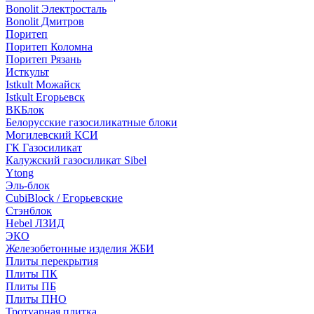
Bonolit Электросталь
Bonolit Дмитров
Поритеп
Поритеп Коломна
Поритеп Рязань
Исткульт
Istkult Можайск
Istkult Егорьевск
ВКБлок
Белорусские газосиликатные блоки
Могилевский КСИ
ГК Газосиликат
Калужский газосиликат Sibel
Ytong
Эль-блок
CubiBlock / Егорьевские
Стэнблок
Hebel ЛЗИД
ЭКО
Железобетонные изделия ЖБИ
Плиты перекрытия
Плиты ПК
Плиты ПБ
Плиты ПНО
Тротуарная плитка