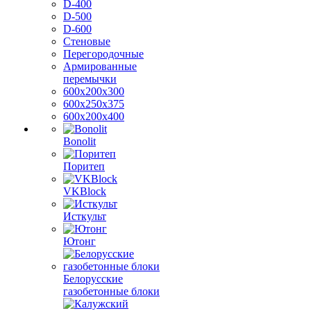
D-400
D-500
D-600
Стеновые
Перегородочные
Армированные
перемычки
600х200х300
600х250х375
600х200х400
Bonolit
Поритеп
VKBlock
Исткульт
Ютонг
Белорусские
газобетонные блоки