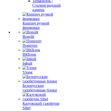
Термоблок /
Сталинградский
камень
Кирпич ручной
формовки
Bonolit
Поритеп
ВКБлок
Istkult
Ytong
Белорусские
газобетонные блоки
Калужский газобетон
Sibel