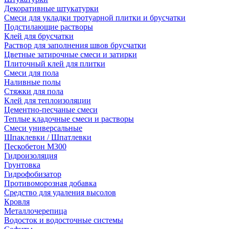
Декоративные штукатурки
Смеси для укладки тротуарной плитки и брусчатки
Подстилающие растворы
Клей для брусчатки
Раствор для заполнения швов брусчатки
Цветные затирочные смеси и затирки
Плиточный клей для плитки
Смеси для пола
Наливные полы
Стяжки для пола
Клей для теплоизоляции
Цементно-песчаные смеси
Теплые кладочные смеси и растворы
Смеси универсальные
Шпаклевки / Шпатлевки
Пескобетон М300
Гидроизоляция
Грунтовка
Гидрофобизатор
Противоморозная добавка
Средство для удаления высолов
Кровля
Металлочерепица
Водосток и водосточные системы