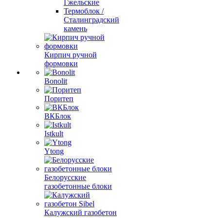
Гжельские
Термоблок /
Сталинградский
камень
Кирпич ручной
формовки
Bonolit
Поритеп
ВКБлок
Istkult
Ytong
Белорусские
газобетонные блоки
Калужский газобетон