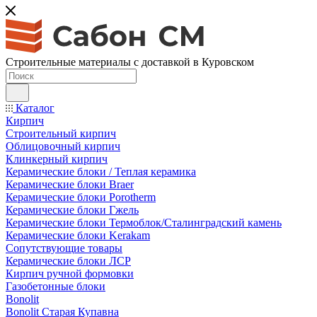
Строительные материалы с доставкой в Куровском
Каталог
Кирпич
Строительный кирпич
Облицовочный кирпич
Клинкерный кирпич
Керамические блоки / Теплая керамика
Керамические блоки Braer
Керамические блоки Porotherm
Керамические блоки Гжель
Керамические блоки Термоблок/Сталинградский камень
Керамические блоки Kerakam
Сопутствующие товары
Керамические блоки ЛСР
Кирпич ручной формовки
Газобетонные блоки
Bonolit
Bonolit Старая Купавна