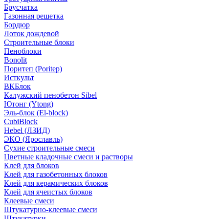
Брусчатка
Газонная решетка
Бордюр
Лоток дождевой
Строительные блоки
Пеноблоки
Bonolit
Поритеп (Poritep)
Исткульт
ВКБлок
Калужский пенобетон Sibel
Ютонг (Ytong)
Эль-блок (El-block)
CubiBlock
Hebel (ЛЗИД)
ЭКО (Ярославль)
Сухие строительные смеси
Цветные кладочные смеси и растворы
Клей для блоков
Клей для газобетонных блоков
Клей для керамических блоков
Клей для ячеистых блоков
Клеевые смеси
Штукатурно-клеевые смеси
Штукатурки