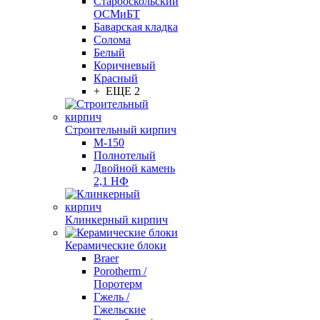
Старооскольский
ОСМиБТ
Баварская кладка
Солома
Белый
Коричневый
Красный
+ ЕЩЕ 2
Строительный кирпич
М-150
Полнотелый
Двойной камень
2,1 НФ
Клинкерный кирпич
Керамические блоки
Braer
Porotherm /
Поротерм
Гжель /
Гжельские