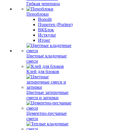
Гибкая черепица
Пеноблоки
Bonolit
Поритеп (Poritep)
ВКБлок
Исткульт
Итонг
Цветные кладочные
смеси
Клей для блоков
Цветные затирочные
смеси и затирки
Цементно-песчаные
смеси