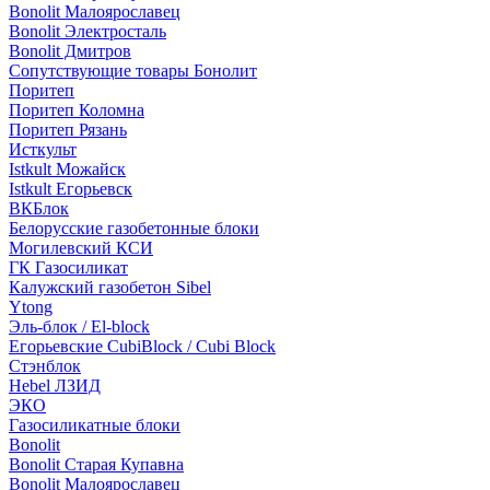
Bonolit Малоярославец
Bonolit Электросталь
Bonolit Дмитров
Сопутствующие товары Бонолит
Поритеп
Поритеп Коломна
Поритеп Рязань
Исткульт
Istkult Можайск
Istkult Егорьевск
ВКБлок
Белорусские газобетонные блоки
Могилевский КСИ
ГК Газосиликат
Калужский газобетон Sibel
Ytong
Эль-блок / El-block
Егорьевские CubiBlock / Cubi Block
Стэнблок
Hebel ЛЗИД
ЭКО
Газосиликатные блоки
Bonolit
Bonolit Старая Купавна
Bonolit Малоярославец