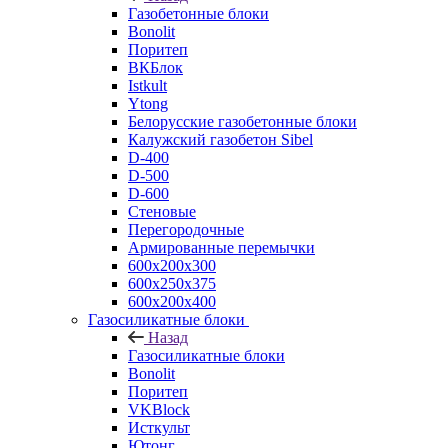
Газобетонные блоки
Bonolit
Поритеп
ВКБлок
Istkult
Ytong
Белорусские газобетонные блоки
Калужский газобетон Sibel
D-400
D-500
D-600
Стеновые
Перегородочные
Армированные перемычки
600х200х300
600х250х375
600х200х400
Газосиликатные блоки
Назад
Газосиликатные блоки
Bonolit
Поритеп
VKBlock
Исткульт
Ютонг