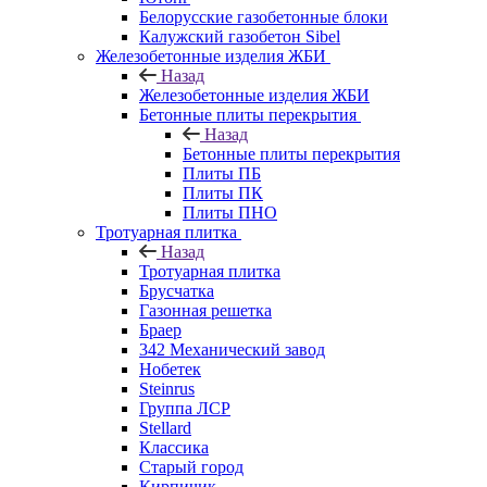
Белорусские газобетонные блоки
Калужский газобетон Sibel
Железобетонные изделия ЖБИ
Назад
Железобетонные изделия ЖБИ
Бетонные плиты перекрытия
Назад
Бетонные плиты перекрытия
Плиты ПБ
Плиты ПК
Плиты ПНО
Тротуарная плитка
Назад
Тротуарная плитка
Брусчатка
Газонная решетка
Браер
342 Механический завод
Нобетек
Steinrus
Группа ЛСР
Stellard
Классика
Старый город
Кирпичик