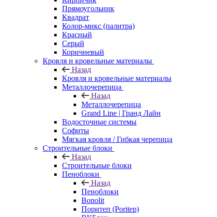
Прямоугольник
Квадрат
Колор-микс (палитра)
Красный
Серый
Коричневый
Кровля и кровельные материалы
Назад
Кровля и кровельные материалы
Металлочерепица
Назад
Металлочерепица
Grand Line | Гранд Лайн
Водосточные системы
Софиты
Мягкая кровля / Гибкая черепица
Строительные блоки
Назад
Строительные блоки
Пеноблоки
Назад
Пеноблоки
Bonolit
Поритеп (Poritep)