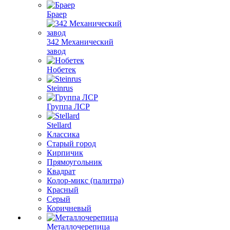
Браер
342 Механический
завод
Нобетек
Steinrus
Группа ЛСР
Stellard
Классика
Старый город
Кирпичик
Прямоугольник
Квадрат
Колор-микс (палитра)
Красный
Серый
Коричневый
Металлочерепица