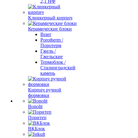
2,1 НФ
Клинкерный кирпич
Керамические блоки
Braer
Porotherm /
Поротерм
Гжель /
Гжельские
Термоблок /
Сталинградский
камень
Кирпич ручной
формовки
Bonolit
Поритеп
ВКБлок