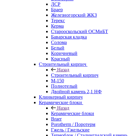
ЛСР
Браер
Железногорский ЖКЗ
Терекс
Керма
Старооскольский ОСМиБТ
Баварская кладка
Солома
Белый
Коричневый
Красный
Строительный кирпич
Назад
Строительный кирпич
М-150
Полнотелый
Двойной камень 2,1 НФ
Клинкерный кирпич
Керамические блоки
Назад
Керамические блоки
Braer
Porotherm / Поротерм
Гжель / Гжельские
Термоблок / Сталинградский камень