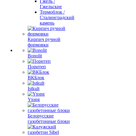
Гжель /
Гжельские
Термоблок /
Сталинградский
камень
Кирпич ручной
формовки
Bonolit
Поритеп
ВКБлок
Istkult
Ytong
Белорусские
газобетонные блоки