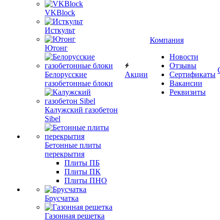
VKBlock
Исткульт
Компания
Ютонг
Новости
Отзывы
Белорусские
Акции
Сертификаты
газобетонные блоки
Вакансии
Реквизиты
Калужский газобетон
Sibel
Бетонные плиты
перекрытия
Плиты ПБ
Плиты ПК
Плиты ПНО
Брусчатка
Газонная решетка