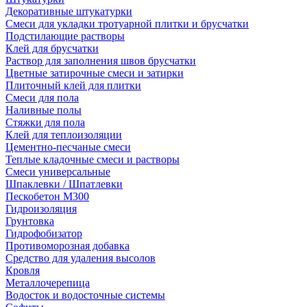
Декоративные штукатурки
Смеси для укладки тротуарной плитки и брусчатки
Подстилающие растворы
Клей для брусчатки
Раствор для заполнения швов брусчатки
Цветные затирочные смеси и затирки
Плиточный клей для плитки
Смеси для пола
Наливные полы
Стяжки для пола
Клей для теплоизоляции
Цементно-песчаные смеси
Теплые кладочные смеси и растворы
Смеси универсальные
Шпаклевки / Шпатлевки
Пескобетон М300
Гидроизоляция
Грунтовка
Гидрофобизатор
Противоморозная добавка
Средство для удаления высолов
Кровля
Металлочерепица
Водосток и водосточные системы