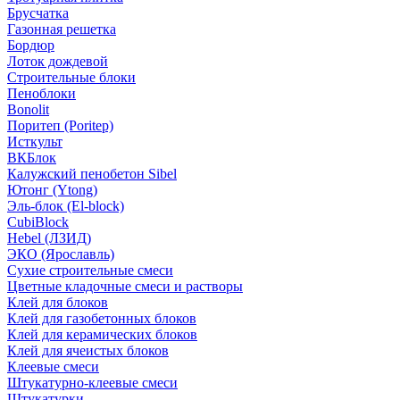
Брусчатка
Газонная решетка
Бордюр
Лоток дождевой
Строительные блоки
Пеноблоки
Bonolit
Поритеп (Poritep)
Исткульт
ВКБлок
Калужский пенобетон Sibel
Ютонг (Ytong)
Эль-блок (El-block)
CubiBlock
Hebel (ЛЗИД)
ЭКО (Ярославль)
Сухие строительные смеси
Цветные кладочные смеси и растворы
Клей для блоков
Клей для газобетонных блоков
Клей для керамических блоков
Клей для ячеистых блоков
Клеевые смеси
Штукатурно-клеевые смеси
Штукатурки