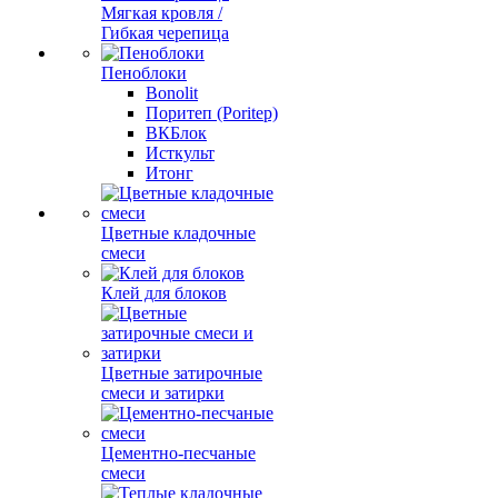
Мягкая кровля /
Гибкая черепица
Пеноблоки
Bonolit
Поритеп (Poritep)
ВКБлок
Исткульт
Итонг
Цветные кладочные
смеси
Клей для блоков
Цветные затирочные
смеси и затирки
Цементно-песчаные
смеси