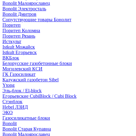
Bonolit Малоярославец
Bonolit Электросталь
Bonolit Дмитров
Сопутствующие товары Бонолит
Поритеп
Поритеп Коломна
Поритеп Рязань
Исткульт
Istkult Можайск
Istkult Егорьевск
ВКБлок
Белорусские газобетонные блоки
Могилевский КСИ
ГК Газосиликат
Калужский газобетон Sibel
Ytong
Эль-блок / El-block
Егорьевские CubiBlock / Cubi Block
Стэнблок
Hebel ЛЗИД
ЭКО
Газосиликатные блоки
Bonolit
Bonolit Старая Купавна
Bonolit Малоярославец