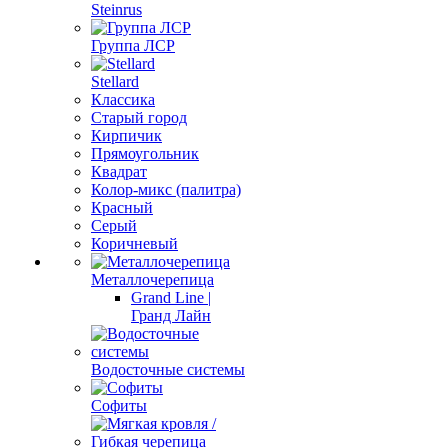
Steinrus
Группа ЛСР
Stellard
Классика
Старый город
Кирпичик
Прямоугольник
Квадрат
Колор-микс (палитра)
Красный
Серый
Коричневый
Металлочерепица
Grand Line |
Гранд Лайн
Водосточные системы
Софиты