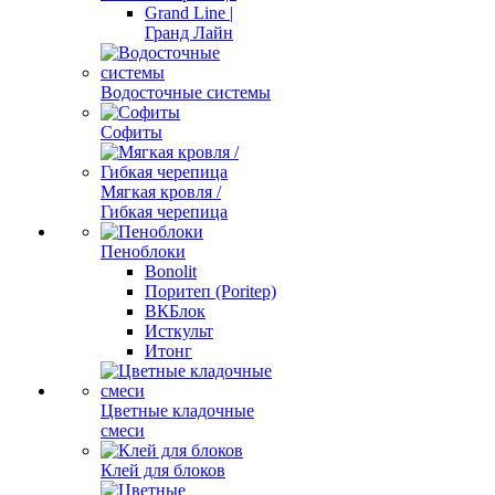
Grand Line |
Гранд Лайн
Водосточные системы
Софиты
Мягкая кровля /
Гибкая черепица
Пеноблоки
Bonolit
Поритеп (Poritep)
ВКБлок
Исткульт
Итонг
Цветные кладочные
смеси
Клей для блоков