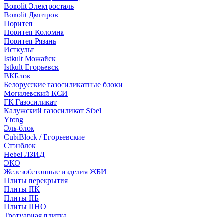
Bonolit Электросталь
Bonolit Дмитров
Поритеп
Поритеп Коломна
Поритеп Рязань
Исткульт
Istkult Можайск
Istkult Егорьевск
ВКБлок
Белорусские газосиликатные блоки
Могилевский КСИ
ГК Газосиликат
Калужский газосиликат Sibel
Ytong
Эль-блок
CubiBlock / Егорьевские
Стэнблок
Hebel ЛЗИД
ЭКО
Железобетонные изделия ЖБИ
Плиты перекрытия
Плиты ПК
Плиты ПБ
Плиты ПНО
Тротуарная плитка