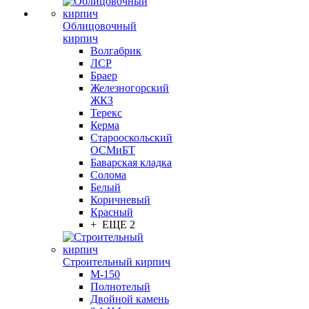
Облицовочный
кирпич
Волгабрик
ЛСР
Браер
Железногорский
ЖКЗ
Терекс
Керма
Старооскольский
ОСМиБТ
Баварская кладка
Солома
Белый
Коричневый
Красный
+ ЕЩЕ 2
Строительный кирпич
М-150
Полнотелый
Двойной камень