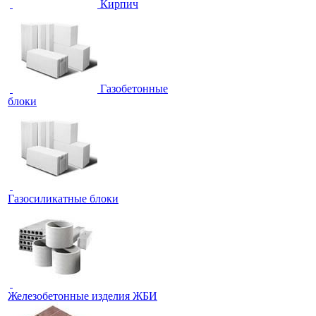
Кирпич
Газобетонные
блоки
Газосиликатные блоки
Железобетонные изделия ЖБИ