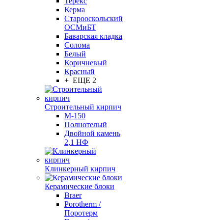
Терекс
Керма
Старооскольский
ОСМиБТ
Баварская кладка
Солома
Белый
Коричневый
Красный
+ ЕЩЕ 2
Строительный кирпич
М-150
Полнотелый
Двойной камень
2,1 НФ
Клинкерный кирпич
Керамические блоки
Braer
Porotherm /
Поротерм