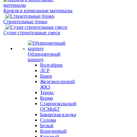
Кровля и кровельные материалы
Строительные блоки
Сухие строительные смеси
Облицовочный
кирпич
Волгабрик
ЛСР
Браер
Железногорский
ЖКЗ
Терекс
Керма
Старооскольский
ОСМиБТ
Баварская кладка
Солома
Белый
Коричневый
Красный