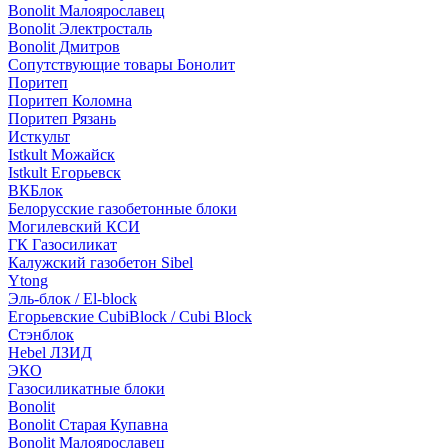
Bonolit Малоярославец
Bonolit Электросталь
Bonolit Дмитров
Сопутствующие товары Бонолит
Поритеп
Поритеп Коломна
Поритеп Рязань
Исткульт
Istkult Можайск
Istkult Егорьевск
ВКБлок
Белорусские газобетонные блоки
Могилевский КСИ
ГК Газосиликат
Калужский газобетон Sibel
Ytong
Эль-блок / El-block
Егорьевские CubiBlock / Cubi Block
Стэнблок
Hebel ЛЗИД
ЭКО
Газосиликатные блоки
Bonolit
Bonolit Старая Купавна
Bonolit Малоярославец