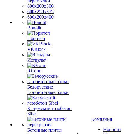
перемычки
600х200х300
600х250х375
600х200х400
Bonolit
Поритеп
VKBlock
Исткульт
Ютонг
Белорусские
газобетонные блоки
Калужский газобетон
Sibel
Компания
Новости
Бетонные плиты