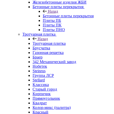
Железобетонные изделия ЖБИ
Бетонные плиты перекрытия
Назад
Бетонные плиты перекрытия
Плиты ПБ
Плиты ПК
Плиты ПНО
Тротуарная плитка
Назад
Тротуарная плитка
Брусчатка
Газонная решетка
Браер
342 Механический завод
Нобетек
Steinrus
Группа ЛСР
Stellard
Классика
Старый город
Кирпичик
Прямоугольник
Квадрат
Колор-микс (палитра)
Красный