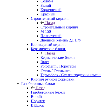
Солома
Белый
Коричневый
Красный
Строительный кирпич
Назад
Строительный кирпич
М-150
Полнотелый
Двойной камень 2,1 НФ
Клинкерный кирпич
Керамические блоки
Назад
Керамические блоки
Braer
Porotherm / Поротерм
Гжель / Гжельские
Термоблок / Сталинградский камень
Кирпич ручной формовки
Газобетонные блоки
Назад
Газобетонные блоки
Bonolit
Поритеп
ВКБлок