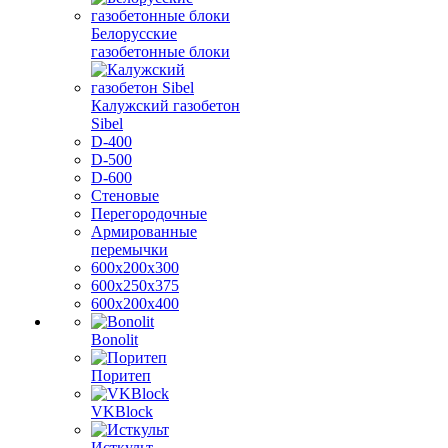
Белорусские
газобетонные блоки
Калужский газобетон
Sibel
D-400
D-500
D-600
Стеновые
Перегородочные
Армированные
перемычки
600х200х300
600х250х375
600х200х400
Bonolit
Поритеп
VKBlock
Исткульт