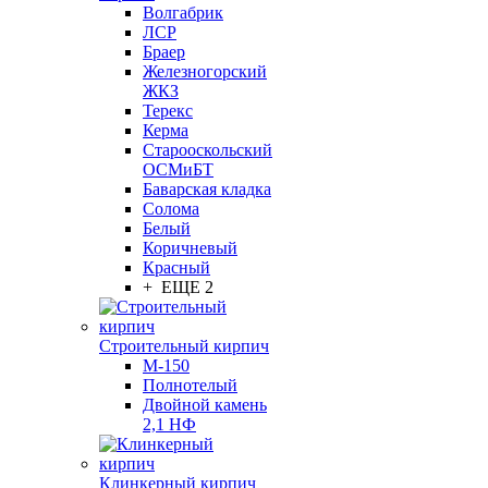
Волгабрик
ЛСР
Браер
Железногорский
ЖКЗ
Терекс
Керма
Старооскольский
ОСМиБТ
Баварская кладка
Солома
Белый
Коричневый
Красный
+ ЕЩЕ 2
Строительный кирпич
М-150
Полнотелый
Двойной камень
2,1 НФ
Клинкерный кирпич