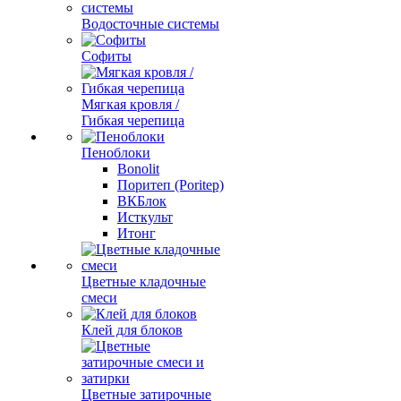
Водосточные системы
Софиты
Мягкая кровля /
Гибкая черепица
Пеноблоки
Bonolit
Поритеп (Poritep)
ВКБлок
Исткульт
Итонг
Цветные кладочные
смеси
Клей для блоков
Цветные затирочные