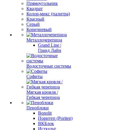
Прямоугольник
Квадрат
Колор-микс (палитра)
Красный
Серый
Коричневый
Металлочерепица
Grand Line |
Гранд Лайн
Водосточные системы
Софиты
Мягкая кровля /
Гибкая черепица
Пеноблоки
Bonolit
Поритеп (Poritep)
ВКБлок
Исткульт