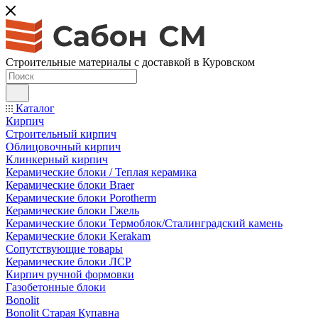
Строительные материалы с доставкой в Куровском
Каталог
Кирпич
Строительный кирпич
Облицовочный кирпич
Клинкерный кирпич
Керамические блоки / Теплая керамика
Керамические блоки Braer
Керамические блоки Porotherm
Керамические блоки Гжель
Керамические блоки Термоблок/Сталинградский камень
Керамические блоки Kerakam
Сопутствующие товары
Керамические блоки ЛСР
Кирпич ручной формовки
Газобетонные блоки
Bonolit
Bonolit Старая Купавна