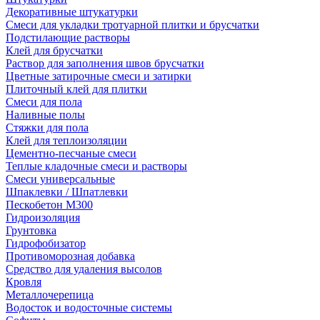
Декоративные штукатурки
Смеси для укладки тротуарной плитки и брусчатки
Подстилающие растворы
Клей для брусчатки
Раствор для заполнения швов брусчатки
Цветные затирочные смеси и затирки
Плиточный клей для плитки
Смеси для пола
Наливные полы
Стяжки для пола
Клей для теплоизоляции
Цементно-песчаные смеси
Теплые кладочные смеси и растворы
Смеси универсальные
Шпаклевки / Шпатлевки
Пескобетон М300
Гидроизоляция
Грунтовка
Гидрофобизатор
Противоморозная добавка
Средство для удаления высолов
Кровля
Металлочерепица
Водосток и водосточные системы