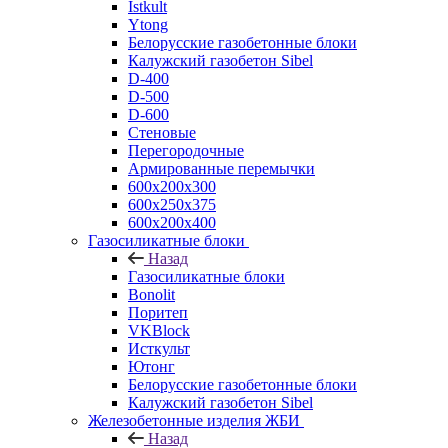
Istkult
Ytong
Белорусские газобетонные блоки
Калужский газобетон Sibel
D-400
D-500
D-600
Стеновые
Перегородочные
Армированные перемычки
600х200х300
600х250х375
600х200х400
Газосиликатные блоки
Назад
Газосиликатные блоки
Bonolit
Поритеп
VKBlock
Исткульт
Ютонг
Белорусские газобетонные блоки
Калужский газобетон Sibel
Железобетонные изделия ЖБИ
Назад