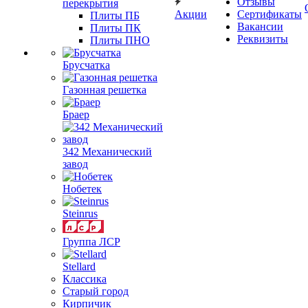
Отзывы
перекрытия
Акции
Сертификаты
Плиты ПБ
Вакансии
Плиты ПК
Реквизиты
Плиты ПНО
Брусчатка
Газонная решетка
Браер
342 Механический
завод
Нобетек
Steinrus
Группа ЛСР
Stellard
Классика
Старый город
Кирпичик