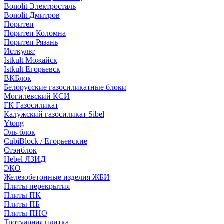
Bonolit Электросталь
Bonolit Дмитров
Поритеп
Поритеп Коломна
Поритеп Рязань
Исткульт
Istkult Можайск
Istkult Егорьевск
ВКБлок
Белорусские газосиликатные блоки
Могилевский КСИ
ГК Газосиликат
Калужский газосиликат Sibel
Ytong
Эль-блок
CubiBlock / Егорьевские
Стэнблок
Hebel ЛЗИД
ЭКО
Железобетонные изделия ЖБИ
Плиты перекрытия
Плиты ПК
Плиты ПБ
Плиты ПНО
Тротуарная плитка