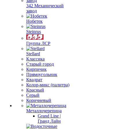
342 Механический
завод
Нобетек
Steinrus
Группа ЛСР
Stellard
Классика
Старый город
Кирпичик
Прямоугольник
Квадрат
Колор-микс (палитра)
Красный
Серый
Коричневый
Металлочерепица
Grand Line |
Гранд Лайн