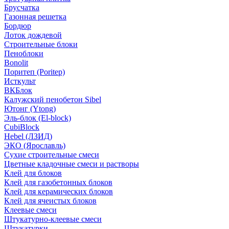
Брусчатка
Газонная решетка
Бордюр
Лоток дождевой
Строительные блоки
Пеноблоки
Bonolit
Поритеп (Poritep)
Исткульт
ВКБлок
Калужский пенобетон Sibel
Ютонг (Ytong)
Эль-блок (El-block)
CubiBlock
Hebel (ЛЗИД)
ЭКО (Ярославль)
Сухие строительные смеси
Цветные кладочные смеси и растворы
Клей для блоков
Клей для газобетонных блоков
Клей для керамических блоков
Клей для ячеистых блоков
Клеевые смеси
Штукатурно-клеевые смеси
Штукатурки