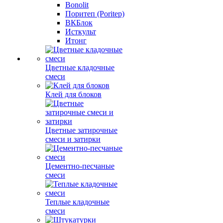
Bonolit
Поритеп (Poritep)
ВКБлок
Исткульт
Итонг
Цветные кладочные
смеси
Клей для блоков
Цветные затирочные
смеси и затирки
Цементно-песчаные
смеси
Теплые кладочные
смеси