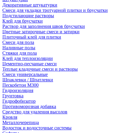
Декоративные штукатурки
Смеси для укладки тротуарной плитки и брусчатки
Подстилающие растворы
Клей для брусчатки
Раствор для заполнения швов брусчатки
Цветные затирочные смеси и затирки
Плиточный клей для плитки
Смеси для пола
Наливные полы
Стяжки для пола
Клей для теплоизоляции
Цементно-песчаные смеси
Теплые кладочные смеси и растворы
Смеси универсальные
Шпаклевки / Шпатлевки
Пескобетон М300
Гидроизоляция
Грунтовка
Гидрофобизатор
Противоморозная добавка
Средство для удаления высолов
Кровля
Металлочерепица
Водосток и водосточные системы