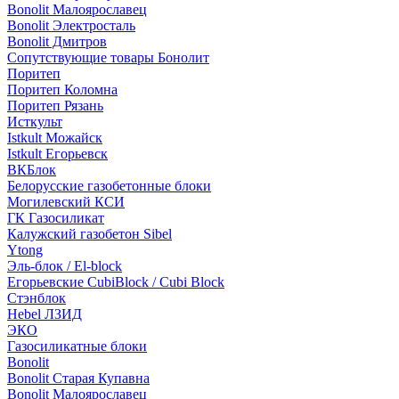
Bonolit Малоярославец
Bonolit Электросталь
Bonolit Дмитров
Сопутствующие товары Бонолит
Поритеп
Поритеп Коломна
Поритеп Рязань
Исткульт
Istkult Можайск
Istkult Егорьевск
ВКБлок
Белорусские газобетонные блоки
Могилевский КСИ
ГК Газосиликат
Калужский газобетон Sibel
Ytong
Эль-блок / El-block
Егорьевские CubiBlock / Cubi Block
Стэнблок
Hebel ЛЗИД
ЭКО
Газосиликатные блоки
Bonolit
Bonolit Старая Купавна
Bonolit Малоярославец