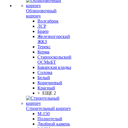
Облицовочный
кирпич
Волгабрик
ЛСР
Браер
Железногорский
ЖКЗ
Терекс
Керма
Старооскольский
ОСМиБТ
Баварская кладка
Солома
Белый
Коричневый
Красный
+ ЕЩЕ 2
Строительный кирпич
М-150
Полнотелый
Двойной камень