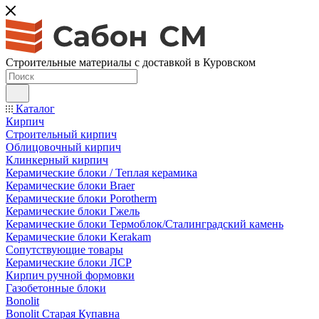
Строительные материалы с доставкой в Куровском
Каталог
Кирпич
Строительный кирпич
Облицовочный кирпич
Клинкерный кирпич
Керамические блоки / Теплая керамика
Керамические блоки Braer
Керамические блоки Porotherm
Керамические блоки Гжель
Керамические блоки Термоблок/Сталинградский камень
Керамические блоки Kerakam
Сопутствующие товары
Керамические блоки ЛСР
Кирпич ручной формовки
Газобетонные блоки
Bonolit
Bonolit Старая Купавна