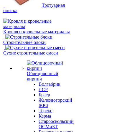
Тротуарная
плитка
Кровля и кровельные материалы
Строительные блоки
Сухие строительные смеси
Облицовочный
кирпич
Волгабрик
ЛСР
Браер
Железногорский
ЖКЗ
Терекс
Керма
Старооскольский
ОСМиБТ
Баварская кладка