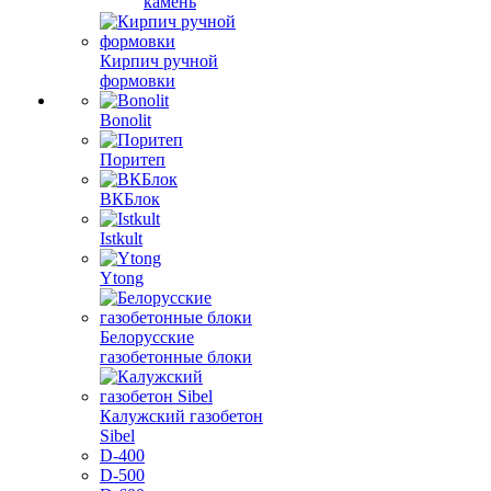
камень
Кирпич ручной
формовки
Bonolit
Поритеп
ВКБлок
Istkult
Ytong
Белорусские
газобетонные блоки
Калужский газобетон
Sibel
D-400
D-500