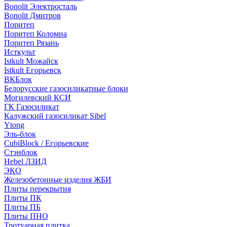
Bonolit Электросталь
Bonolit Дмитров
Поритеп
Поритеп Коломна
Поритеп Рязань
Исткульт
Istkult Можайск
Istkult Егорьевск
ВКБлок
Белорусские газосиликатные блоки
Могилевский КСИ
ГК Газосиликат
Калужский газосиликат Sibel
Ytong
Эль-блок
CubiBlock / Егорьевские
Стэнблок
Hebel ЛЗИД
ЭКО
Железобетонные изделия ЖБИ
Плиты перекрытия
Плиты ПК
Плиты ПБ
Плиты ПНО
Тротуарная плитка