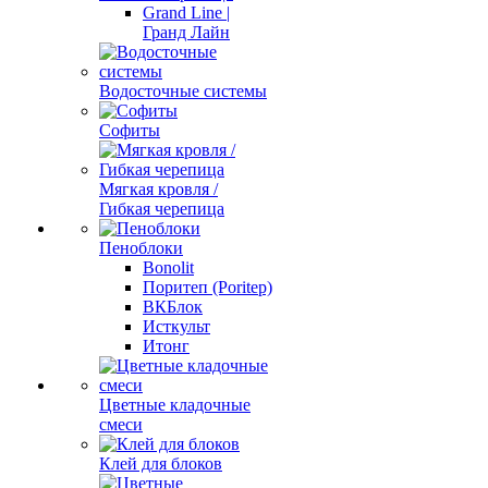
Grand Line |
Гранд Лайн
Водосточные системы
Софиты
Мягкая кровля /
Гибкая черепица
Пеноблоки
Bonolit
Поритеп (Poritep)
ВКБлок
Исткульт
Итонг
Цветные кладочные
смеси
Клей для блоков