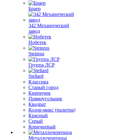
Браер
342 Механический
завод
Нобетек
Steinrus
Группа ЛСР
Stellard
Классика
Старый город
Кирпичик
Прямоугольник
Квадрат
Колор-микс (палитра)
Красный
Серый
Коричневый
Металлочерепица