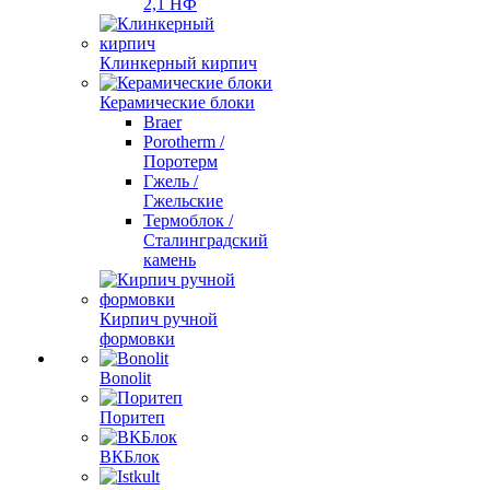
2,1 НФ
Клинкерный кирпич
Керамические блоки
Braer
Porotherm /
Поротерм
Гжель /
Гжельские
Термоблок /
Сталинградский
камень
Кирпич ручной
формовки
Bonolit
Поритеп
ВКБлок