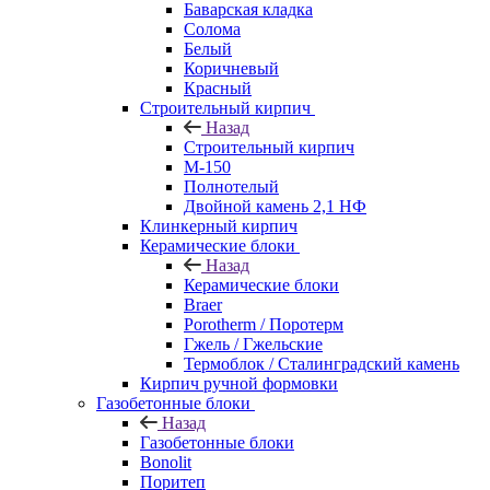
Баварская кладка
Солома
Белый
Коричневый
Красный
Строительный кирпич
Назад
Строительный кирпич
М-150
Полнотелый
Двойной камень 2,1 НФ
Клинкерный кирпич
Керамические блоки
Назад
Керамические блоки
Braer
Porotherm / Поротерм
Гжель / Гжельские
Термоблок / Сталинградский камень
Кирпич ручной формовки
Газобетонные блоки
Назад
Газобетонные блоки
Bonolit
Поритеп