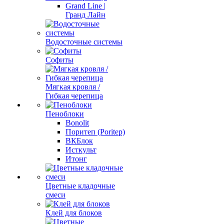
Grand Line |
Гранд Лайн
Водосточные системы
Софиты
Мягкая кровля /
Гибкая черепица
Пеноблоки
Bonolit
Поритеп (Poritep)
ВКБлок
Исткульт
Итонг
Цветные кладочные
смеси
Клей для блоков