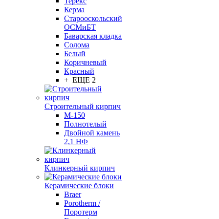
Терекс
Керма
Старооскольский
ОСМиБТ
Баварская кладка
Солома
Белый
Коричневый
Красный
+ ЕЩЕ 2
Строительный кирпич
М-150
Полнотелый
Двойной камень
2,1 НФ
Клинкерный кирпич
Керамические блоки
Braer
Porotherm /
Поротерм