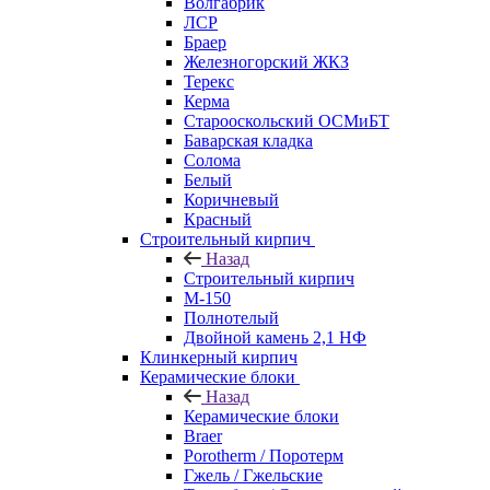
Волгабрик
ЛСР
Браер
Железногорский ЖКЗ
Терекс
Керма
Старооскольский ОСМиБТ
Баварская кладка
Солома
Белый
Коричневый
Красный
Строительный кирпич
Назад
Строительный кирпич
М-150
Полнотелый
Двойной камень 2,1 НФ
Клинкерный кирпич
Керамические блоки
Назад
Керамические блоки
Braer
Porotherm / Поротерм
Гжель / Гжельские