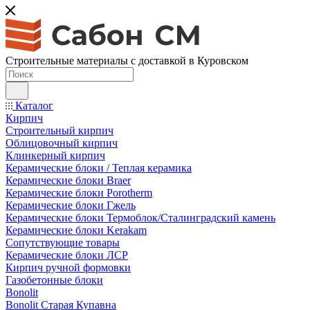
Строительные материалы с доставкой в Куровском
Каталог
Кирпич
Строительный кирпич
Облицовочный кирпич
Клинкерный кирпич
Керамические блоки / Теплая керамика
Керамические блоки Braer
Керамические блоки Porotherm
Керамические блоки Гжель
Керамические блоки Термоблок/Сталинградский камень
Керамические блоки Kerakam
Сопутствующие товары
Керамические блоки ЛСР
Кирпич ручной формовки
Газобетонные блоки
Bonolit
Bonolit Старая Купавна