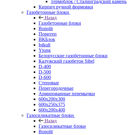
Термоблок / Сталинградский камень
Кирпич ручной формовки
Газобетонные блоки
Назад
Газобетонные блоки
Bonolit
Поритеп
ВКБлок
Istkult
Ytong
Белорусские газобетонные блоки
Калужский газобетон Sibel
D-400
D-500
D-600
Стеновые
Перегородочные
Армированные перемычки
600х200х300
600х250х375
600х200х400
Газосиликатные блоки
Назад
Газосиликатные блоки
Bonolit