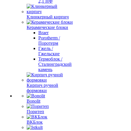
2,1 НФ
Клинкерный кирпич
Керамические блоки
Braer
Porotherm /
Поротерм
Гжель /
Гжельские
Термоблок /
Сталинградский
камень
Кирпич ручной
формовки
Bonolit
Поритеп
ВКБлок