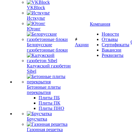
VKBlock
Исткульт
Компания
Ютонг
Новости
Отзывы
Белорусские
Акции
Сертификаты
газобетонные блоки
Вакансии
Реквизиты
Калужский газобетон
Sibel
Бетонные плиты
перекрытия
Плиты ПБ
Плиты ПК
Плиты ПНО
Брусчатка
Газонная решетка