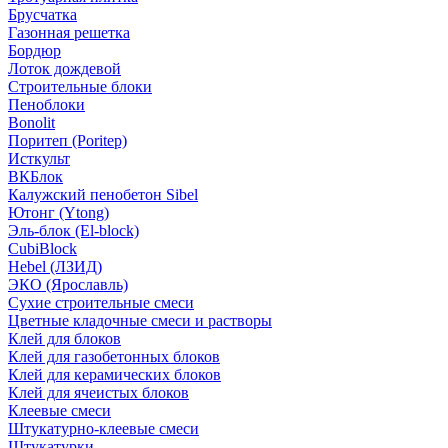
Брусчатка
Газонная решетка
Бордюр
Лоток дождевой
Строительные блоки
Пеноблоки
Bonolit
Поритеп (Poritep)
Исткульт
ВКБлок
Калужский пенобетон Sibel
Ютонг (Ytong)
Эль-блок (El-block)
CubiBlock
Hebel (ЛЗИД)
ЭКО (Ярославль)
Сухие строительные смеси
Цветные кладочные смеси и растворы
Клей для блоков
Клей для газобетонных блоков
Клей для керамических блоков
Клей для ячеистых блоков
Клеевые смеси
Штукатурно-клеевые смеси
Штукатурки