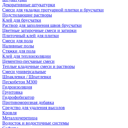
Декоративные штукатурки
Смеси для укладки тротуарной плитки и брусчатки
Подстилающие растворы
Клей для брусчатки
Раствор для заполнения швов брусчатки
Цветные затирочные смеси и затирки
Плиточный клей для плитки
Смеси для пола
Наливные полы
Стяжки для пола
Клей для теплоизоляции
Цементно-песчаные смеси
Теплые кладочные смеси и растворы
Смеси универсальные
Шпаклевки / Шпатлевки
Пескобетон М300
Гидроизоляция
Грунтовка
Гидрофобизатор
Противоморозная добавка
Средство для удаления высолов
Кровля
Металлочерепица
Водосток и водосточные системы