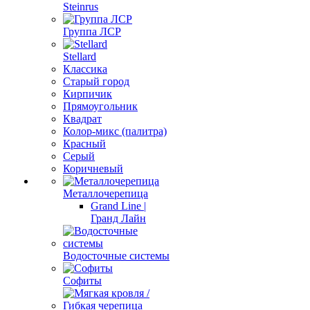
Steinrus
Группа ЛСР
Stellard
Классика
Старый город
Кирпичик
Прямоугольник
Квадрат
Колор-микс (палитра)
Красный
Серый
Коричневый
Металлочерепица
Grand Line |
Гранд Лайн
Водосточные системы
Софиты