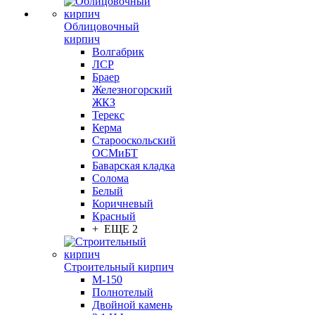
Облицовочный
кирпич
Волгабрик
ЛСР
Браер
Железногорский
ЖКЗ
Терекс
Керма
Старооскольский
ОСМиБТ
Баварская кладка
Солома
Белый
Коричневый
Красный
+ ЕЩЕ 2
Строительный кирпич
М-150
Полнотелый
Двойной камень