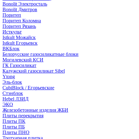
Bonolit Электросталь
Bonolit Дмитров
Поритеп
Поритеп Коломна
Поритеп Рязань
Исткульт
Istkult Можайск
Istkult Егорьевск
ВКБлок
Белорусские газосиликатные блоки
Могилевский КСИ
ГК Газосиликат
Калужский газосиликат Sibel
Ytong
Эль-блок
CubiBlock / Егорьевские
Стэнблок
Hebel ЛЗИД
ЭКО
Железобетонные изделия ЖБИ
Плиты перекрытия
Плиты ПК
Плиты ПБ
Плиты ПНО
Тротуарная плитка