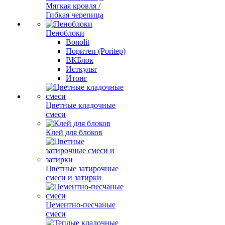
Мягкая кровля /
Гибкая черепица
Пеноблоки
Bonolit
Поритеп (Poritep)
ВКБлок
Исткульт
Итонг
Цветные кладочные
смеси
Клей для блоков
Цветные затирочные
смеси и затирки
Цементно-песчаные
смеси