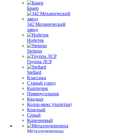
Браер
342 Механический
завод
Нобетек
Steinrus
Группа ЛСР
Stellard
Классика
Старый город
Кирпичик
Прямоугольник
Квадрат
Колор-микс (палитра)
Красный
Серый
Коричневый
Металлочерепица