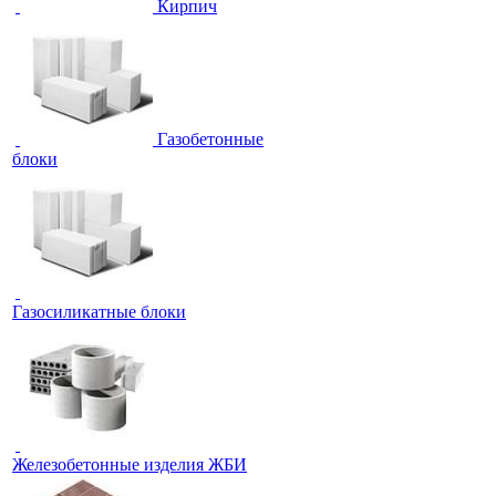
Кирпич
Газобетонные
блоки
Газосиликатные блоки
Железобетонные изделия ЖБИ