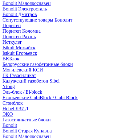
Bonolit Малоярославец
Bonolit Электросталь
Bonolit Дмитров
Сопутствующие товары Бонолит
Поритеп
Поритеп Коломна
Поритеп Рязань
Исткульт
Istkult Можайск
Istkult Егорьевск
ВКБлок
Белорусские газобетонные блоки
Могилевский КСИ
ГК Газосиликат
Калужский газобетон Sibel
Ytong
Эль-блок / El-block
Егорьевские CubiBlock / Cubi Block
Стэнблок
Hebel ЛЗИД
ЭКО
Газосиликатные блоки
Bonolit
Bonolit Старая Купавна
Bonolit Малоярославец