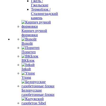
Гжель /
Гжельские
Термоблок /
Сталинградский
камень
Кирпич ручной
формовки
Bonolit
Поритеп
ВКБлок
Istkult
Ytong
Белорусские
газобетонные блоки