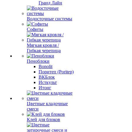
Гранд Лайн
Водосточные системы
Софиты
Мягкая кровля /
Гибкая черепица
Пеноблоки
Bonolit
Поритеп (Poritep)
ВКБлок
Исткульт
Итонг
Цветные кладочные
смеси
Клей для блоков