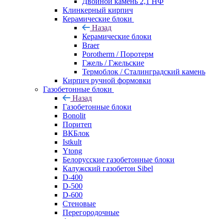
Двойной камень 2,1 НФ
Клинкерный кирпич
Керамические блоки
Назад
Керамические блоки
Braer
Porotherm / Поротерм
Гжель / Гжельские
Термоблок / Сталинградский камень
Кирпич ручной формовки
Газобетонные блоки
Назад
Газобетонные блоки
Bonolit
Поритеп
ВКБлок
Istkult
Ytong
Белорусские газобетонные блоки
Калужский газобетон Sibel
D-400
D-500
D-600
Стеновые
Перегородочные