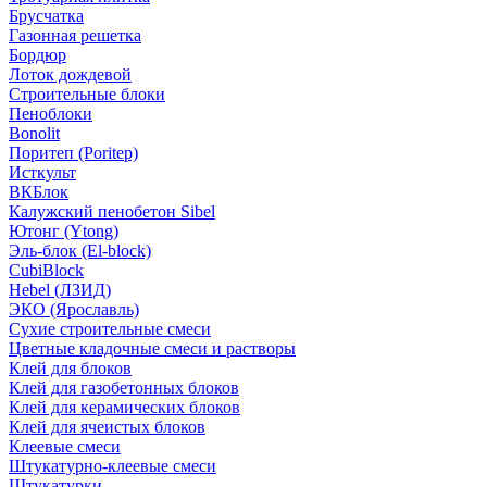
Брусчатка
Газонная решетка
Бордюр
Лоток дождевой
Строительные блоки
Пеноблоки
Bonolit
Поритеп (Poritep)
Исткульт
ВКБлок
Калужский пенобетон Sibel
Ютонг (Ytong)
Эль-блок (El-block)
CubiBlock
Hebel (ЛЗИД)
ЭКО (Ярославль)
Сухие строительные смеси
Цветные кладочные смеси и растворы
Клей для блоков
Клей для газобетонных блоков
Клей для керамических блоков
Клей для ячеистых блоков
Клеевые смеси
Штукатурно-клеевые смеси
Штукатурки