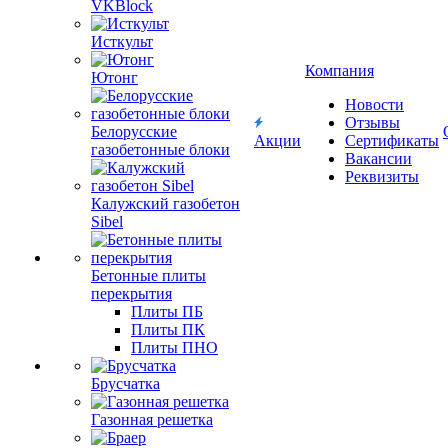
VKBlock
Исткульт
Компания
Ютонг
Новости
Отзывы
Белорусские
Акции
Сертификаты
газобетонные блоки
Вакансии
Реквизиты
Калужский газобетон
Sibel
Бетонные плиты
перекрытия
Плиты ПБ
Плиты ПК
Плиты ПНО
Брусчатка
Газонная решетка