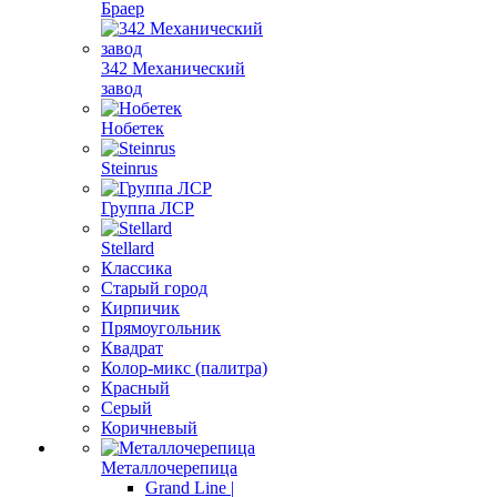
Браер
342 Механический
завод
Нобетек
Steinrus
Группа ЛСР
Stellard
Классика
Старый город
Кирпичик
Прямоугольник
Квадрат
Колор-микс (палитра)
Красный
Серый
Коричневый
Металлочерепица
Grand Line |