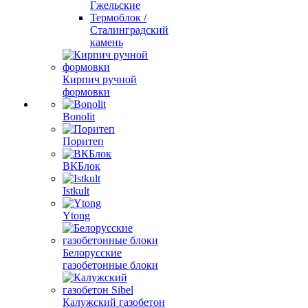
Гжельские
Термоблок /
Сталинградский
камень
Кирпич ручной
формовки
Bonolit
Поритеп
ВКБлок
Istkult
Ytong
Белорусские
газобетонные блоки
Калужский газобетон