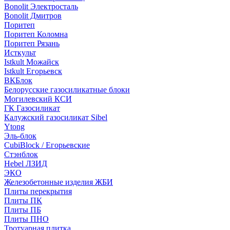
Bonolit Электросталь
Bonolit Дмитров
Поритеп
Поритеп Коломна
Поритеп Рязань
Исткульт
Istkult Можайск
Istkult Егорьевск
ВКБлок
Белорусские газосиликатные блоки
Могилевский КСИ
ГК Газосиликат
Калужский газосиликат Sibel
Ytong
Эль-блок
CubiBlock / Егорьевские
Стэнблок
Hebel ЛЗИД
ЭКО
Железобетонные изделия ЖБИ
Плиты перекрытия
Плиты ПК
Плиты ПБ
Плиты ПНО
Тротуарная плитка