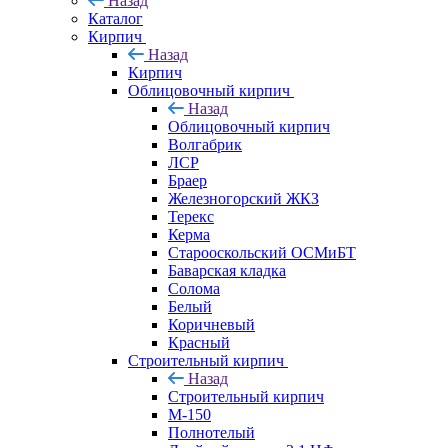
Назад
Каталог
Кирпич
Назад
Кирпич
Облицовочный кирпич
Назад
Облицовочный кирпич
Волгабрик
ЛСР
Браер
Железногорский ЖКЗ
Терекс
Керма
Старооскольский ОСМиБТ
Баварская кладка
Солома
Белый
Коричневый
Красный
Строительный кирпич
Назад
Строительный кирпич
М-150
Полнотелый