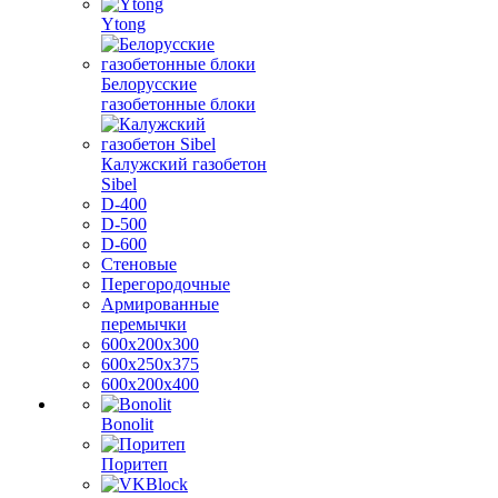
Ytong
Белорусские
газобетонные блоки
Калужский газобетон
Sibel
D-400
D-500
D-600
Стеновые
Перегородочные
Армированные
перемычки
600х200х300
600х250х375
600х200х400
Bonolit
Поритеп