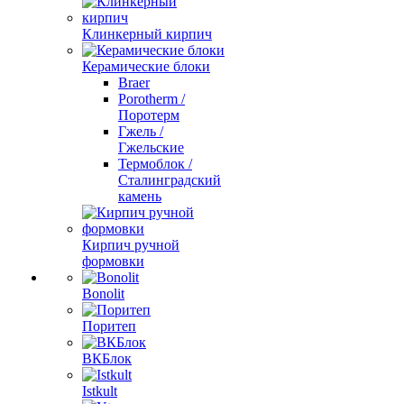
Клинкерный кирпич
Керамические блоки
Braer
Porotherm /
Поротерм
Гжель /
Гжельские
Термоблок /
Сталинградский
камень
Кирпич ручной
формовки
Bonolit
Поритеп
ВКБлок
Istkult