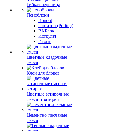
Гибкая черепица
Пеноблоки
Bonolit
Поритеп (Poritep)
ВКБлок
Исткульт
Итонг
Цветные кладочные
смеси
Клей для блоков
Цветные затирочные
смеси и затирки
Цементно-песчаные
смеси