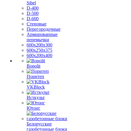
Sibel
D-400
D-500
D-600
Стеновые
Перегородочные
Армированные
перемычки
600х200х300
600х250х375
600х200х400
Bonolit
Поритеп
VKBlock
Исткульт
Ютонг
Белорусские
газобетонные блоки