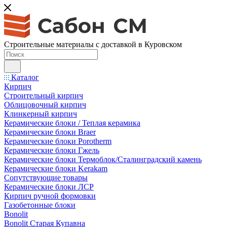
Строительные материалы с доставкой в Куровском
Каталог
Кирпич
Строительный кирпич
Облицовочный кирпич
Клинкерный кирпич
Керамические блоки / Теплая керамика
Керамические блоки Braer
Керамические блоки Porotherm
Керамические блоки Гжель
Керамические блоки Термоблок/Сталинградский камень
Керамические блоки Kerakam
Сопутствующие товары
Керамические блоки ЛСР
Кирпич ручной формовки
Газобетонные блоки
Bonolit
Bonolit Старая Купавна