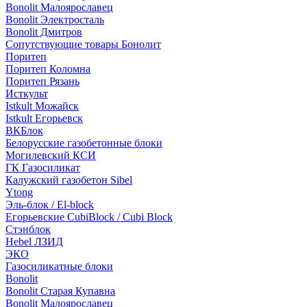
Bonolit Малоярославец
Bonolit Электросталь
Bonolit Дмитров
Сопутствующие товары Бонолит
Поритеп
Поритеп Коломна
Поритеп Рязань
Исткульт
Istkult Можайск
Istkult Егорьевск
ВКБлок
Белорусские газобетонные блоки
Могилевский КСИ
ГК Газосиликат
Калужский газобетон Sibel
Ytong
Эль-блок / El-block
Егорьевские CubiBlock / Cubi Block
Стэнблок
Hebel ЛЗИД
ЭКО
Газосиликатные блоки
Bonolit
Bonolit Старая Купавна
Bonolit Малоярославец