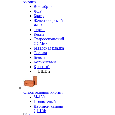
кирпич
Волгабрик
ЛСР
Браер
Железногорский
ЖКЗ
Терекс
Керма
Старооскольский
ОСМиБТ
Баварская кладка
Солома
Белый
Коричневый
Красный
+ ЕЩЕ 2
Строительный кирпич
М-150
Полнотелый
Двойной камень
2,1 НФ