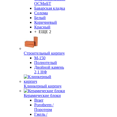
ОСМиБТ
Баварская кладка
Солома
Белый
Коричневый
Красный
+ ЕЩЕ 2
Строительный кирпич
М-150
Полнотелый
Двойной камень
2,1 НФ
Клинкерный кирпич
Керамические блоки
Braer
Porotherm /
Поротерм
Гжель /