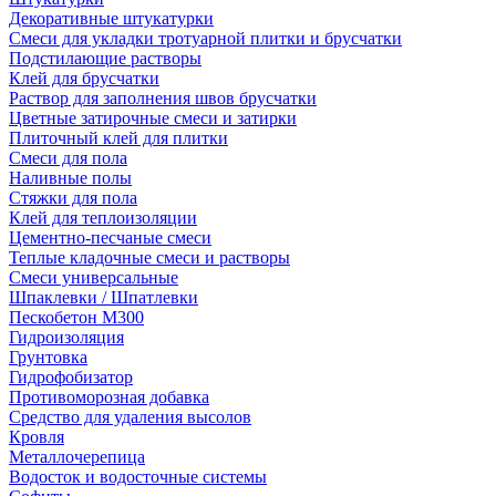
Декоративные штукатурки
Смеси для укладки тротуарной плитки и брусчатки
Подстилающие растворы
Клей для брусчатки
Раствор для заполнения швов брусчатки
Цветные затирочные смеси и затирки
Плиточный клей для плитки
Смеси для пола
Наливные полы
Стяжки для пола
Клей для теплоизоляции
Цементно-песчаные смеси
Теплые кладочные смеси и растворы
Смеси универсальные
Шпаклевки / Шпатлевки
Пескобетон М300
Гидроизоляция
Грунтовка
Гидрофобизатор
Противоморозная добавка
Средство для удаления высолов
Кровля
Металлочерепица
Водосток и водосточные системы