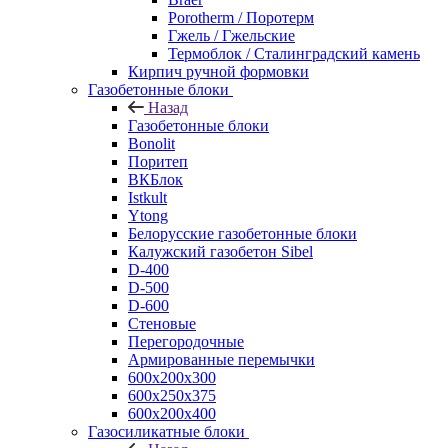
Porotherm / Поротерм
Гжель / Гжельские
Термоблок / Сталинградский камень
Кирпич ручной формовки
Газобетонные блоки
Назад
Газобетонные блоки
Bonolit
Поритеп
ВКБлок
Istkult
Ytong
Белорусские газобетонные блоки
Калужский газобетон Sibel
D-400
D-500
D-600
Стеновые
Перегородочные
Армированные перемычки
600х200х300
600х250х375
600х200х400
Газосиликатные блоки