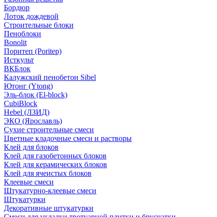
Бордюр
Лоток дождевой
Строительные блоки
Пеноблоки
Bonolit
Поритеп (Poritep)
Исткульт
ВКБлок
Калужский пенобетон Sibel
Ютонг (Ytong)
Эль-блок (El-block)
CubiBlock
Hebel (ЛЗИД)
ЭКО (Ярославль)
Сухие строительные смеси
Цветные кладочные смеси и растворы
Клей для блоков
Клей для газобетонных блоков
Клей для керамических блоков
Клей для ячеистых блоков
Клеевые смеси
Штукатурно-клеевые смеси
Штукатурки
Декоративные штукатурки
Смеси для укладки тротуарной плитки и брусчатки