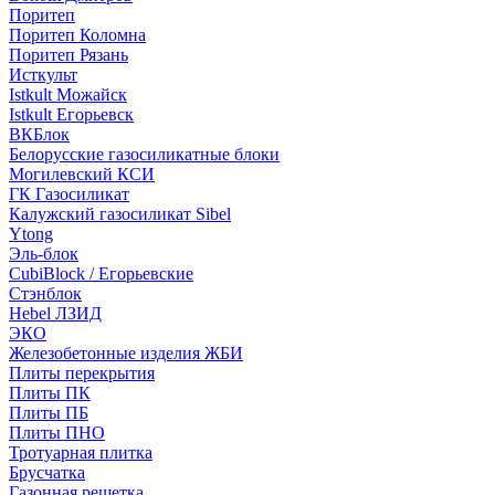
Поритеп
Поритеп Коломна
Поритеп Рязань
Исткульт
Istkult Можайск
Istkult Егорьевск
ВКБлок
Белорусские газосиликатные блоки
Могилевский КСИ
ГК Газосиликат
Калужский газосиликат Sibel
Ytong
Эль-блок
CubiBlock / Егорьевские
Стэнблок
Hebel ЛЗИД
ЭКО
Железобетонные изделия ЖБИ
Плиты перекрытия
Плиты ПК
Плиты ПБ
Плиты ПНО
Тротуарная плитка
Брусчатка
Газонная решетка