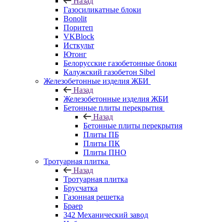
Назад
Газосиликатные блоки
Bonolit
Поритеп
VKBlock
Исткульт
Ютонг
Белорусские газобетонные блоки
Калужский газобетон Sibel
Железобетонные изделия ЖБИ
Назад
Железобетонные изделия ЖБИ
Бетонные плиты перекрытия
Назад
Бетонные плиты перекрытия
Плиты ПБ
Плиты ПК
Плиты ПНО
Тротуарная плитка
Назад
Тротуарная плитка
Брусчатка
Газонная решетка
Браер
342 Механический завод