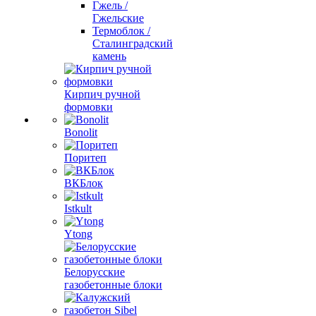
Гжель /
Гжельские
Термоблок /
Сталинградский
камень
Кирпич ручной
формовки
Bonolit
Поритеп
ВКБлок
Istkult
Ytong
Белорусские
газобетонные блоки