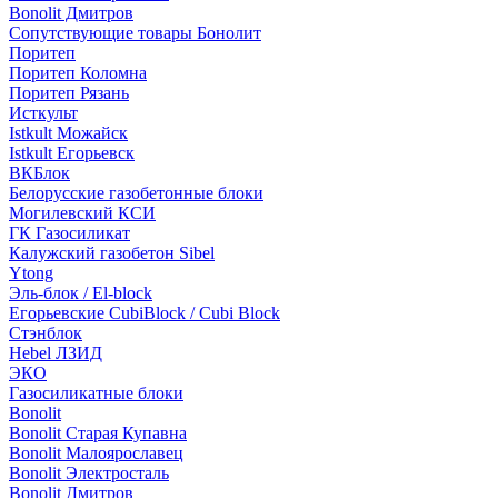
Bonolit Дмитров
Сопутствующие товары Бонолит
Поритеп
Поритеп Коломна
Поритеп Рязань
Исткульт
Istkult Можайск
Istkult Егорьевск
ВКБлок
Белорусские газобетонные блоки
Могилевский КСИ
ГК Газосиликат
Калужский газобетон Sibel
Ytong
Эль-блок / El-block
Егорьевские CubiBlock / Cubi Block
Стэнблок
Hebel ЛЗИД
ЭКО
Газосиликатные блоки
Bonolit
Bonolit Старая Купавна
Bonolit Малоярославец
Bonolit Электросталь
Bonolit Дмитров