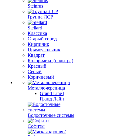
Steinrus
Группа ЛСР
Stellard
Классика
Старый город
Кирпичик
Прямоугольник
Квадрат
Колор-микс (палитра)
Красный
Серый
Коричневый
Металлочерепица
Grand Line |
Гранд Лайн
Водосточные системы
Софиты