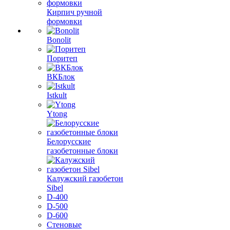
Кирпич ручной
формовки
Bonolit
Поритеп
ВКБлок
Istkult
Ytong
Белорусские
газобетонные блоки
Калужский газобетон
Sibel
D-400
D-500
D-600
Стеновые