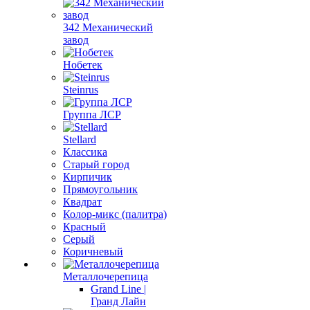
342 Механический
завод
Нобетек
Steinrus
Группа ЛСР
Stellard
Классика
Старый город
Кирпичик
Прямоугольник
Квадрат
Колор-микс (палитра)
Красный
Серый
Коричневый
Металлочерепица
Grand Line |
Гранд Лайн