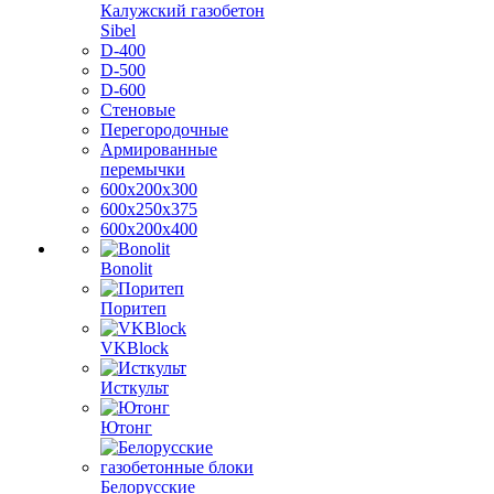
Калужский газобетон
Sibel
D-400
D-500
D-600
Стеновые
Перегородочные
Армированные
перемычки
600х200х300
600х250х375
600х200х400
Bonolit
Поритеп
VKBlock
Исткульт
Ютонг
Белорусские