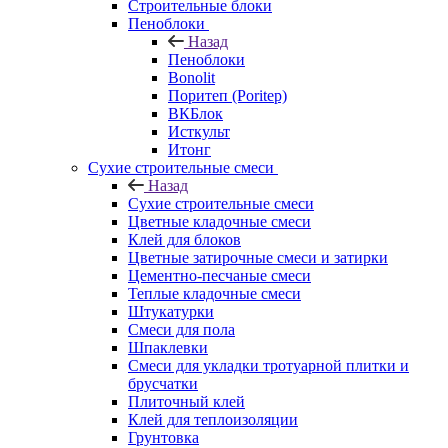
Строительные блоки
Пеноблоки
Назад
Пеноблоки
Bonolit
Поритеп (Poritep)
ВКБлок
Исткульт
Итонг
Сухие строительные смеси
Назад
Сухие строительные смеси
Цветные кладочные смеси
Клей для блоков
Цветные затирочные смеси и затирки
Цементно-песчаные смеси
Теплые кладочные смеси
Штукатурки
Смеси для пола
Шпаклевки
Смеси для укладки тротуарной плитки и
брусчатки
Плиточный клей
Клей для теплоизоляции
Грунтовка