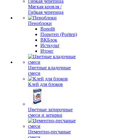
Мягкая кровля /
Гибкая черепица
Пеноблоки
Bonolit
Поритеп (Poritep)
ВКБлок
Исткульт
Итонг
Цветные кладочные
смеси
Клей для блоков
Цветные затирочные
смеси и затирки
Цементно-песчаные
смеси