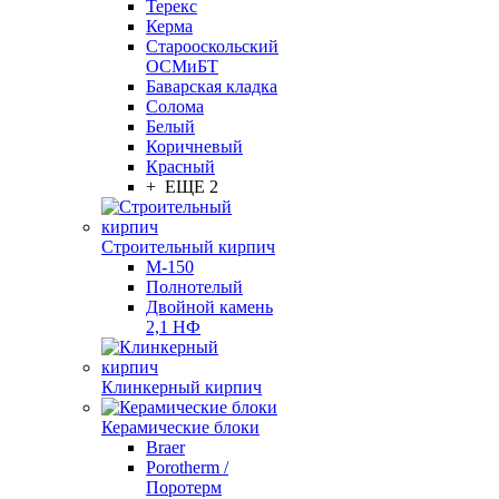
Терекс
Керма
Старооскольский
ОСМиБТ
Баварская кладка
Солома
Белый
Коричневый
Красный
+ ЕЩЕ 2
Строительный кирпич
М-150
Полнотелый
Двойной камень
2,1 НФ
Клинкерный кирпич
Керамические блоки
Braer
Porotherm /
Поротерм