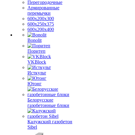
Перегородочные
Армированные
перемычки
600х200х300
600х250х375
600х200х400
Bonolit
Поритеп
VKBlock
Исткульт
Ютонг
Белорусские
газобетонные блоки
Калужский газобетон
Sibel