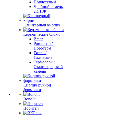
Полнотелый
Двойной камень
2,1 НФ
Клинкерный кирпич
Керамические блоки
Braer
Porotherm /
Поротерм
Гжель /
Гжельские
Термоблок /
Сталинградский
камень
Кирпич ручной
формовки
Bonolit
Поритеп