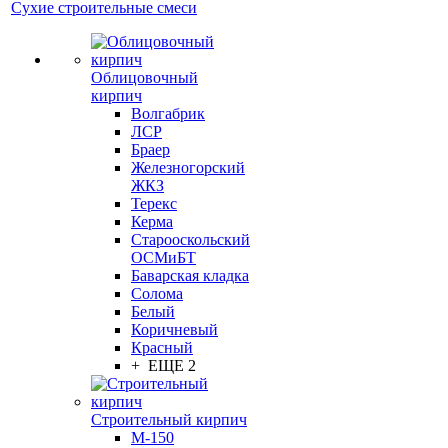
Сухие строительные смеси
Облицовочный
кирпич
Волгабрик
ЛСР
Браер
Железногорский
ЖКЗ
Терекс
Керма
Старооскольский
ОСМиБТ
Баварская кладка
Солома
Белый
Коричневый
Красный
+ ЕЩЕ 2
Строительный кирпич
М-150