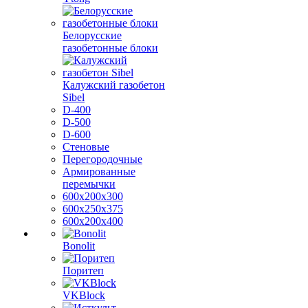
Белорусские
газобетонные блоки
Калужский газобетон
Sibel
D-400
D-500
D-600
Стеновые
Перегородочные
Армированные
перемычки
600х200х300
600х250х375
600х200х400
Bonolit
Поритеп
VKBlock