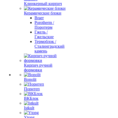
Клинкерный кирпич
Керамические блоки
Braer
Porotherm /
Поротерм
Гжель /
Гжельские
Термоблок /
Сталинградский
камень
Кирпич ручной
формовки
Bonolit
Поритеп
ВКБлок
Istkult
Ytong