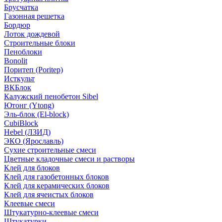
Брусчатка
Газонная решетка
Бордюр
Лоток дождевой
Строительные блоки
Пеноблоки
Bonolit
Поритеп (Poritep)
Исткульт
ВКБлок
Калужский пенобетон Sibel
Ютонг (Ytong)
Эль-блок (El-block)
CubiBlock
Hebel (ЛЗИД)
ЭКО (Ярославль)
Сухие строительные смеси
Цветные кладочные смеси и растворы
Клей для блоков
Клей для газобетонных блоков
Клей для керамических блоков
Клей для ячеистых блоков
Клеевые смеси
Штукатурно-клеевые смеси
Штукатурки