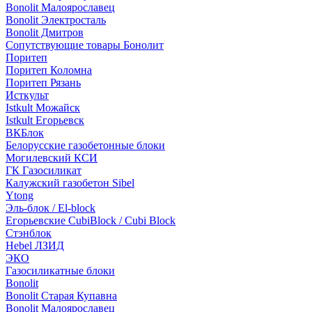
Bonolit Малоярославец
Bonolit Электросталь
Bonolit Дмитров
Сопутствующие товары Бонолит
Поритеп
Поритеп Коломна
Поритеп Рязань
Исткульт
Istkult Можайск
Istkult Егорьевск
ВКБлок
Белорусские газобетонные блоки
Могилевский КСИ
ГК Газосиликат
Калужский газобетон Sibel
Ytong
Эль-блок / El-block
Егорьевские CubiBlock / Cubi Block
Стэнблок
Hebel ЛЗИД
ЭКО
Газосиликатные блоки
Bonolit
Bonolit Старая Купавна
Bonolit Малоярославец