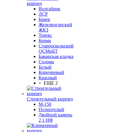
кирпич
Волгабрик
ЛСР
Браер
Железногорский
ЖКЗ
Терекс
Керма
Старооскольский
ОСМиБТ
Баварская кладка
Солома
Белый
Коричневый
Красный
+ ЕЩЕ 2
Строительный кирпич
М-150
Полнотелый
Двойной камень
2,1 НФ