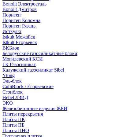
Bonolit Электросталь
Bonolit Дмитров
Поритеп
Поритеп Коломна
Поритеп Рязань
Исткульт
Istkult Можайск
Istkult Егорьевск
ВКБлок
Белорусские газосиликатные блоки
Могилевский КСИ
ГК Газосиликат
Калужский газосиликат Sibel
Ytong
Эль-блок
CubiBlock / Егорьевские
Стэнблок
Hebel ЛЗИД
ЭКО
Железобетонные изделия ЖБИ
Плиты перекрытия
Плиты ПК
Плиты ПБ
Плиты ПНО
Тротуарная плитка