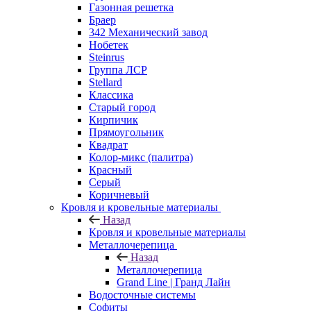
Газонная решетка
Браер
342 Механический завод
Нобетек
Steinrus
Группа ЛСР
Stellard
Классика
Старый город
Кирпичик
Прямоугольник
Квадрат
Колор-микс (палитра)
Красный
Серый
Коричневый
Кровля и кровельные материалы
Назад
Кровля и кровельные материалы
Металлочерепица
Назад
Металлочерепица
Grand Line | Гранд Лайн
Водосточные системы
Софиты