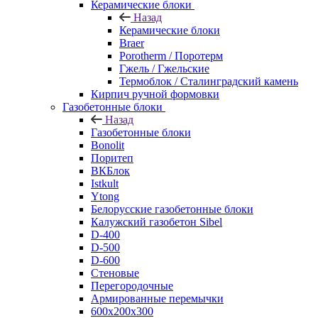
Керамические блоки
Назад
Керамические блоки
Braer
Porotherm / Поротерм
Гжель / Гжельские
Термоблок / Сталинградский камень
Кирпич ручной формовки
Газобетонные блоки
Назад
Газобетонные блоки
Bonolit
Поритеп
ВКБлок
Istkult
Ytong
Белорусские газобетонные блоки
Калужский газобетон Sibel
D-400
D-500
D-600
Стеновые
Перегородочные
Армированные перемычки
600х200х300