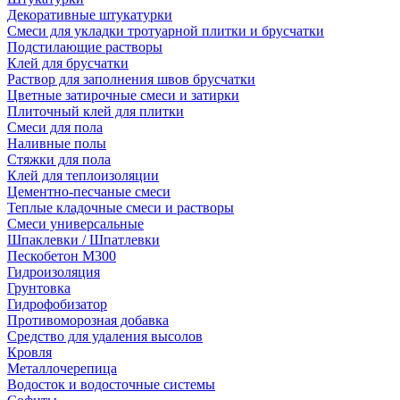
Декоративные штукатурки
Смеси для укладки тротуарной плитки и брусчатки
Подстилающие растворы
Клей для брусчатки
Раствор для заполнения швов брусчатки
Цветные затирочные смеси и затирки
Плиточный клей для плитки
Смеси для пола
Наливные полы
Стяжки для пола
Клей для теплоизоляции
Цементно-песчаные смеси
Теплые кладочные смеси и растворы
Смеси универсальные
Шпаклевки / Шпатлевки
Пескобетон М300
Гидроизоляция
Грунтовка
Гидрофобизатор
Противоморозная добавка
Средство для удаления высолов
Кровля
Металлочерепица
Водосток и водосточные системы