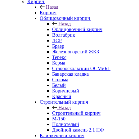
Кирпич
Назад
Кирпич
Облицовочный кирпич
Назад
Облицовочный кирпич
Волгабрик
ЛСР
Браер
Железногорский ЖКЗ
Терекс
Керма
Старооскольский ОСМиБТ
Баварская кладка
Солома
Белый
Коричневый
Красный
Строительный кирпич
Назад
Строительный кирпич
М-150
Полнотелый
Двойной камень 2,1 НФ
Клинкерный кирпич