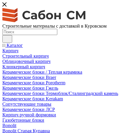
Строительные материалы с доставкой в Куровском
Каталог
Кирпич
Строительный кирпич
Облицовочный кирпич
Клинкерный кирпич
Керамические блоки / Теплая керамика
Керамические блоки Braer
Керамические блоки Porotherm
Керамические блоки Гжель
Керамические блоки Термоблок/Сталинградский камень
Керамические блоки Kerakam
Сопутствующие товары
Керамические блоки ЛСР
Кирпич ручной формовки
Газобетонные блоки
Bonolit
Bonolit Старая Купавна