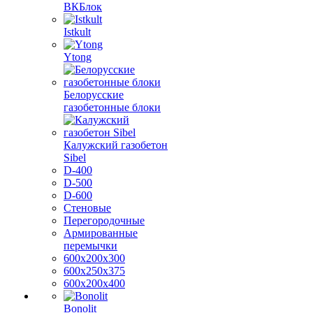
ВКБлок
Istkult
Ytong
Белорусские
газобетонные блоки
Калужский газобетон
Sibel
D-400
D-500
D-600
Стеновые
Перегородочные
Армированные
перемычки
600х200х300
600х250х375
600х200х400
Bonolit