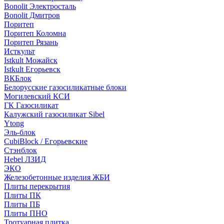
Bonolit Электросталь
Bonolit Дмитров
Поритеп
Поритеп Коломна
Поритеп Рязань
Исткульт
Istkult Можайск
Istkult Егорьевск
ВКБлок
Белорусские газосиликатные блоки
Могилевский КСИ
ГК Газосиликат
Калужский газосиликат Sibel
Ytong
Эль-блок
CubiBlock / Егорьевские
Стэнблок
Hebel ЛЗИД
ЭКО
Железобетонные изделия ЖБИ
Плиты перекрытия
Плиты ПК
Плиты ПБ
Плиты ПНО
Тротуарная плитка