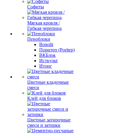
Софиты
Мягкая кровля /
Гибкая черепица
Пеноблоки
Bonolit
Поритеп (Poritep)
ВКБлок
Исткульт
Итонг
Цветные кладочные
смеси
Клей для блоков
Цветные затирочные
смеси и затирки