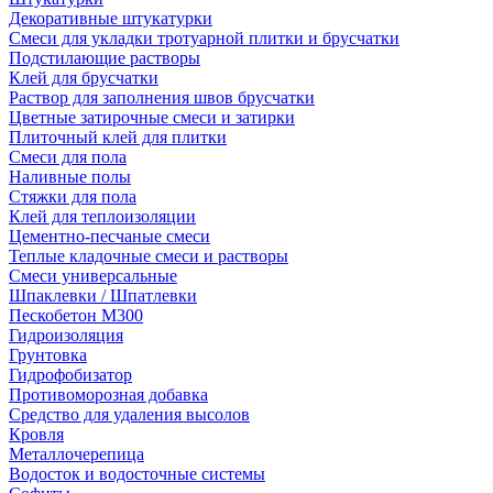
Декоративные штукатурки
Смеси для укладки тротуарной плитки и брусчатки
Подстилающие растворы
Клей для брусчатки
Раствор для заполнения швов брусчатки
Цветные затирочные смеси и затирки
Плиточный клей для плитки
Смеси для пола
Наливные полы
Стяжки для пола
Клей для теплоизоляции
Цементно-песчаные смеси
Теплые кладочные смеси и растворы
Смеси универсальные
Шпаклевки / Шпатлевки
Пескобетон М300
Гидроизоляция
Грунтовка
Гидрофобизатор
Противоморозная добавка
Средство для удаления высолов
Кровля
Металлочерепица
Водосток и водосточные системы