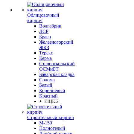
Облицовочный
кирпич
Волгабрик
ЛСР
Браер
Железногорский
ЖКЗ
Терекс
Керма
Старооскольский
ОСМиБТ
Баварская кладка
Солома
Белый
Коричневый
Красный
+ ЕЩЕ 2
Строительный кирпич
М-150
Полнотелый
Двойной камень