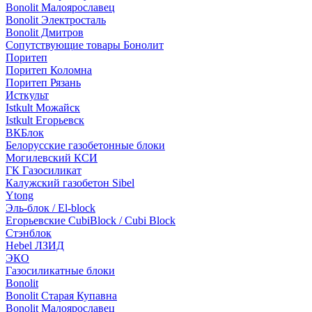
Bonolit Малоярославец
Bonolit Электросталь
Bonolit Дмитров
Сопутствующие товары Бонолит
Поритеп
Поритеп Коломна
Поритеп Рязань
Исткульт
Istkult Можайск
Istkult Егорьевск
ВКБлок
Белорусские газобетонные блоки
Могилевский КСИ
ГК Газосиликат
Калужский газобетон Sibel
Ytong
Эль-блок / El-block
Егорьевские CubiBlock / Cubi Block
Стэнблок
Hebel ЛЗИД
ЭКО
Газосиликатные блоки
Bonolit
Bonolit Старая Купавна
Bonolit Малоярославец