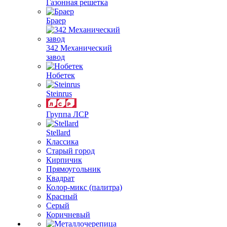
Газонная решетка
Браер
342 Механический
завод
Нобетек
Steinrus
Группа ЛСР
Stellard
Классика
Старый город
Кирпичик
Прямоугольник
Квадрат
Колор-микс (палитра)
Красный
Серый
Коричневый