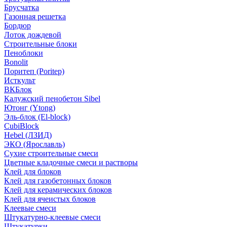
Брусчатка
Газонная решетка
Бордюр
Лоток дождевой
Строительные блоки
Пеноблоки
Bonolit
Поритеп (Poritep)
Исткульт
ВКБлок
Калужский пенобетон Sibel
Ютонг (Ytong)
Эль-блок (El-block)
CubiBlock
Hebel (ЛЗИД)
ЭКО (Ярославль)
Сухие строительные смеси
Цветные кладочные смеси и растворы
Клей для блоков
Клей для газобетонных блоков
Клей для керамических блоков
Клей для ячеистых блоков
Клеевые смеси
Штукатурно-клеевые смеси
Штукатурки