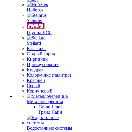
Нобетек
Steinrus
Группа ЛСР
Stellard
Классика
Старый город
Кирпичик
Прямоугольник
Квадрат
Колор-микс (палитра)
Красный
Серый
Коричневый
Металлочерепица
Grand Line |
Гранд Лайн
Водосточные системы