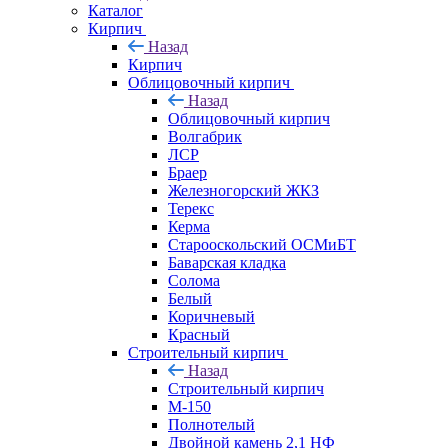
Каталог
Кирпич
Назад
Кирпич
Облицовочный кирпич
Назад
Облицовочный кирпич
Волгабрик
ЛСР
Браер
Железногорский ЖКЗ
Терекс
Керма
Старооскольский ОСМиБТ
Баварская кладка
Солома
Белый
Коричневый
Красный
Строительный кирпич
Назад
Строительный кирпич
М-150
Полнотелый
Двойной камень 2,1 НФ