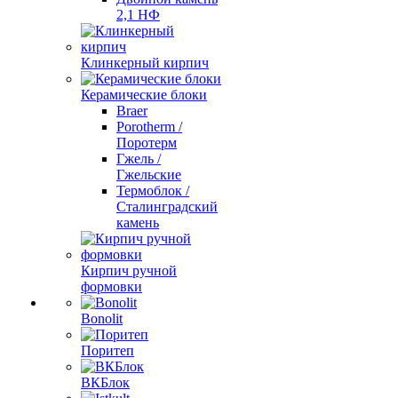
2,1 НФ
Клинкерный кирпич
Керамические блоки
Braer
Porotherm /
Поротерм
Гжель /
Гжельские
Термоблок /
Сталинградский
камень
Кирпич ручной
формовки
Bonolit
Поритеп
ВКБлок