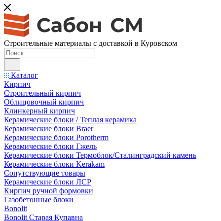
Строительные материалы с доставкой в Куровском
Каталог
Кирпич
Строительный кирпич
Облицовочный кирпич
Клинкерный кирпич
Керамические блоки / Теплая керамика
Керамические блоки Braer
Керамические блоки Porotherm
Керамические блоки Гжель
Керамические блоки Термоблок/Сталинградский камень
Керамические блоки Kerakam
Сопутствующие товары
Керамические блоки ЛСР
Кирпич ручной формовки
Газобетонные блоки
Bonolit
Bonolit Старая Купавна