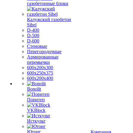
газобетонные блоки
Калужский газобетон
Sibel
D-400
D-500
D-600
Стеновые
Перегородочные
Армированные
перемычки
600х200х300
600х250х375
600х200х400
Bonolit
Поритеп
VKBlock
Исткульт
Ютонг
Компания