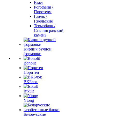
Braer
Porotherm /
Поротерм
Гжель /
Гжельские
Термоблок /
Сталинградский
камень
Кирпич ручной
формовки
Bonolit
Поритеп
ВКБлок
Istkult
Ytong
Белорусские