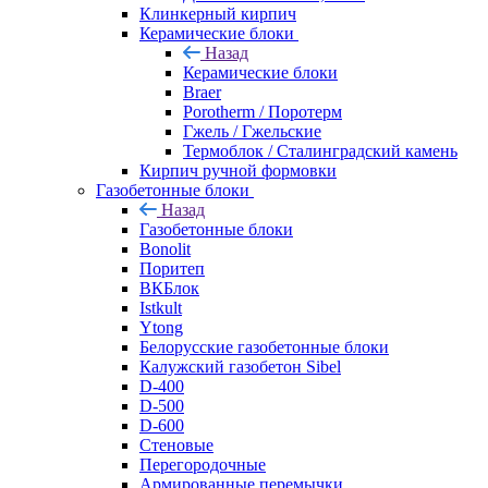
Клинкерный кирпич
Керамические блоки
Назад
Керамические блоки
Braer
Porotherm / Поротерм
Гжель / Гжельские
Термоблок / Сталинградский камень
Кирпич ручной формовки
Газобетонные блоки
Назад
Газобетонные блоки
Bonolit
Поритеп
ВКБлок
Istkult
Ytong
Белорусские газобетонные блоки
Калужский газобетон Sibel
D-400
D-500
D-600
Стеновые
Перегородочные
Армированные перемычки