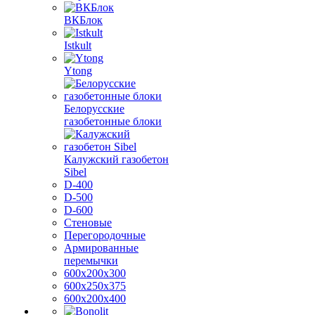
ВКБлок
Istkult
Ytong
Белорусские
газобетонные блоки
Калужский газобетон
Sibel
D-400
D-500
D-600
Стеновые
Перегородочные
Армированные
перемычки
600х200х300
600х250х375
600х200х400