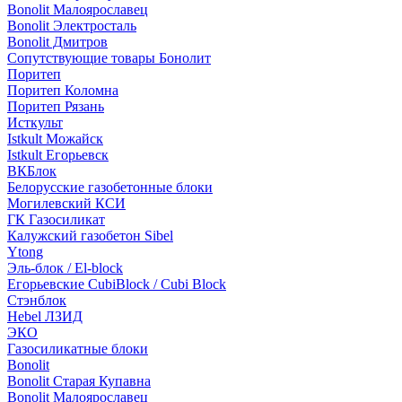
Bonolit Малоярославец
Bonolit Электросталь
Bonolit Дмитров
Сопутствующие товары Бонолит
Поритеп
Поритеп Коломна
Поритеп Рязань
Исткульт
Istkult Можайск
Istkult Егорьевск
ВКБлок
Белорусские газобетонные блоки
Могилевский КСИ
ГК Газосиликат
Калужский газобетон Sibel
Ytong
Эль-блок / El-block
Егорьевские CubiBlock / Cubi Block
Стэнблок
Hebel ЛЗИД
ЭКО
Газосиликатные блоки
Bonolit
Bonolit Старая Купавна
Bonolit Малоярославец