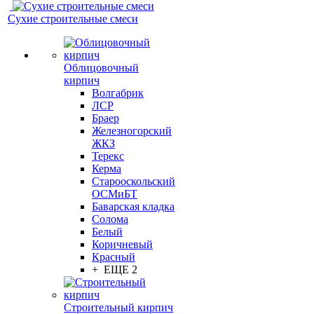
Сухие строительные смеси
Облицовочный
кирпич
Волгабрик
ЛСР
Браер
Железногорский
ЖКЗ
Терекс
Керма
Старооскольский
ОСМиБТ
Баварская кладка
Солома
Белый
Коричневый
Красный
+ ЕЩЕ 2
Строительный кирпич