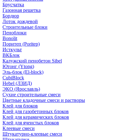
Брусчатка
Газонная решетка
Бордюр
Лоток дождевой
Строительные блоки
Пеноблоки
Bonolit
Поритеп (Poritep)
Исткульт
ВКБлок
Калужский пенобетон Sibel
Ютонг (Ytong)
Эль-блок (El-block)
CubiBlock
Hebel (ЛЗИД)
ЭКО (Ярославль)
Сухие строительные смеси
Цветные кладочные смеси и растворы
Клей для блоков
Клей для газобетонных блоков
Клей для керамических блоков
Клей для ячеистых блоков
Клеевые смеси
Штукатурно-клеевые смеси
Штукатурки