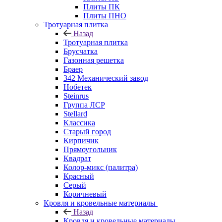
Плиты ПК
Плиты ПНО
Тротуарная плитка
Назад
Тротуарная плитка
Брусчатка
Газонная решетка
Браер
342 Механический завод
Нобетек
Steinrus
Группа ЛСР
Stellard
Классика
Старый город
Кирпичик
Прямоугольник
Квадрат
Колор-микс (палитра)
Красный
Серый
Коричневый
Кровля и кровельные материалы
Назад
Кровля и кровельные материалы