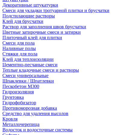
Декоративные штукатурки
Смеси для укладки тротуарной плитки и брусчатки
Подстилающие растворы
Клей для брусчатки
Раствор для заполнения швов брусчатки
Цветные затирочные смеси и затирки
Плиточный клей для плитки
Смеси для пола
Наливные полы
Стяжки для пола
Клей для теплоизоляции
Цементно-песчаные смеси
Теплые кладочные смеси и растворы
Смеси универсальные
Шпаклевки / Шпатлевки
Пескобетон М300
Гидроизоляция
Грунтовка
Гидрофобизатор
Противоморозная добавка
Средство для удаления высолов
Кровля
Металлочерепица
Водосток и водосточные системы