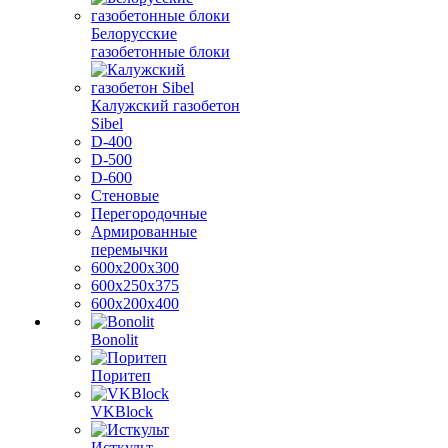
Белорусские
газобетонные блоки
Калужский газобетон
Sibel
D-400
D-500
D-600
Стеновые
Перегородочные
Армированные
перемычки
600х200х300
600х250х375
600х200х400
Bonolit
Поритеп
VKBlock
Исткульт