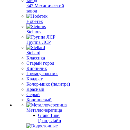
342 Механический
завод
Нобетек
Steinrus
Группа ЛСР
Stellard
Классика
Старый город
Кирпичик
Прямоугольник
Квадрат
Колор-микс (палитра)
Красный
Серый
Коричневый
Металлочерепица
Grand Line |
Гранд Лайн