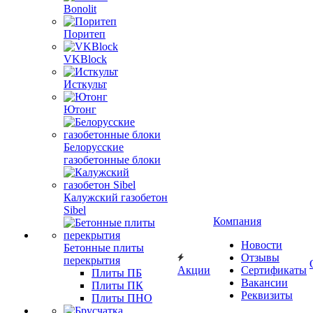
Bonolit
Поритеп
VKBlock
Исткульт
Ютонг
Белорусские
газобетонные блоки
Калужский газобетон
Sibel
Компания
Новости
Бетонные плиты
Отзывы
перекрытия
Акции
Сертификаты
Плиты ПБ
Вакансии
Плиты ПК
Реквизиты
Плиты ПНО