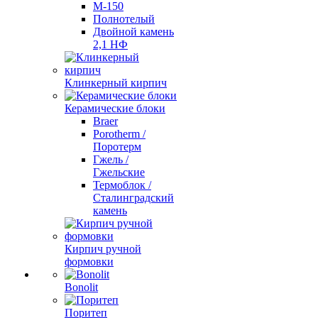
М-150
Полнотелый
Двойной камень
2,1 НФ
Клинкерный кирпич
Керамические блоки
Braer
Porotherm /
Поротерм
Гжель /
Гжельские
Термоблок /
Сталинградский
камень
Кирпич ручной
формовки
Bonolit
Поритеп