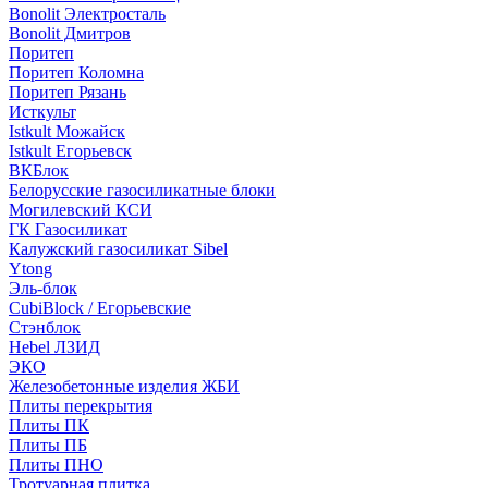
Bonolit Электросталь
Bonolit Дмитров
Поритеп
Поритеп Коломна
Поритеп Рязань
Исткульт
Istkult Можайск
Istkult Егорьевск
ВКБлок
Белорусские газосиликатные блоки
Могилевский КСИ
ГК Газосиликат
Калужский газосиликат Sibel
Ytong
Эль-блок
CubiBlock / Егорьевские
Стэнблок
Hebel ЛЗИД
ЭКО
Железобетонные изделия ЖБИ
Плиты перекрытия
Плиты ПК
Плиты ПБ
Плиты ПНО
Тротуарная плитка