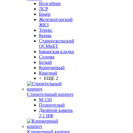
Волгабрик
ЛСР
Браер
Железногорский
ЖКЗ
Терекс
Керма
Старооскольский
ОСМиБТ
Баварская кладка
Солома
Белый
Коричневый
Красный
+ ЕЩЕ 2
Строительный кирпич
М-150
Полнотелый
Двойной камень
2,1 НФ
Клинкерный кирпич