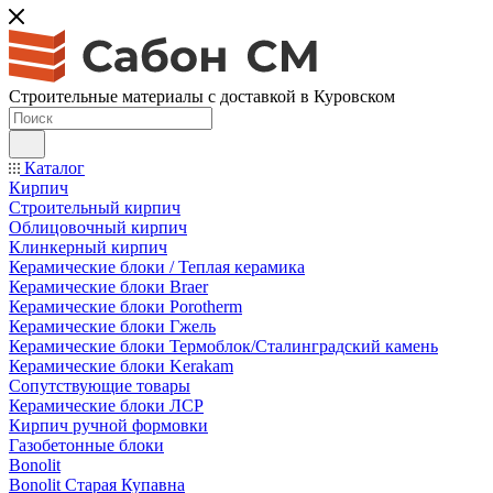
Строительные материалы с доставкой в Куровском
Каталог
Кирпич
Строительный кирпич
Облицовочный кирпич
Клинкерный кирпич
Керамические блоки / Теплая керамика
Керамические блоки Braer
Керамические блоки Porotherm
Керамические блоки Гжель
Керамические блоки Термоблок/Сталинградский камень
Керамические блоки Kerakam
Сопутствующие товары
Керамические блоки ЛСР
Кирпич ручной формовки
Газобетонные блоки
Bonolit
Bonolit Старая Купавна