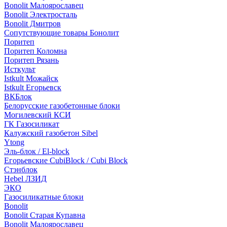
Bonolit Малоярославец
Bonolit Электросталь
Bonolit Дмитров
Сопутствующие товары Бонолит
Поритеп
Поритеп Коломна
Поритеп Рязань
Исткульт
Istkult Можайск
Istkult Егорьевск
ВКБлок
Белорусские газобетонные блоки
Могилевский КСИ
ГК Газосиликат
Калужский газобетон Sibel
Ytong
Эль-блок / El-block
Егорьевские CubiBlock / Cubi Block
Стэнблок
Hebel ЛЗИД
ЭКО
Газосиликатные блоки
Bonolit
Bonolit Старая Купавна
Bonolit Малоярославец