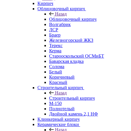
Кирпич
Облицовочный кирпич
Назад
Облицовочный кирпич
Волгабрик
ЛСР
Браер
Железногорский ЖКЗ
Терекс
Керма
Старооскольский ОСМиБТ
Баварская кладка
Солома
Белый
Коричневый
Красный
Строительный кирпич
Назад
Строительный кирпич
М-150
Полнотелый
Двойной камень 2,1 НФ
Клинкерный кирпич
Керамические блоки
Назад