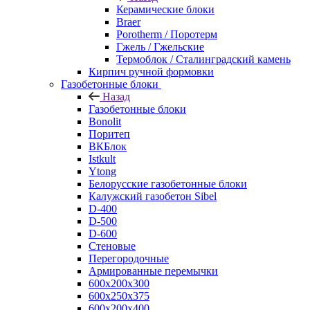
Керамические блоки
Braer
Porotherm / Поротерм
Гжель / Гжельские
Термоблок / Сталинградский камень
Кирпич ручной формовки
Газобетонные блоки
Назад
Газобетонные блоки
Bonolit
Поритеп
ВКБлок
Istkult
Ytong
Белорусские газобетонные блоки
Калужский газобетон Sibel
D-400
D-500
D-600
Стеновые
Перегородочные
Армированные перемычки
600х200х300
600х250х375
600х200х400