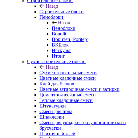
Строительные блоки
Назад
Строительные блоки
Пеноблоки
Назад
Пеноблоки
Bonolit
Поритеп (Poritep)
ВКБлок
Исткульт
Итонг
Сухие строительные смеси
Назад
Сухие строительные смеси
Цветные кладочные смеси
Клей для блоков
Цветные затирочные смеси и затирки
Цементно-песчаные смеси
Теплые кладочные смеси
Штукатурки
Смеси для пола
Шпаклевки
Смеси для укладки тротуарной плитки и
брусчатки
Плиточный клей