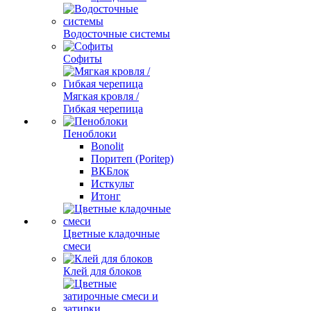
Водосточные системы
Софиты
Мягкая кровля /
Гибкая черепица
Пеноблоки
Bonolit
Поритеп (Poritep)
ВКБлок
Исткульт
Итонг
Цветные кладочные
смеси
Клей для блоков