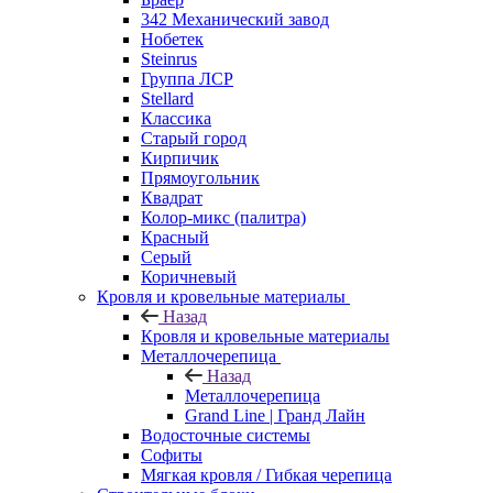
342 Механический завод
Нобетек
Steinrus
Группа ЛСР
Stellard
Классика
Старый город
Кирпичик
Прямоугольник
Квадрат
Колор-микс (палитра)
Красный
Серый
Коричневый
Кровля и кровельные материалы
Назад
Кровля и кровельные материалы
Металлочерепица
Назад
Металлочерепица
Grand Line | Гранд Лайн
Водосточные системы
Софиты
Мягкая кровля / Гибкая черепица