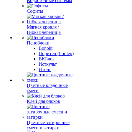
Водосточные системы
Софиты
Мягкая кровля /
Гибкая черепица
Пеноблоки
Bonolit
Поритеп (Poritep)
ВКБлок
Исткульт
Итонг
Цветные кладочные
смеси
Клей для блоков
Цветные затирочные
смеси и затирки