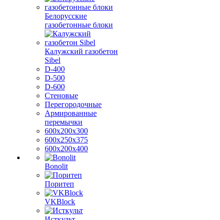
Белорусские
газобетонные блоки
Калужский газобетон
Sibel
D-400
D-500
D-600
Стеновые
Перегородочные
Армированные
перемычки
600х200х300
600х250х375
600х200х400
Bonolit
Поритеп
VKBlock
Исткульт