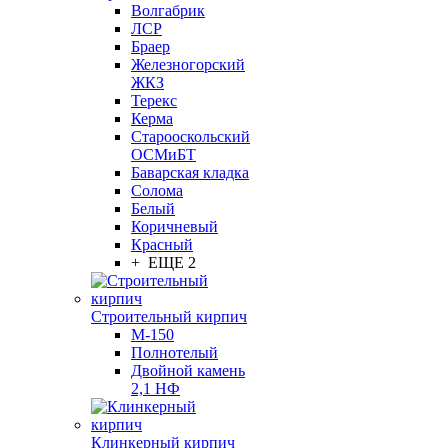
Волгабрик
ЛСР
Браер
Железногорский
ЖКЗ
Терекс
Керма
Старооскольский
ОСМиБТ
Баварская кладка
Солома
Белый
Коричневый
Красный
+ ЕЩЕ 2
Строительный кирпич
М-150
Полнотелый
Двойной камень
2,1 НФ
Клинкерный кирпич