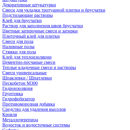
Декоративные штукатурки
Смеси для укладки тротуарной плитки и брусчатки
Подстилающие растворы
Клей для брусчатки
Раствор для заполнения швов брусчатки
Цветные затирочные смеси и затирки
Плиточный клей для плитки
Смеси для пола
Наливные полы
Стяжки для пола
Клей для теплоизоляции
Цементно-песчаные смеси
Теплые кладочные смеси и растворы
Смеси универсальные
Шпаклевки / Шпатлевки
Пескобетон М300
Гидроизоляция
Грунтовка
Гидрофобизатор
Противоморозная добавка
Средство для удаления высолов
Кровля
Металлочерепица
Водосток и водосточные системы