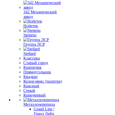
342 Механический
завод
Нобетек
Steinrus
Группа ЛСР
Stellard
Классика
Старый город
Кирпичик
Прямоугольник
Квадрат
Колор-микс (палитра)
Красный
Серый
Коричневый
Металлочерепица
Grand Line |
Гранд Лайн