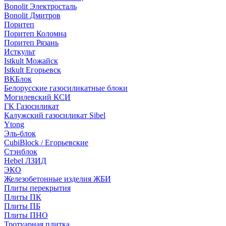
Bonolit Электросталь
Bonolit Дмитров
Поритеп
Поритеп Коломна
Поритеп Рязань
Исткульт
Istkult Можайск
Istkult Егорьевск
ВКБлок
Белорусские газосиликатные блоки
Могилевский КСИ
ГК Газосиликат
Калужский газосиликат Sibel
Ytong
Эль-блок
CubiBlock / Егорьевские
Стэнблок
Hebel ЛЗИД
ЭКО
Железобетонные изделия ЖБИ
Плиты перекрытия
Плиты ПК
Плиты ПБ
Плиты ПНО
Тротуарная плитка