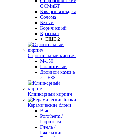
Старооскольский
ОСМиБТ
Баварская кладка
Солома
Белый
Коричневый
Красный
+ ЕЩЕ 2
Строительный кирпич
М-150
Полнотелый
Двойной камень
2,1 НФ
Клинкерный кирпич
Керамические блоки
Braer
Porotherm /
Поротерм
Гжель /
Гжельские