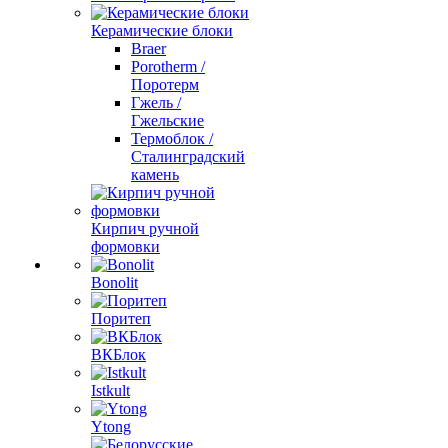
Керамические блоки
Braer
Porotherm /
Поротерм
Гжель /
Гжельские
Термоблок /
Сталинградский
камень
Кирпич ручной
формовки
Bonolit
Поритеп
ВКБлок
Istkult
Ytong