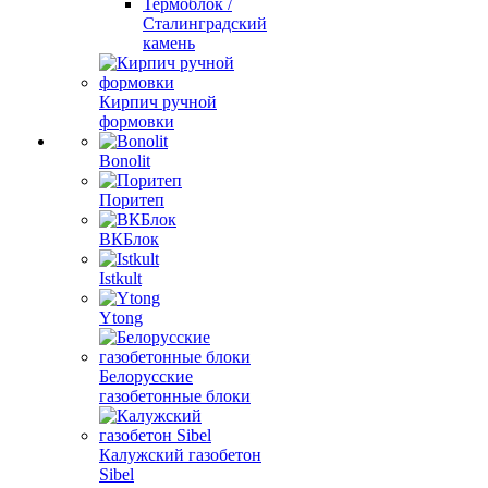
Термоблок /
Сталинградский
камень
Кирпич ручной
формовки
Bonolit
Поритеп
ВКБлок
Istkult
Ytong
Белорусские
газобетонные блоки
Калужский газобетон
Sibel