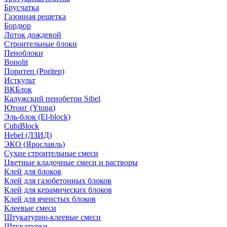
Брусчатка
Газонная решетка
Бордюр
Лоток дождевой
Строительные блоки
Пеноблоки
Bonolit
Поритеп (Poritep)
Исткульт
ВКБлок
Калужский пенобетон Sibel
Ютонг (Ytong)
Эль-блок (El-block)
CubiBlock
Hebel (ЛЗИД)
ЭКО (Ярославль)
Сухие строительные смеси
Цветные кладочные смеси и растворы
Клей для блоков
Клей для газобетонных блоков
Клей для керамических блоков
Клей для ячеистых блоков
Клеевые смеси
Штукатурно-клеевые смеси
Штукатурки