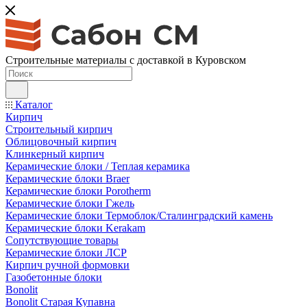
Строительные материалы с доставкой в Куровском
Каталог
Кирпич
Строительный кирпич
Облицовочный кирпич
Клинкерный кирпич
Керамические блоки / Теплая керамика
Керамические блоки Braer
Керамические блоки Porotherm
Керамические блоки Гжель
Керамические блоки Термоблок/Сталинградский камень
Керамические блоки Kerakam
Сопутствующие товары
Керамические блоки ЛСР
Кирпич ручной формовки
Газобетонные блоки
Bonolit
Bonolit Старая Купавна