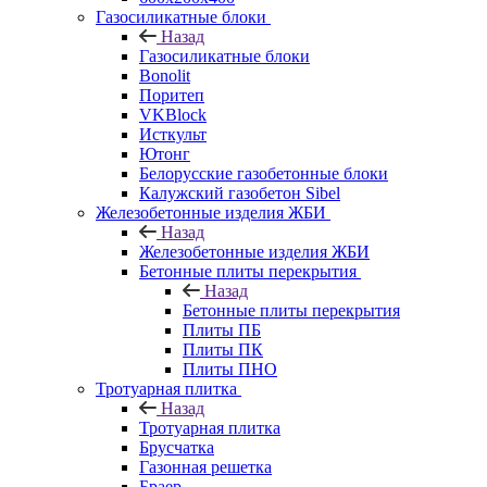
Газосиликатные блоки
Назад
Газосиликатные блоки
Bonolit
Поритеп
VKBlock
Исткульт
Ютонг
Белорусские газобетонные блоки
Калужский газобетон Sibel
Железобетонные изделия ЖБИ
Назад
Железобетонные изделия ЖБИ
Бетонные плиты перекрытия
Назад
Бетонные плиты перекрытия
Плиты ПБ
Плиты ПК
Плиты ПНО
Тротуарная плитка
Назад
Тротуарная плитка
Брусчатка
Газонная решетка
Браер