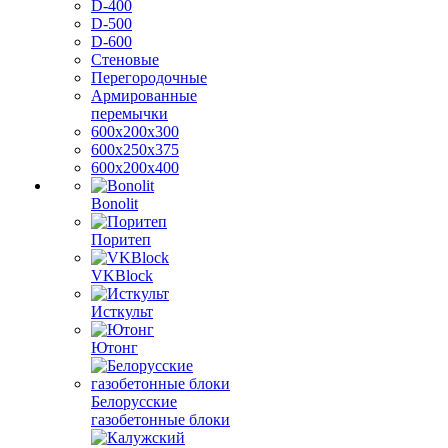
D-400
D-500
D-600
Стеновые
Перегородочные
Армированные
перемычки
600х200х300
600х250х375
600х200х400
Bonolit
Поритеп
VKBlock
Исткульт
Ютонг
Белорусские
газобетонные блоки