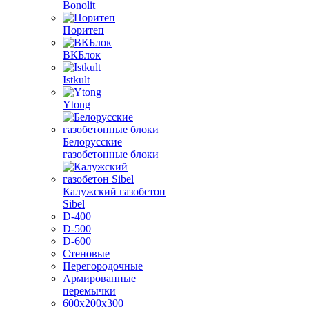
Bonolit
Поритеп
ВКБлок
Istkult
Ytong
Белорусские
газобетонные блоки
Калужский газобетон
Sibel
D-400
D-500
D-600
Стеновые
Перегородочные
Армированные
перемычки
600х200х300