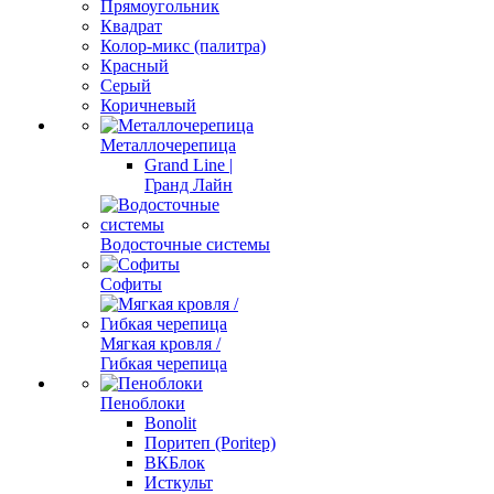
Прямоугольник
Квадрат
Колор-микс (палитра)
Красный
Серый
Коричневый
Металлочерепица
Grand Line |
Гранд Лайн
Водосточные системы
Софиты
Мягкая кровля /
Гибкая черепица
Пеноблоки
Bonolit
Поритеп (Poritep)
ВКБлок
Исткульт