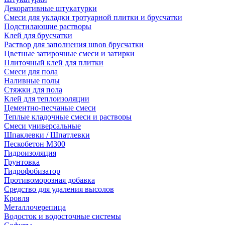
Декоративные штукатурки
Смеси для укладки тротуарной плитки и брусчатки
Подстилающие растворы
Клей для брусчатки
Раствор для заполнения швов брусчатки
Цветные затирочные смеси и затирки
Плиточный клей для плитки
Смеси для пола
Наливные полы
Стяжки для пола
Клей для теплоизоляции
Цементно-песчаные смеси
Теплые кладочные смеси и растворы
Смеси универсальные
Шпаклевки / Шпатлевки
Пескобетон М300
Гидроизоляция
Грунтовка
Гидрофобизатор
Противоморозная добавка
Средство для удаления высолов
Кровля
Металлочерепица
Водосток и водосточные системы