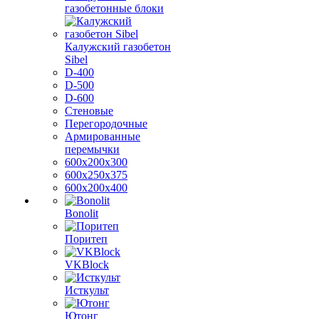
газобетонные блоки
Калужский газобетон
Sibel
D-400
D-500
D-600
Стеновые
Перегородочные
Армированные
перемычки
600х200х300
600х250х375
600х200х400
Bonolit
Поритеп
VKBlock
Исткульт
Ютонг