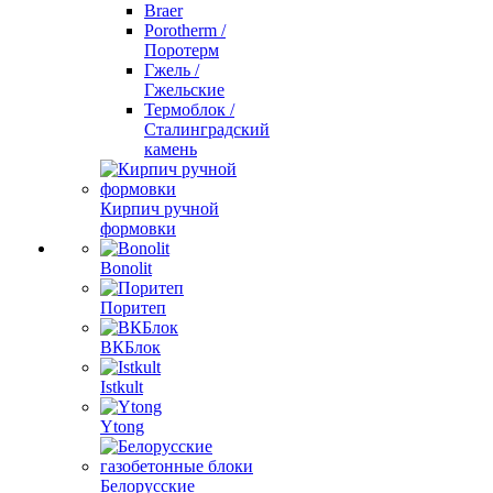
Braer
Porotherm /
Поротерм
Гжель /
Гжельские
Термоблок /
Сталинградский
камень
Кирпич ручной
формовки
Bonolit
Поритеп
ВКБлок
Istkult
Ytong
Белорусские