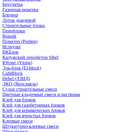
Брусчатка
Газонная решетка
Бордюр
Лоток дождевой
Строительные блоки
Пеноблоки
Bonolit
Поритеп (Poritep)
Исткульт
ВКБлок
Калужский пенобетон Sibel
Ютонг (Ytong)
Эль-блок (El-block)
CubiBlock
Hebel (ЛЗИД)
ЭКО (Ярославль)
Сухие строительные смеси
Цветные кладочные смеси и растворы
Клей для блоков
Клей для газобетонных блоков
Клей для керамических блоков
Клей для ячеистых блоков
Клеевые смеси
Штукатурно-клеевые смеси
Штукатурки