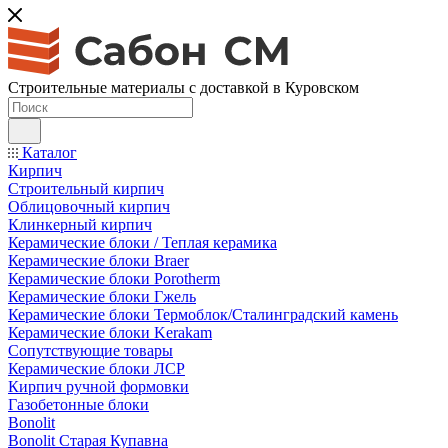
Строительные материалы с доставкой в Куровском
Каталог
Кирпич
Строительный кирпич
Облицовочный кирпич
Клинкерный кирпич
Керамические блоки / Теплая керамика
Керамические блоки Braer
Керамические блоки Porotherm
Керамические блоки Гжель
Керамические блоки Термоблок/Сталинградский камень
Керамические блоки Kerakam
Сопутствующие товары
Керамические блоки ЛСР
Кирпич ручной формовки
Газобетонные блоки
Bonolit
Bonolit Старая Купавна