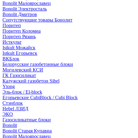
Bonolit Малоярославец
Bonolit Электросталь
Bonolit Дмитров
Сопутствующие товары Бонолит
Поритеп
Поритеп Коломна
Поритеп Рязань
Исткульт
Istkult Можайск
Istkult Егорьевск
ВКБлок
Белорусские газобетонные блоки
Могилевский КСИ
ГК Газосиликат
Калужский газобетон Sibel
Ytong
Эль-блок / El-block
Егорьевские CubiBlock / Cubi Block
Стэнблок
Hebel ЛЗИД
ЭКО
Газосиликатные блоки
Bonolit
Bonolit Старая Купавна
Bonolit Малоярославец