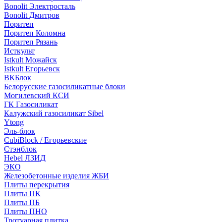
Bonolit Электросталь
Bonolit Дмитров
Поритеп
Поритеп Коломна
Поритеп Рязань
Исткульт
Istkult Можайск
Istkult Егорьевск
ВКБлок
Белорусские газосиликатные блоки
Могилевский КСИ
ГК Газосиликат
Калужский газосиликат Sibel
Ytong
Эль-блок
CubiBlock / Егорьевские
Стэнблок
Hebel ЛЗИД
ЭКО
Железобетонные изделия ЖБИ
Плиты перекрытия
Плиты ПК
Плиты ПБ
Плиты ПНО
Тротуарная плитка