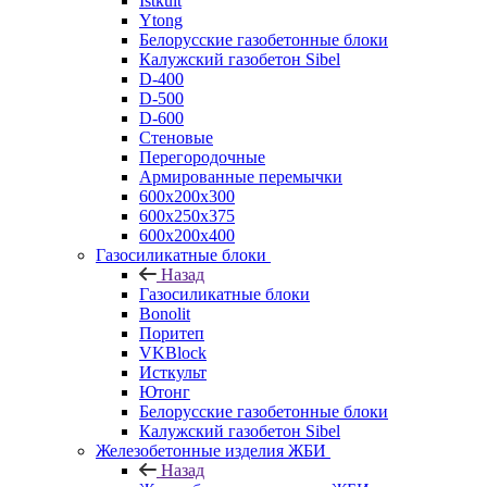
Istkult
Ytong
Белорусские газобетонные блоки
Калужский газобетон Sibel
D-400
D-500
D-600
Стеновые
Перегородочные
Армированные перемычки
600х200х300
600х250х375
600х200х400
Газосиликатные блоки
Назад
Газосиликатные блоки
Bonolit
Поритеп
VKBlock
Исткульт
Ютонг
Белорусские газобетонные блоки
Калужский газобетон Sibel
Железобетонные изделия ЖБИ
Назад