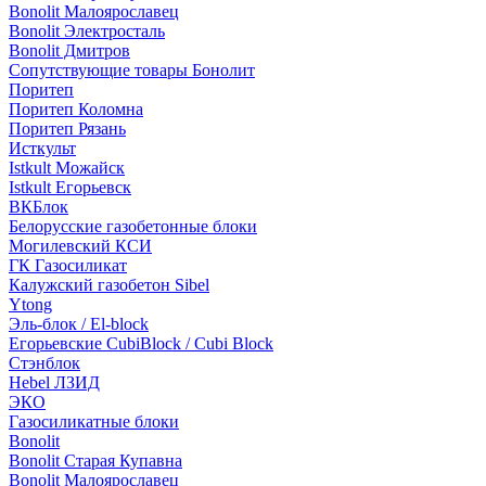
Bonolit Малоярославец
Bonolit Электросталь
Bonolit Дмитров
Сопутствующие товары Бонолит
Поритеп
Поритеп Коломна
Поритеп Рязань
Исткульт
Istkult Можайск
Istkult Егорьевск
ВКБлок
Белорусские газобетонные блоки
Могилевский КСИ
ГК Газосиликат
Калужский газобетон Sibel
Ytong
Эль-блок / El-block
Егорьевские CubiBlock / Cubi Block
Стэнблок
Hebel ЛЗИД
ЭКО
Газосиликатные блоки
Bonolit
Bonolit Старая Купавна
Bonolit Малоярославец