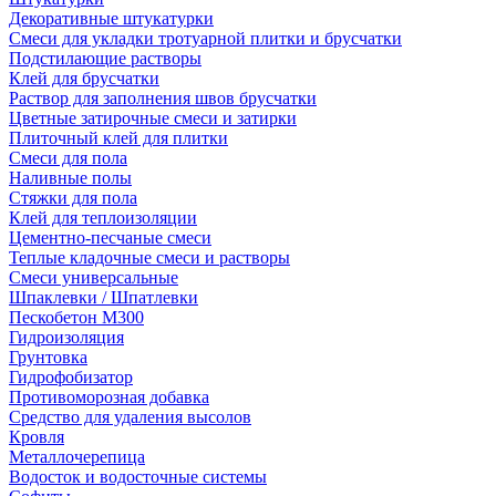
Декоративные штукатурки
Смеси для укладки тротуарной плитки и брусчатки
Подстилающие растворы
Клей для брусчатки
Раствор для заполнения швов брусчатки
Цветные затирочные смеси и затирки
Плиточный клей для плитки
Смеси для пола
Наливные полы
Стяжки для пола
Клей для теплоизоляции
Цементно-песчаные смеси
Теплые кладочные смеси и растворы
Смеси универсальные
Шпаклевки / Шпатлевки
Пескобетон М300
Гидроизоляция
Грунтовка
Гидрофобизатор
Противоморозная добавка
Средство для удаления высолов
Кровля
Металлочерепица
Водосток и водосточные системы