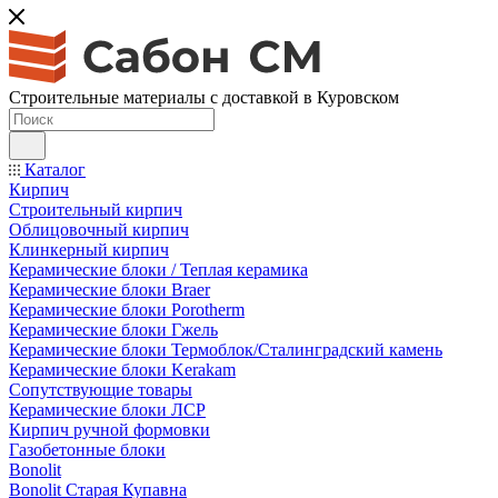
Строительные материалы с доставкой в Куровском
Каталог
Кирпич
Строительный кирпич
Облицовочный кирпич
Клинкерный кирпич
Керамические блоки / Теплая керамика
Керамические блоки Braer
Керамические блоки Porotherm
Керамические блоки Гжель
Керамические блоки Термоблок/Сталинградский камень
Керамические блоки Kerakam
Сопутствующие товары
Керамические блоки ЛСР
Кирпич ручной формовки
Газобетонные блоки
Bonolit
Bonolit Старая Купавна