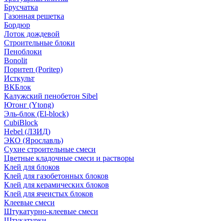
Брусчатка
Газонная решетка
Бордюр
Лоток дождевой
Строительные блоки
Пеноблоки
Bonolit
Поритеп (Poritep)
Исткульт
ВКБлок
Калужский пенобетон Sibel
Ютонг (Ytong)
Эль-блок (El-block)
CubiBlock
Hebel (ЛЗИД)
ЭКО (Ярославль)
Сухие строительные смеси
Цветные кладочные смеси и растворы
Клей для блоков
Клей для газобетонных блоков
Клей для керамических блоков
Клей для ячеистых блоков
Клеевые смеси
Штукатурно-клеевые смеси
Штукатурки