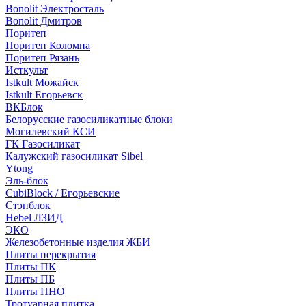
Bonolit Электросталь
Bonolit Дмитров
Поритеп
Поритеп Коломна
Поритеп Рязань
Исткульт
Istkult Можайск
Istkult Егорьевск
ВКБлок
Белорусские газосиликатные блоки
Могилевский КСИ
ГК Газосиликат
Калужский газосиликат Sibel
Ytong
Эль-блок
CubiBlock / Егорьевские
Стэнблок
Hebel ЛЗИД
ЭКО
Железобетонные изделия ЖБИ
Плиты перекрытия
Плиты ПК
Плиты ПБ
Плиты ПНО
Тротуарная плитка