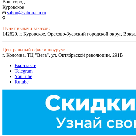
Ваш город
Куровское
sabon@sabon-sm.ru
Пункт выдачи заказов:
142620, г. Куровское, Орехово-Зуевский городской округ, Вокза
Центральный офис и шоурум:
г. Коломна, ТЦ "Вега", ул. Октябрьской революции, 291В
Вконтакте
Telegram
YouTube
Rutube