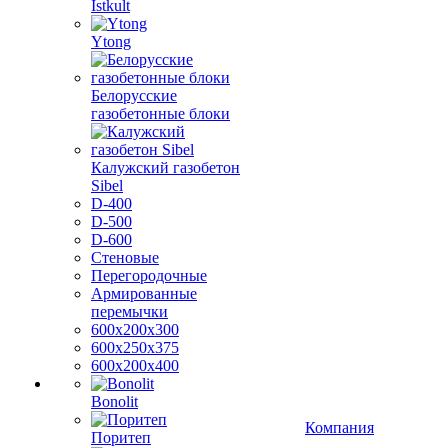
Istkult
Ytong
Белорусские
газобетонные блоки
Калужский газобетон
Sibel
D-400
D-500
D-600
Стеновые
Перегородочные
Армированные
перемычки
600х200х300
600х250х375
600х200х400
Bonolit
Компания
Поритеп