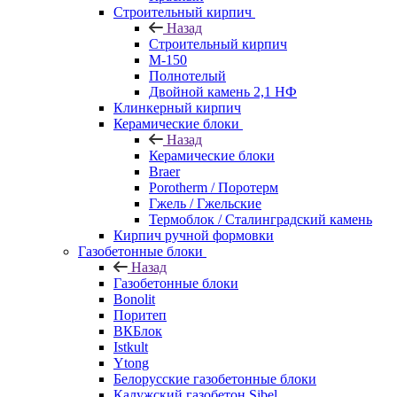
Строительный кирпич
Назад
Строительный кирпич
М-150
Полнотелый
Двойной камень 2,1 НФ
Клинкерный кирпич
Керамические блоки
Назад
Керамические блоки
Braer
Porotherm / Поротерм
Гжель / Гжельские
Термоблок / Сталинградский камень
Кирпич ручной формовки
Газобетонные блоки
Назад
Газобетонные блоки
Bonolit
Поритеп
ВКБлок
Istkult
Ytong
Белорусские газобетонные блоки
Калужский газобетон Sibel