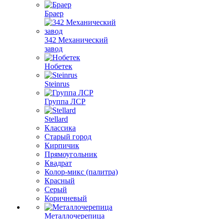
Браер
342 Механический
завод
Нобетек
Steinrus
Группа ЛСР
Stellard
Классика
Старый город
Кирпичик
Прямоугольник
Квадрат
Колор-микс (палитра)
Красный
Серый
Коричневый
Металлочерепица