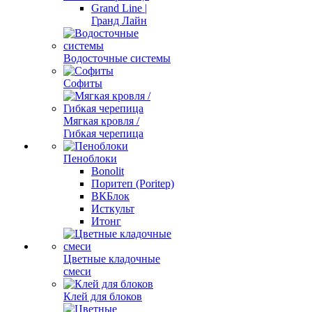
Grand Line |
Гранд Лайн
Водосточные системы
Софиты
Мягкая кровля /
Гибкая черепица
Пеноблоки
Bonolit
Поритеп (Poritep)
ВКБлок
Исткульт
Итонг
Цветные кладочные
смеси
Клей для блоков