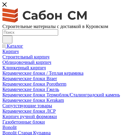
Строительные материалы с доставкой в Куровском
Каталог
Кирпич
Строительный кирпич
Облицовочный кирпич
Клинкерный кирпич
Керамические блоки / Теплая керамика
Керамические блоки Braer
Керамические блоки Porotherm
Керамические блоки Гжель
Керамические блоки Термоблок/Сталинградский камень
Керамические блоки Kerakam
Сопутствующие товары
Керамические блоки ЛСР
Кирпич ручной формовки
Газобетонные блоки
Bonolit
Bonolit Старая Купавна