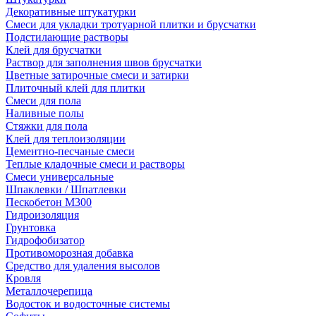
Декоративные штукатурки
Смеси для укладки тротуарной плитки и брусчатки
Подстилающие растворы
Клей для брусчатки
Раствор для заполнения швов брусчатки
Цветные затирочные смеси и затирки
Плиточный клей для плитки
Смеси для пола
Наливные полы
Стяжки для пола
Клей для теплоизоляции
Цементно-песчаные смеси
Теплые кладочные смеси и растворы
Смеси универсальные
Шпаклевки / Шпатлевки
Пескобетон М300
Гидроизоляция
Грунтовка
Гидрофобизатор
Противоморозная добавка
Средство для удаления высолов
Кровля
Металлочерепица
Водосток и водосточные системы