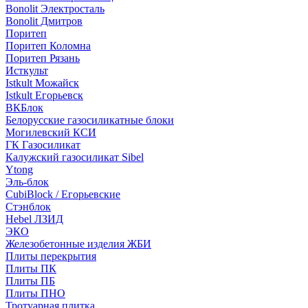
Bonolit Электросталь
Bonolit Дмитров
Поритеп
Поритеп Коломна
Поритеп Рязань
Исткульт
Istkult Можайск
Istkult Егорьевск
ВКБлок
Белорусские газосиликатные блоки
Могилевский КСИ
ГК Газосиликат
Калужский газосиликат Sibel
Ytong
Эль-блок
CubiBlock / Егорьевские
Стэнблок
Hebel ЛЗИД
ЭКО
Железобетонные изделия ЖБИ
Плиты перекрытия
Плиты ПК
Плиты ПБ
Плиты ПНО
Тротуарная плитка