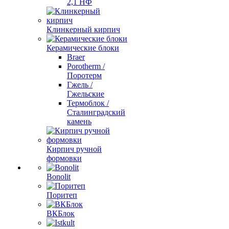
2,1 НФ
Клинкерный кирпич
Керамические блоки
Braer
Porotherm /
Поротерм
Гжель /
Гжельские
Термоблок /
Сталинградский
камень
Кирпич ручной
формовки
Bonolit
Поритеп
ВКБлок