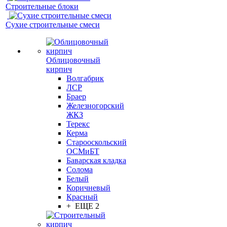
Строительные блоки
Сухие строительные смеси
Облицовочный
кирпич
Волгабрик
ЛСР
Браер
Железногорский
ЖКЗ
Терекс
Керма
Старооскольский
ОСМиБТ
Баварская кладка
Солома
Белый
Коричневый
Красный
+ ЕЩЕ 2