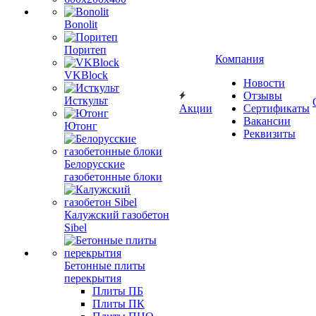
Bonolit
Поритеп
Компания
VKBlock
Новости
Отзывы
Исткульт
Акции
Сертификаты
Вакансии
Ютонг
Реквизиты
Белорусские
газобетонные блоки
Калужский газобетон
Sibel
Бетонные плиты
перекрытия
Плиты ПБ
Плиты ПК