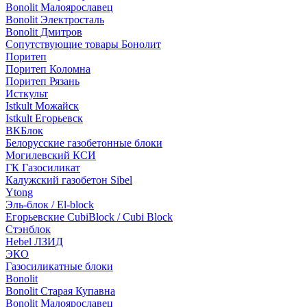
Bonolit Малоярославец
Bonolit Электросталь
Bonolit Дмитров
Сопутствующие товары Бонолит
Поритеп
Поритеп Коломна
Поритеп Рязань
Исткульт
Istkult Можайск
Istkult Егорьевск
ВКБлок
Белорусские газобетонные блоки
Могилевский КСИ
ГК Газосиликат
Калужский газобетон Sibel
Ytong
Эль-блок / El-block
Егорьевские CubiBlock / Cubi Block
Стэнблок
Hebel ЛЗИД
ЭКО
Газосиликатные блоки
Bonolit
Bonolit Старая Купавна
Bonolit Малоярославец