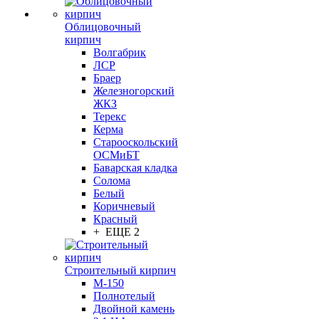
Облицовочный
кирпич
Волгабрик
ЛСР
Браер
Железногорский
ЖКЗ
Терекс
Керма
Старооскольский
ОСМиБТ
Баварская кладка
Солома
Белый
Коричневый
Красный
+ ЕЩЕ 2
Строительный кирпич
М-150
Полнотелый
Двойной камень