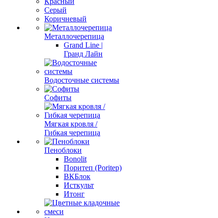
Красный
Серый
Коричневый
Металлочерепица
Grand Line |
Гранд Лайн
Водосточные системы
Софиты
Мягкая кровля /
Гибкая черепица
Пеноблоки
Bonolit
Поритеп (Poritep)
ВКБлок
Исткульт
Итонг