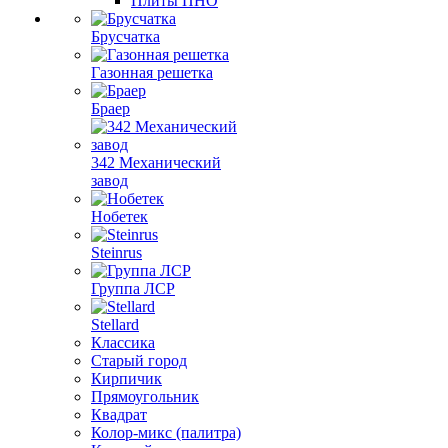
Плиты ПНО
Брусчатка
Газонная решетка
Браер
342 Механический
завод
Нобетек
Steinrus
Группа ЛСР
Stellard
Классика
Старый город
Кирпичик
Прямоугольник
Квадрат
Колор-микс (палитра)