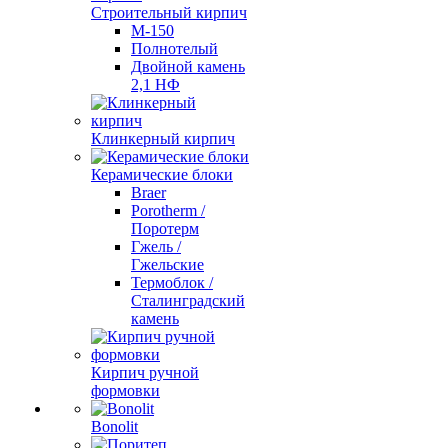
Строительный кирпич
М-150
Полнотелый
Двойной камень
2,1 НФ
Клинкерный кирпич
Керамические блоки
Braer
Porotherm /
Поротерм
Гжель /
Гжельские
Термоблок /
Сталинградский
камень
Кирпич ручной
формовки
Bonolit