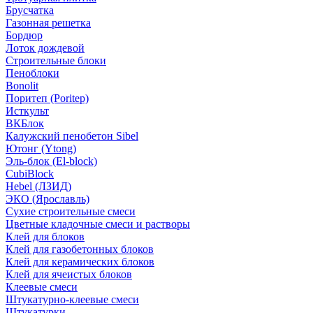
Брусчатка
Газонная решетка
Бордюр
Лоток дождевой
Строительные блоки
Пеноблоки
Bonolit
Поритеп (Poritep)
Исткульт
ВКБлок
Калужский пенобетон Sibel
Ютонг (Ytong)
Эль-блок (El-block)
CubiBlock
Hebel (ЛЗИД)
ЭКО (Ярославль)
Сухие строительные смеси
Цветные кладочные смеси и растворы
Клей для блоков
Клей для газобетонных блоков
Клей для керамических блоков
Клей для ячеистых блоков
Клеевые смеси
Штукатурно-клеевые смеси
Штукатурки