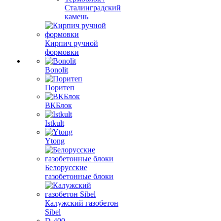
Сталинградский
камень
Кирпич ручной
формовки
Bonolit
Поритеп
ВКБлок
Istkult
Ytong
Белорусские
газобетонные блоки
Калужский газобетон
Sibel
D-400