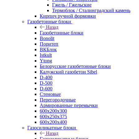
Гжель / Гжельские
Термоблок / Сталинградский камень
Кирпич ручной формовки
Газобетонные блоки
Назад
Газобетонные блоки
Bonolit
Поритеп
ВКБлок
Istkult
Ytong
Белорусские газобетонные блоки
Калужский газобетон Sibel
D-400
D-500
D-600
Стеновые
Перегородочные
Армированные перемычки
600х200х300
600х250х375
600х200х400
Газосиликатные блоки
Назад
Газосиликатные блоки