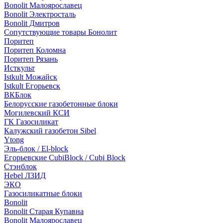
Bonolit Малоярославец
Bonolit Электросталь
Bonolit Дмитров
Сопутствующие товары Бонолит
Поритеп
Поритеп Коломна
Поритеп Рязань
Исткульт
Istkult Можайск
Istkult Егорьевск
ВКБлок
Белорусские газобетонные блоки
Могилевский КСИ
ГК Газосиликат
Калужский газобетон Sibel
Ytong
Эль-блок / El-block
Егорьевские CubiBlock / Cubi Block
Стэнблок
Hebel ЛЗИД
ЭКО
Газосиликатные блоки
Bonolit
Bonolit Старая Купавна
Bonolit Малоярославец