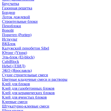
Брусчатка
Газонная решетка
Бордюр
Лоток дождевой
Строительные блоки
Пеноблоки
Bonolit
Поритеп (Poritep)
Исткульт
ВКБлок
Калужский пенобетон Sibel
Ютонг (Ytong)
Эль-блок (El-block)
CubiBlock
Hebel (ЛЗИД)
ЭКО (Ярославль)
Сухие строительные смеси
Цветные кладочные смеси и растворы
Клей для блоков
Клей для газобетонных блоков
Клей для керамических блоков
Клей для ячеистых блоков
Клеевые смеси
Штукатурно-клеевые смеси
Штукатурки