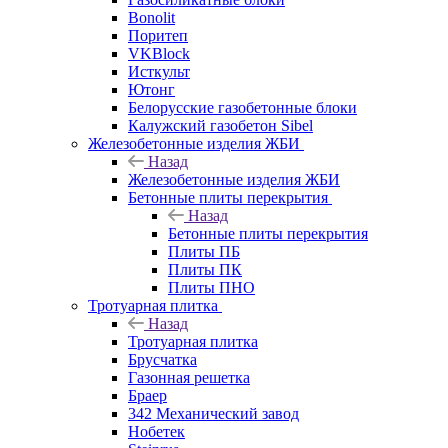
Bonolit
Поритеп
VKBlock
Исткульт
Ютонг
Белорусские газобетонные блоки
Калужский газобетон Sibel
Железобетонные изделия ЖБИ
Назад
Железобетонные изделия ЖБИ
Бетонные плиты перекрытия
Назад
Бетонные плиты перекрытия
Плиты ПБ
Плиты ПК
Плиты ПНО
Тротуарная плитка
Назад
Тротуарная плитка
Брусчатка
Газонная решетка
Браер
342 Механический завод
Нобетек