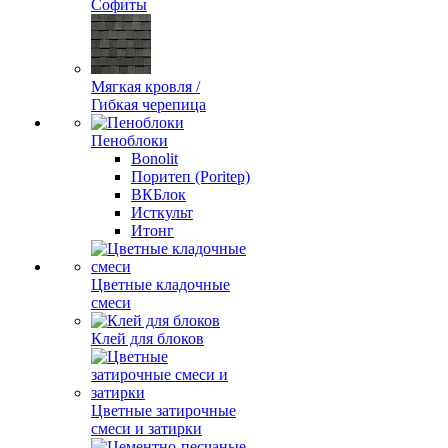
Софиты
Мягкая кровля /
Гибкая черепица
Пеноблоки
Bonolit
Поритеп (Poritep)
ВКБлок
Исткульт
Итонг
Цветные кладочные
смеси
Клей для блоков
Цветные затирочные
смеси и затирки