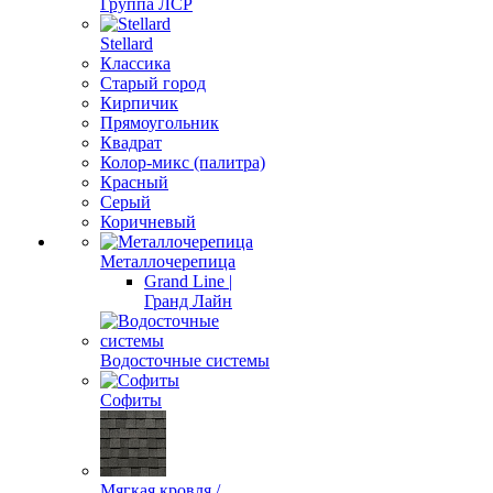
Группа ЛСР
Stellard
Классика
Старый город
Кирпичик
Прямоугольник
Квадрат
Колор-микс (палитра)
Красный
Серый
Коричневый
Металлочерепица
Grand Line |
Гранд Лайн
Водосточные системы
Софиты
Мягкая кровля /