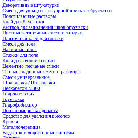
Декоративные штукатурки
Смеси для укладки тротуарной плитки и брусчатки
Подстилающие растворы
Клей для брусчатки
Раствор для заполнения швов брусчатки
Цветные затирочные смеси и затирки
Плиточный клей для плитки
Смеси для пола
Наливные полы
Стяжки для пола
Клей для теплоизоляции
Цементно-песчаные смеси
Теплые кладочные смеси и растворы
Смеси универсальные
Шпаклевки / Шпатлевки
Пескобетон М300
Гидроизоляция
Грунтовка
Гидрофобизатор
Противоморозная добавка
Средство для удаления высолов
Кровля
Металлочерепица
Водосток и водосточные системы