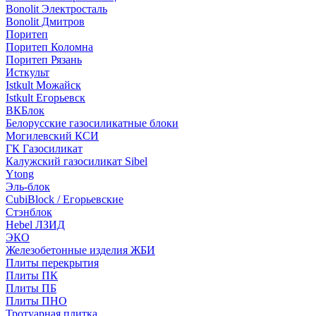
Bonolit Электросталь
Bonolit Дмитров
Поритеп
Поритеп Коломна
Поритеп Рязань
Исткульт
Istkult Можайск
Istkult Егорьевск
ВКБлок
Белорусские газосиликатные блоки
Могилевский КСИ
ГК Газосиликат
Калужский газосиликат Sibel
Ytong
Эль-блок
CubiBlock / Егорьевские
Стэнблок
Hebel ЛЗИД
ЭКО
Железобетонные изделия ЖБИ
Плиты перекрытия
Плиты ПК
Плиты ПБ
Плиты ПНО
Тротуарная плитка