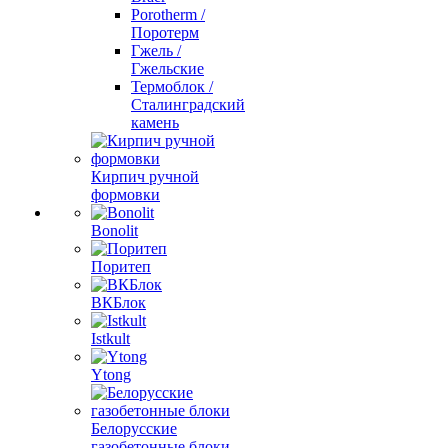
Porotherm /
Поротерм
Гжель /
Гжельские
Термоблок /
Сталинградский
камень
Кирпич ручной
формовки
Bonolit
Поритеп
ВКБлок
Istkult
Ytong
Белорусские
газобетонные блоки