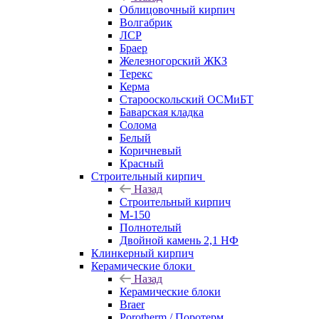
Облицовочный кирпич
Волгабрик
ЛСР
Браер
Железногорский ЖКЗ
Терекс
Керма
Старооскольский ОСМиБТ
Баварская кладка
Солома
Белый
Коричневый
Красный
Строительный кирпич
Назад
Строительный кирпич
М-150
Полнотелый
Двойной камень 2,1 НФ
Клинкерный кирпич
Керамические блоки
Назад
Керамические блоки
Braer
Porotherm / Поротерм