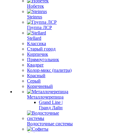
Нобетек
Steinrus
Группа ЛСР
Stellard
Классика
Старый город
Кирпичик
Прямоугольник
Квадрат
Колор-микс (палитра)
Красный
Серый
Коричневый
Металлочерепица
Grand Line |
Гранд Лайн
Водосточные системы