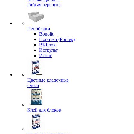
Гибкая черепица
Пеноблоки
Bonolit
Поритеп (Poritep)
ВКБлок
Исткульт
Итонг
Цветные кладочные
смеси
Клей для блоков