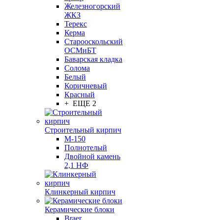
Железногорский
ЖКЗ
Терекс
Керма
Старооскольский
ОСМиБТ
Баварская кладка
Солома
Белый
Коричневый
Красный
+ ЕЩЕ 2
Строительный кирпич
М-150
Полнотелый
Двойной камень
2,1 НФ
Клинкерный кирпич
Керамические блоки
Braer