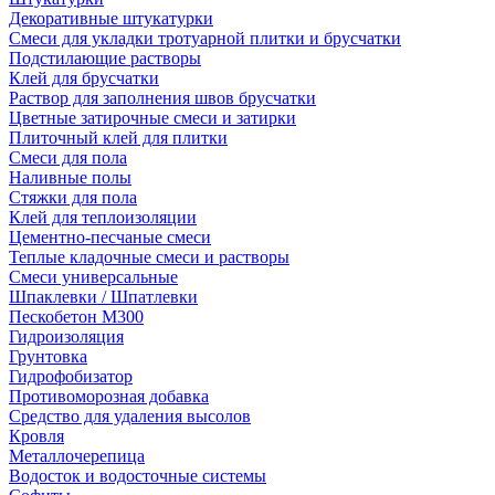
Декоративные штукатурки
Смеси для укладки тротуарной плитки и брусчатки
Подстилающие растворы
Клей для брусчатки
Раствор для заполнения швов брусчатки
Цветные затирочные смеси и затирки
Плиточный клей для плитки
Смеси для пола
Наливные полы
Стяжки для пола
Клей для теплоизоляции
Цементно-песчаные смеси
Теплые кладочные смеси и растворы
Смеси универсальные
Шпаклевки / Шпатлевки
Пескобетон М300
Гидроизоляция
Грунтовка
Гидрофобизатор
Противоморозная добавка
Средство для удаления высолов
Кровля
Металлочерепица
Водосток и водосточные системы