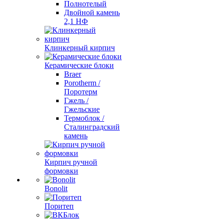
Полнотелый
Двойной камень
2,1 НФ
Клинкерный кирпич
Керамические блоки
Braer
Porotherm /
Поротерм
Гжель /
Гжельские
Термоблок /
Сталинградский
камень
Кирпич ручной
формовки
Bonolit
Поритеп