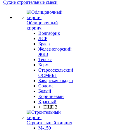
Сухие строительные смеси
Облицовочный
кирпич
Волгабрик
ЛСР
Браер
Железногорский
ЖКЗ
Терекс
Керма
Старооскольский
ОСМиБТ
Баварская кладка
Солома
Белый
Коричневый
Красный
+ ЕЩЕ 2
Строительный кирпич
М-150