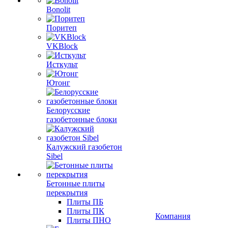
Bonolit
Поритеп
VKBlock
Исткульт
Ютонг
Белорусские
газобетонные блоки
Калужский газобетон
Sibel
Бетонные плиты
перекрытия
Плиты ПБ
Плиты ПК
Компания
Плиты ПНО