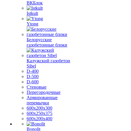
ВКБлок
Istkult
Ytong
Белорусские
газобетонные блоки
Калужский газобетон
Sibel
D-400
D-500
D-600
Стеновые
Перегородочные
Армированные
перемычки
600х200х300
600х250х375
600х200х400
Bonolit