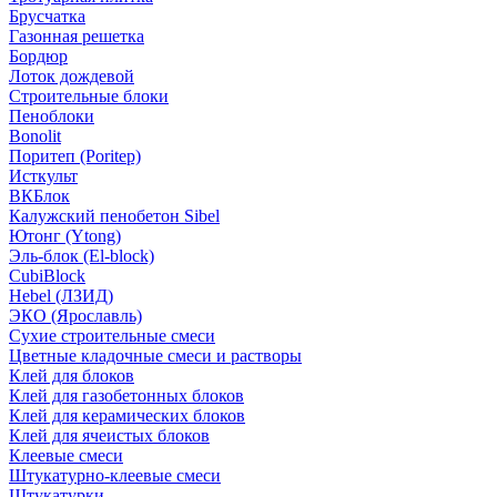
Брусчатка
Газонная решетка
Бордюр
Лоток дождевой
Строительные блоки
Пеноблоки
Bonolit
Поритеп (Poritep)
Исткульт
ВКБлок
Калужский пенобетон Sibel
Ютонг (Ytong)
Эль-блок (El-block)
CubiBlock
Hebel (ЛЗИД)
ЭКО (Ярославль)
Сухие строительные смеси
Цветные кладочные смеси и растворы
Клей для блоков
Клей для газобетонных блоков
Клей для керамических блоков
Клей для ячеистых блоков
Клеевые смеси
Штукатурно-клеевые смеси
Штукатурки