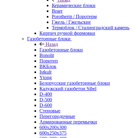
Керамические блоки
Braer
Porotherm / Поротерм
Гжель / Гжельские
Термоблок / Сталинградский камень
Кирпич ручной формовки
Газобетонные блоки
Назад
Газобетонные блоки
Bonolit
Поритеп
ВКБлок
Istkult
Ytong
Белорусские газобетонные блоки
Калужский газобетон Sibel
D-400
D-500
D-600
Стеновые
Перегородочные
Армированные перемычки
600х200х300
600х250х375