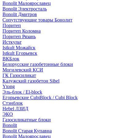
Bonolit Малоярославец
Bonolit Электросталь
Bonolit Дмитров
Сопутствующие товары Бонолит
Поритеп
Поритеп Коломна
Поритеп Рязань
Исткульт
Istkult Можайск
Istkult Егорьевск
ВКБлок
Белорусские газобетонные блоки
Могилевский КСИ
ГК Газосиликат
Калужский газобетон Sibel
Ytong
Эль-блок / El-block
Егорьевские CubiBlock / Cubi Block
Стэнблок
Hebel ЛЗИД
ЭКО
Газосиликатные блоки
Bonolit
Bonolit Старая Купавна
Bonolit Малоярославец