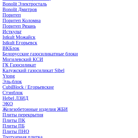
Bonolit Электросталь
Bonolit Дмитров
Поритеп
Поритеп Коломна
Поритеп Рязань
Исткульт
Istkult Можайск
Istkult Егорьевск
ВКБлок
Белорусские газосиликатные блоки
Могилевский КСИ
ГК Газосиликат
Калужский газосиликат Sibel
Ytong
Эль-блок
CubiBlock / Егорьевские
Стэнблок
Hebel ЛЗИД
ЭКО
Железобетонные изделия ЖБИ
Плиты перекрытия
Плиты ПК
Плиты ПБ
Плиты ПНО
Тротуарная плитка