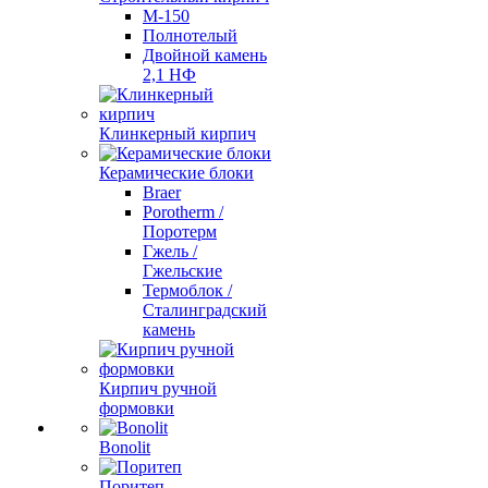
М-150
Полнотелый
Двойной камень
2,1 НФ
Клинкерный кирпич
Керамические блоки
Braer
Porotherm /
Поротерм
Гжель /
Гжельские
Термоблок /
Сталинградский
камень
Кирпич ручной
формовки
Bonolit
Поритеп