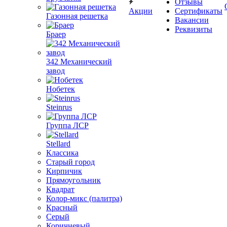
Отзывы
Акции
Сертификаты
Газонная решетка
Вакансии
Реквизиты
Браер
342 Механический
завод
Нобетек
Steinrus
Группа ЛСР
Stellard
Классика
Старый город
Кирпичик
Прямоугольник
Квадрат
Колор-микс (палитра)
Красный
Серый
Коричневый