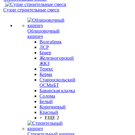
Сухие строительные смеси
Облицовочный
кирпич
Волгабрик
ЛСР
Браер
Железногорский
ЖКЗ
Терекс
Керма
Старооскольский
ОСМиБТ
Баварская кладка
Солома
Белый
Коричневый
Красный
+ ЕЩЕ 2
Строительный кирпич