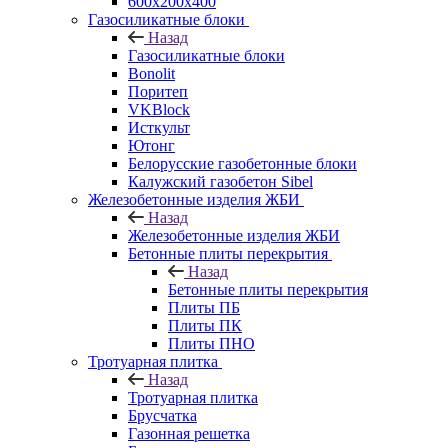
600х200х400
Газосиликатные блоки
Назад
Газосиликатные блоки
Bonolit
Поритеп
VKBlock
Исткульт
Ютонг
Белорусские газобетонные блоки
Калужский газобетон Sibel
Железобетонные изделия ЖБИ
Назад
Железобетонные изделия ЖБИ
Бетонные плиты перекрытия
Назад
Бетонные плиты перекрытия
Плиты ПБ
Плиты ПК
Плиты ПНО
Тротуарная плитка
Назад
Тротуарная плитка
Брусчатка
Газонная решетка