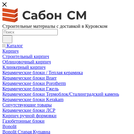
Строительные материалы с доставкой в Куровском
Каталог
Кирпич
Строительный кирпич
Облицовочный кирпич
Клинкерный кирпич
Керамические блоки / Теплая керамика
Керамические блоки Braer
Керамические блоки Porotherm
Керамические блоки Гжель
Керамические блоки Термоблок/Сталинградский камень
Керамические блоки Kerakam
Сопутствующие товары
Керамические блоки ЛСР
Кирпич ручной формовки
Газобетонные блоки
Bonolit
Bonolit Старая Купавна