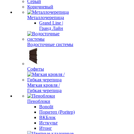
Серый
Коричневый
Металлочерепица
Grand Line |
Гранд Лайн
Водосточные системы
Софиты
Мягкая кровля /
Гибкая черепица
Пеноблоки
Bonolit
Поритеп (Poritep)
ВКБлок
Исткульт
Итонг