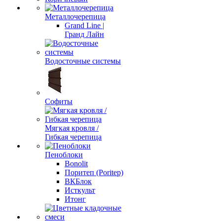
Металлочерепица
Grand Line |
Гранд Лайн
Водосточные системы
Софиты
Мягкая кровля /
Гибкая черепица
Пеноблоки
Bonolit
Поритеп (Poritep)
ВКБлок
Исткульт
Итонг