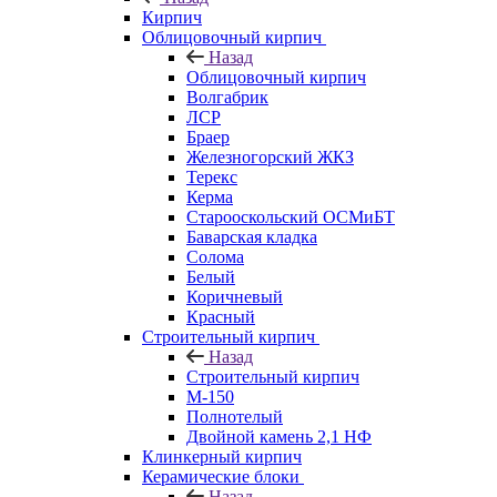
Кирпич
Облицовочный кирпич
Назад
Облицовочный кирпич
Волгабрик
ЛСР
Браер
Железногорский ЖКЗ
Терекс
Керма
Старооскольский ОСМиБТ
Баварская кладка
Солома
Белый
Коричневый
Красный
Строительный кирпич
Назад
Строительный кирпич
М-150
Полнотелый
Двойной камень 2,1 НФ
Клинкерный кирпич
Керамические блоки
Назад