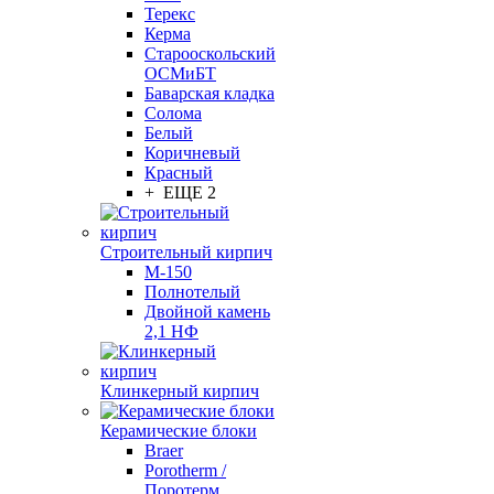
Терекс
Керма
Старооскольский
ОСМиБТ
Баварская кладка
Солома
Белый
Коричневый
Красный
+ ЕЩЕ 2
Строительный кирпич
М-150
Полнотелый
Двойной камень
2,1 НФ
Клинкерный кирпич
Керамические блоки
Braer
Porotherm /
Поротерм