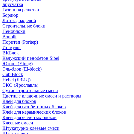
Брусчатка
Газонная решетка
Бордюр
Лоток дождевой
Строительные блоки
Пеноблоки
Bonolit
Поритеп (Poritep)
Исткульт
ВКБлок
Калужский пенобетон Sibel
Ютонг (Ytong)
Эль-блок (El-block)
CubiBlock
Hebel (ЛЗИД)
ЭКО (Ярославль)
Сухие строительные смеси
Цветные кладочные смеси и растворы
Клей для блоков
Клей для газобетонных блоков
Клей для керамических блоков
Клей для ячеистых блоков
Клеевые смеси
Штукатурно-клеевые смеси
Штукатурки