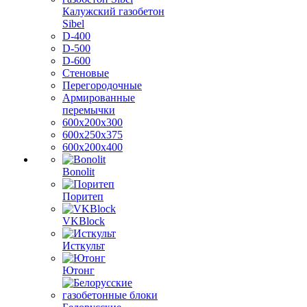
Калужский газобетон
Sibel
D-400
D-500
D-600
Стеновые
Перегородочные
Армированные
перемычки
600х200х300
600х250х375
600х200х400
Bonolit
Поритеп
VKBlock
Исткульт
Ютонг