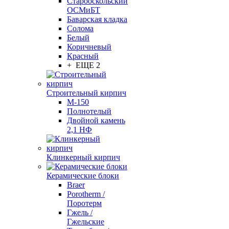
Старооскольский
ОСМиБТ
Баварская кладка
Солома
Белый
Коричневый
Красный
+ ЕЩЕ 2
Строительный кирпич
М-150
Полнотелый
Двойной камень
2,1 НФ
Клинкерный кирпич
Керамические блоки
Braer
Porotherm /
Поротерм
Гжель /
Гжельские