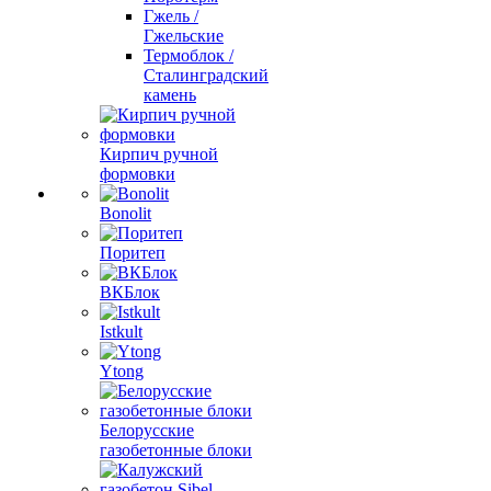
Гжель /
Гжельские
Термоблок /
Сталинградский
камень
Кирпич ручной
формовки
Bonolit
Поритеп
ВКБлок
Istkult
Ytong
Белорусские
газобетонные блоки