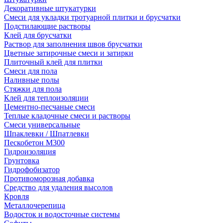
Декоративные штукатурки
Смеси для укладки тротуарной плитки и брусчатки
Подстилающие растворы
Клей для брусчатки
Раствор для заполнения швов брусчатки
Цветные затирочные смеси и затирки
Плиточный клей для плитки
Смеси для пола
Наливные полы
Стяжки для пола
Клей для теплоизоляции
Цементно-песчаные смеси
Теплые кладочные смеси и растворы
Смеси универсальные
Шпаклевки / Шпатлевки
Пескобетон М300
Гидроизоляция
Грунтовка
Гидрофобизатор
Противоморозная добавка
Средство для удаления высолов
Кровля
Металлочерепица
Водосток и водосточные системы