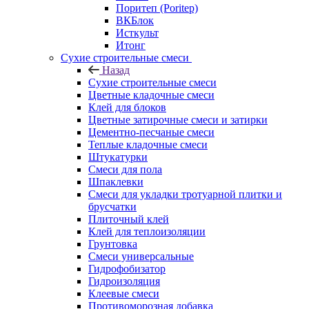
Поритеп (Poritep)
ВКБлок
Исткульт
Итонг
Сухие строительные смеси
Назад
Сухие строительные смеси
Цветные кладочные смеси
Клей для блоков
Цветные затирочные смеси и затирки
Цементно-песчаные смеси
Теплые кладочные смеси
Штукатурки
Смеси для пола
Шпаклевки
Смеси для укладки тротуарной плитки и
брусчатки
Плиточный клей
Клей для теплоизоляции
Грунтовка
Смеси универсальные
Гидрофобизатор
Гидроизоляция
Клеевые смеси
Противоморозная добавка