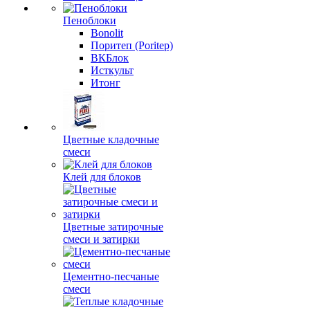
Пеноблоки
Bonolit
Поритеп (Poritep)
ВКБлок
Исткульт
Итонг
Цветные кладочные
смеси
Клей для блоков
Цветные затирочные
смеси и затирки
Цементно-песчаные
смеси