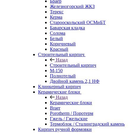
Браер
Железногорский ЖКЗ
Терекс
Керма
Старооскольский ОСМиБТ
Баварская кладка
Солома
Белый
Коричневый
Красный
Строительный кирпич
Назад
Строительный кирпич
М-150
Полнотелый
Двойной камень 2,1 НФ
Клинкерный кирпич
Керамические блоки
Назад
Керамические блоки
Braer
Porotherm / Поротерм
Гжель / Гжельские
Термоблок / Сталинградский камень
Кирпич ручной формовки