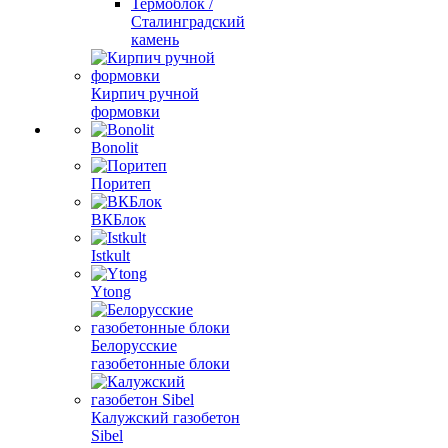
Термоблок /
Сталинградский
камень
Кирпич ручной
формовки
Bonolit
Поритеп
ВКБлок
Istkult
Ytong
Белорусские
газобетонные блоки
Калужский газобетон
Sibel