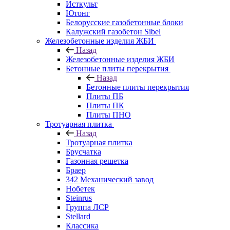
Исткульт
Ютонг
Белорусские газобетонные блоки
Калужский газобетон Sibel
Железобетонные изделия ЖБИ
Назад
Железобетонные изделия ЖБИ
Бетонные плиты перекрытия
Назад
Бетонные плиты перекрытия
Плиты ПБ
Плиты ПК
Плиты ПНО
Тротуарная плитка
Назад
Тротуарная плитка
Брусчатка
Газонная решетка
Браер
342 Механический завод
Нобетек
Steinrus
Группа ЛСР
Stellard
Классика