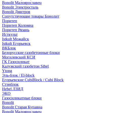
Bonolit Малоярославец
Bonolit Электросталь
Bonolit Дмитров
Сопутствующие товары Бонолит
Поритеп
Поритеп Коломна
Поритеп Рязань
Исткульт
Istkult Можайск
Istkult Егорьевск
ВКБлок
Белорусские газобетонные блоки
Могилевский КСИ
ГК Газосиликат
Калужский газобетон Sibel
Ytong
Эль-блок / El-block
Егорьевские CubiBlock / Cubi Block
Стэнблок
Hebel ЛЗИД
ЭКО
Газосиликатные блоки
Bonolit
Bonolit Старая Купавна
Bonolit Малоярославец