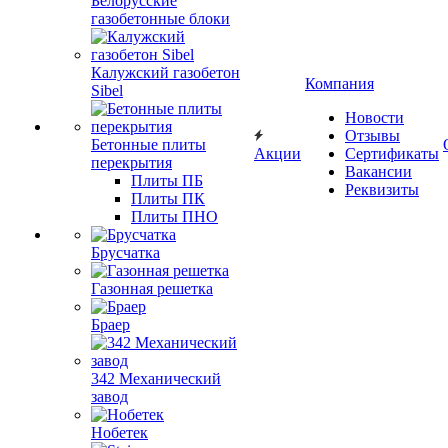
Белорусские
газобетонные блоки
Калужский газобетон
Компания
Sibel
Новости
Отзывы
Бетонные плиты
Акции
Сертификаты
перекрытия
Вакансии
Плиты ПБ
Реквизиты
Плиты ПК
Плиты ПНО
Брусчатка
Газонная решетка
Браер
342 Механический
завод
Нобетек