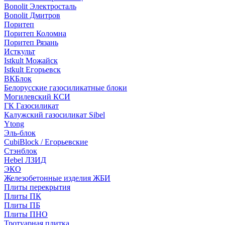
Bonolit Электросталь
Bonolit Дмитров
Поритеп
Поритеп Коломна
Поритеп Рязань
Исткульт
Istkult Можайск
Istkult Егорьевск
ВКБлок
Белорусские газосиликатные блоки
Могилевский КСИ
ГК Газосиликат
Калужский газосиликат Sibel
Ytong
Эль-блок
CubiBlock / Егорьевские
Стэнблок
Hebel ЛЗИД
ЭКО
Железобетонные изделия ЖБИ
Плиты перекрытия
Плиты ПК
Плиты ПБ
Плиты ПНО
Тротуарная плитка