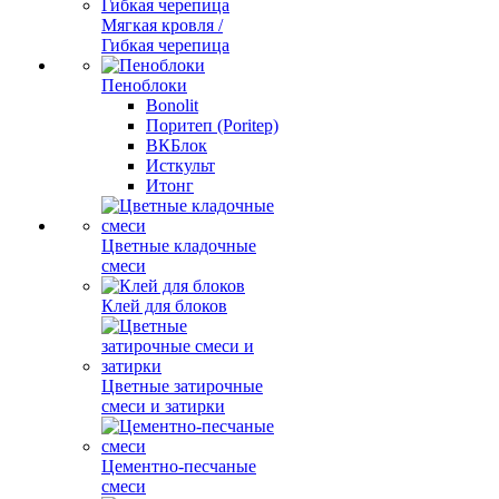
Мягкая кровля /
Гибкая черепица
Пеноблоки
Bonolit
Поритеп (Poritep)
ВКБлок
Исткульт
Итонг
Цветные кладочные
смеси
Клей для блоков
Цветные затирочные
смеси и затирки
Цементно-песчаные
смеси