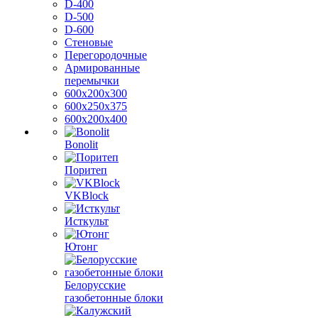
D-400
D-500
D-600
Стеновые
Перегородочные
Армированные
перемычки
600х200х300
600х250х375
600х200х400
Bonolit
Поритеп
VKBlock
Исткульт
Ютонг
Белорусские
газобетонные блоки