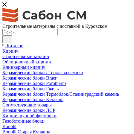
Строительные материалы с доставкой в Куровском
Каталог
Кирпич
Строительный кирпич
Облицовочный кирпич
Клинкерный кирпич
Керамические блоки / Теплая керамика
Керамические блоки Braer
Керамические блоки Porotherm
Керамические блоки Гжель
Керамические блоки Термоблок/Сталинградский камень
Керамические блоки Kerakam
Сопутствующие товары
Керамические блоки ЛСР
Кирпич ручной формовки
Газобетонные блоки
Bonolit
Bonolit Старая Купавна