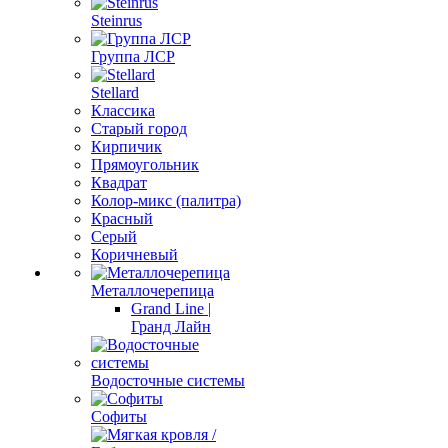
Steinrus
Группа ЛСР
Stellard
Классика
Старый город
Кирпичик
Прямоугольник
Квадрат
Колор-микс (палитра)
Красный
Серый
Коричневый
Металлочерепица
Grand Line |
Гранд Лайн
Водосточные системы
Софиты